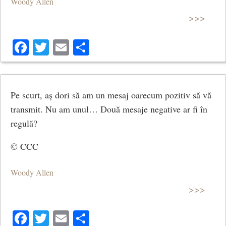
Woody Allen
>>>
Facebook
Twitter
Email
Share
Pe scurt, aș dori să am un mesaj oarecum pozitiv să vă
transmit. Nu am unul… Două mesaje negative ar fi în
regulă?
© CCC
Woody Allen
>>>
Facebook
Twitter
Email
Share