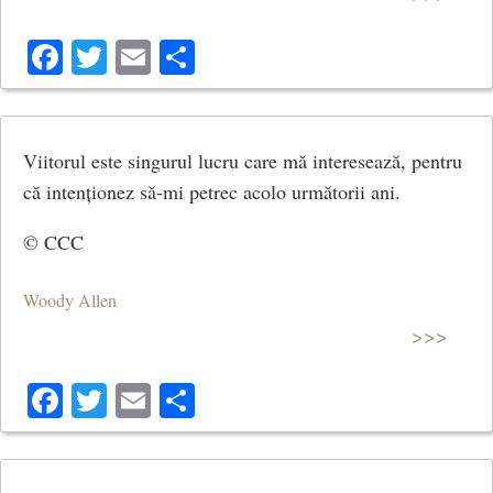
Facebook
Twitter
Email
Share
Viitorul este singurul lucru care mă interesează, pentru
că intenționez să-mi petrec acolo următorii ani.
© CCC
Woody Allen
>>>
Facebook
Twitter
Email
Share