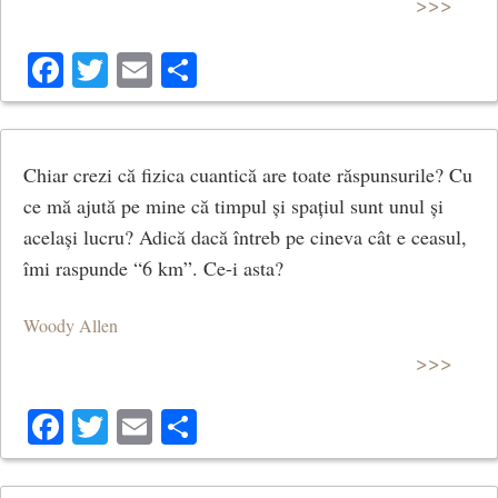
>>>
Facebook
Twitter
Email
Share
Chiar crezi că fizica cuantică are toate răspunsurile? Cu
ce mă ajută pe mine că timpul și spațiul sunt unul și
același lucru? Adică dacă întreb pe cineva cât e ceasul,
îmi raspunde “6 km”. Ce-i asta?
Woody Allen
>>>
Facebook
Twitter
Email
Share