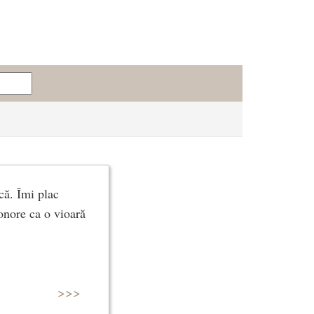
că. Îmi plac
sonore ca o vioară
>>>