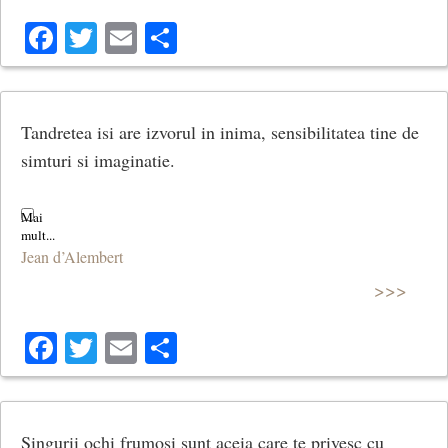
Facebook
Twitter
Email
Share
Tandretea isi are izvorul in inima, sensibilitatea tine de
simturi si imaginatie.
Jean d’Alembert
>>>
Facebook
Twitter
Email
Share
Singurii ochi frumosi sunt aceia care te privesc cu