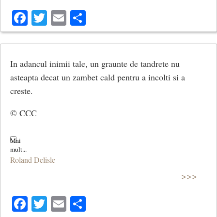
Facebook
Twitter
Email
Share
In adancul inimii tale, un graunte de tandrete nu
asteapta decat un zambet cald pentru a incolti si a
creste.
© CCC
Roland Delisle
>>>
Facebook
Twitter
Email
Share