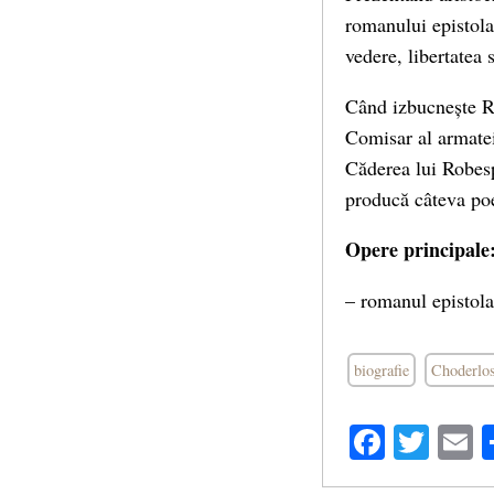
romanului epistola
vedere, libertatea 
Când izbucnește Rev
Comisar al armatei
Căderea lui Robesp
producă câteva poe
Opere principale
– romanul epistola
biografie
Choderlos
Facebo
Twit
E