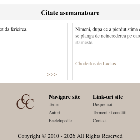
Citate asemanatoare
t da fericirea.
Nimeni, dupa ce a pierdut stima ce
se planga de neincrederea pe care
starneste.
Choderlos de Laclos
>>>
Navigare site
Link-uri site
Teme
Despre noi
Autori
Termeni si conditii
Enciclopedie
Contact
Copyright © 2010 - 2026 All Rights Reserved