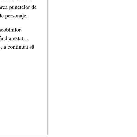
area punctelor de
 de personaje.
acobinilor.
rând arestat…
, a continuat să