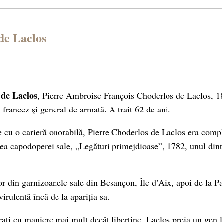
de Laclos
 de Laclos
, Pierre Ambroise François Choderlos de Laclos, 1
r francez şi general de armată. A trait 62 de ani.
ie cu o carieră onorabilă, Pierre Choderlos de Laclos era comp
rea capodoperei sale, „Legături primejdioase”, 1782, unul di
r din garnizoanele sale din Besançon, Île d’Aix, apoi de la Pa
virulentă încă de la apariția sa.
rați cu maniere mai mult decât libertine, Laclos preia un gen 