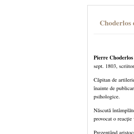
Choderlos 
Pierre Choderlos
sept. 1803, scriito
Căpitan de artiler
înainte de publica
psihologice.
Născută întâmplăto
provocat o reacție 
Prezentând aristoc