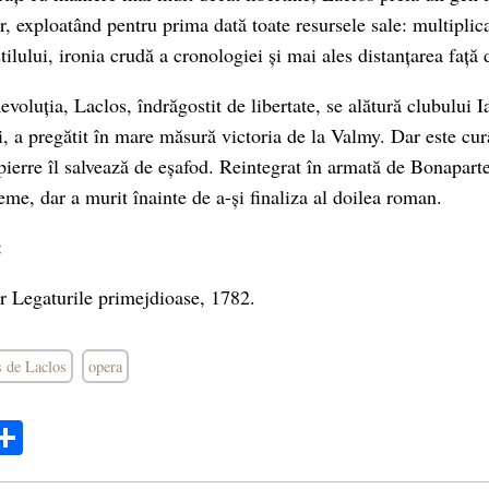
r, exploatând pentru prima dată toate resursele sale: multiplic
stilului, ironia crudă a cronologiei și mai ales distanțarea față
oluția, Laclos, îndrăgostit de libertate, se alătură clubului I
, a pregătit în mare măsură victoria de la Valmy. Dar este cu
ierre îl salvează de eșafod. Reintegrat în armată de Bonaparte
me, dar a murit înainte de a-și finaliza al doilea roman.
:
r Legaturile primejdioase, 1782.
 de Laclos
opera
ok
ter
mail
Share