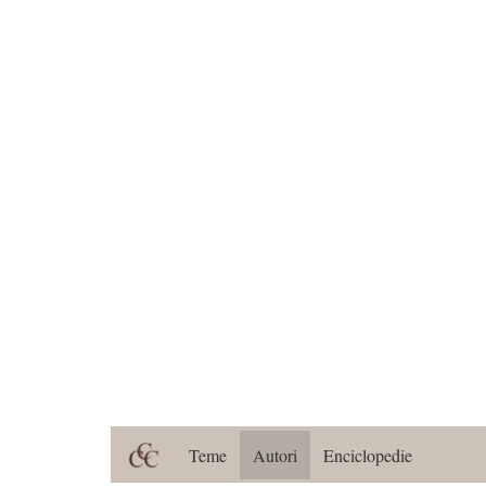
Teme
Autori
Enciclopedie