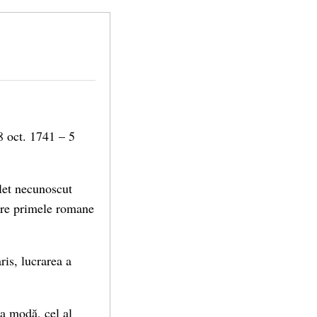
8 oct. 1741 – 5
let necunoscut
ntre primele romane
ris, lucrarea a
la modă, cel al