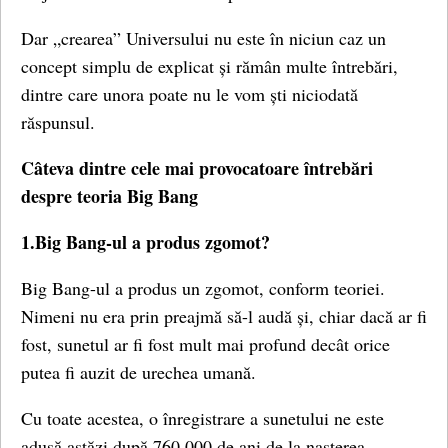
Dar „crearea” Universului nu este în niciun caz un
concept simplu de explicat și rămân multe întrebări,
dintre care unora poate nu le vom ști niciodată
răspunsul.
Câteva dintre cele mai provocatoare întrebări
despre teoria Big Bang
1.Big Bang-ul a produs zgomot?
Big Bang-ul a produs un zgomot, conform teoriei.
Nimeni nu era prin preajmă să-l audă și, chiar dacă ar fi
fost, sunetul ar fi fost mult mai profund decât orice
putea fi auzit de urechea umană.
Cu toate acestea, o înregistrare a sunetului ne este
adusă astăzi după 760.000 de ani de la nașterea