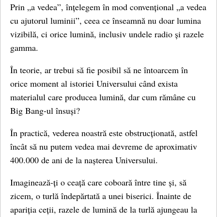
Prin „a vedea”, înțelegem în mod convențional „a vedea
cu ajutorul luminii”, ceea ce înseamnă nu doar lumina
vizibilă, ci orice lumină, inclusiv undele radio și razele
gamma.
În teorie, ar trebui să fie posibil să ne întoarcem în
orice moment al istoriei Universului când exista
materialul care producea lumină, dar cum rămâne cu
Big Bang-ul însuși?
În practică, vederea noastră este obstrucționată, astfel
încât să nu putem vedea mai devreme de aproximativ
400.000 de ani de la nașterea Universului.
Imaginează-ți o ceață care coboară între tine și, să
zicem, o turlă îndepărtată a unei biserici. Înainte de
apariția ceții, razele de lumină de la turlă ajungeau la