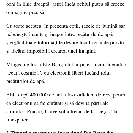
ochi în linie dreaptă, astfel încât ochiul putea să creeze
o imagine precisă.
Cu toate acestea, în prezența ceții, razele de lumină sar
nebunește înainte și înapoi între picăturile de apă,
ștergând toate informațiile despre locul de unde provin
și făcând imposibilă crearea unei imagini.
Mingea de foc a Big Bang-ului ar putea fi considerată o
„ceață cosmică”, cu electronii liberi jucând rolul
picăturilor de apă.
Abia după 400.000 de ani a fost suficient de rece pentru
ca electronii să fie curățați și să devină părți ale
atomilor. Practic, Universul a trecut de la „cețos” la
transparent.