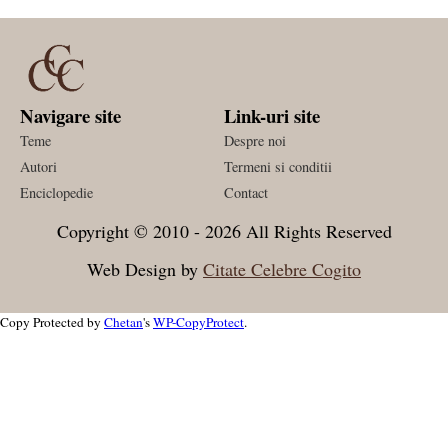
Navigare site
Link-uri site
Teme
Despre noi
Autori
Termeni si conditii
Enciclopedie
Contact
Copyright © 2010 - 2026 All Rights Reserved
Web Design by
Citate Celebre Cogito
Copy Protected by
Chetan
's
WP-CopyProtect
.