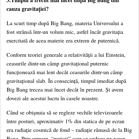
3.Timpul a trecut mai încet după Big Bang din
cauza gravitației?
La scurt timp după Big Bang, materia Universului a
fost strânsă într-un volum mic, astfel încât gravitația
exercitată de acea materie era extrem de puternică.
Conform teoriei generale a relativității a lui Einstein,
ceasurile dintr-un câmp gravitațional puternic
funcționează mai lent decât ceasurile dintr-un câmp
gravitațional slab. În consecință, timpul imediat după
Big Bang trecea mai încet decât în ​​prezent. Și avem
dovezi ale acestui lucru în casele noastre.
Când se obișnuia să se regleze vechile televizoarele
între posturi, aproximativ 1% din statica de pe ecran
era radiație cosmică de fond – radiație rămasă de la Big
Bang. Prin urmare, “puricii” care se vedeau pe ecran