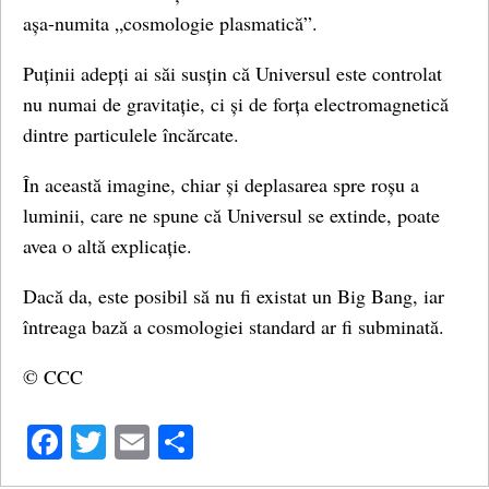
așa-numita „cosmologie plasmatică”.
Puținii adepți ai săi susțin că Universul este controlat
nu numai de gravitație, ci și de forța electromagnetică
dintre particulele încărcate.
În această imagine, chiar și deplasarea spre roșu a
luminii, care ne spune că Universul se extinde, poate
avea o altă explicație.
Dacă da, este posibil să nu fi existat un Big Bang, iar
întreaga bază a cosmologiei standard ar fi subminată.
© CCC
Facebook
Twitter
Email
Share