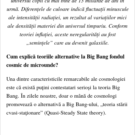
universul copil cu mai bine de 13 miliarde de ani în
urmă. Diferențele de culoare indică fluctuații minuscule
ale intensității radiației, un rezultat al variațiilor mici
ale densității materiei din universul timpuriu. Conform
teoriei inflației, aceste neregularități au fost
„semințele” care au devenit galaxiile.
Cum explică teoriile alternative la Big Bang fondul
cosmic de microunde?
Una dintre caracteristicile remarcabile ale cosmologiei
este că există puțini contestatari serioși la teoria Big
Bang. În zilele noastre, doar o mână de cosmologi
promovează o alternativă a Big Bang-ului, „teoria stării
cvasi-staționare” (Quasi-Steady State theory).