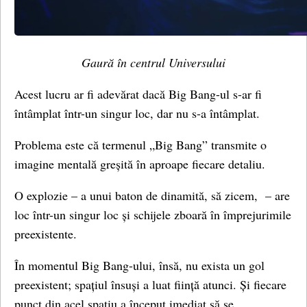
Gaură în centrul Universului
Acest lucru ar fi adevărat dacă Big Bang-ul s-ar fi
întâmplat într-un singur loc, dar nu s-a întâmplat.
Problema este că termenul „Big Bang” transmite o
imagine mentală greșită în aproape fiecare detaliu.
O explozie – a unui baton de dinamită, să zicem, – are
loc într-un singur loc și schijele zboară în împrejurimile
preexistente.
În momentul Big Bang-ului, însă, nu exista un gol
preexistent; spațiul însuși a luat ființă atunci. Și fiecare
punct din acel spațiu a început imediat să se