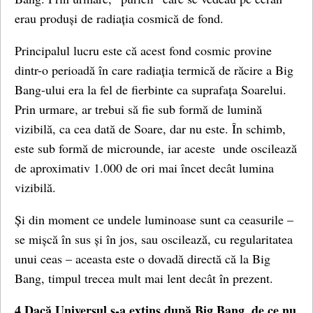
erau produși de radiația cosmică de fond.
Principalul lucru este că acest fond cosmic provine
dintr-o perioadă în care radiația termică de răcire a Big
Bang-ului era la fel de fierbinte ca suprafața Soarelui.
Prin urmare, ar trebui să fie sub formă de lumină
vizibilă, ca cea dată de Soare, dar nu este. În schimb,
este sub formă de microunde, iar aceste unde oscilează
de aproximativ 1.000 de ori mai încet decât lumina
vizibilă.
Și din moment ce undele luminoase sunt ca ceasurile –
se mișcă în sus și în jos, sau oscilează, cu regularitatea
unui ceas – aceasta este o dovadă directă că la Big
Bang, timpul trecea mult mai lent decât în ​​prezent.
4.Dacă Universul s-a extins după Big Bang, de ce nu