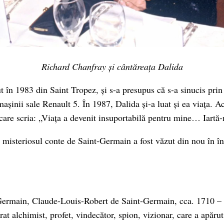
Richard Chanfray și cântăreața Dalida
t în 1983 din Saint Tropez, și s-a presupus că s-a sinucis prin
șinii sale Renault 5. În 1987, Dalida și-a luat și ea viața. Ac
 care scria: „Viața a devenit insuportabilă pentru mine… Iartă
misteriosul conte de Saint-Germain a fost văzut din nou în î
Germain, Claude-Louis-Robert de Saint-Germain, cca. 1710 – 
rat alchimist, profet, vindecător, spion, vizionar, care a apărut