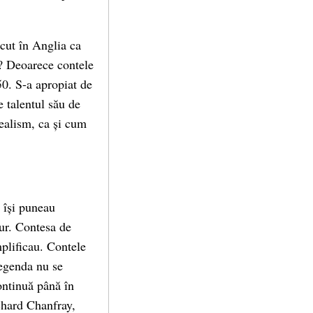
cut în Anglia ca
an? Deoarece contele
50. S-a apropiat de
e talentul său de
realism, ca și cum
ă își puneau
aur. Contesa de
plificau. Contele
legenda nu se
ontinuă până în
chard Chanfray,