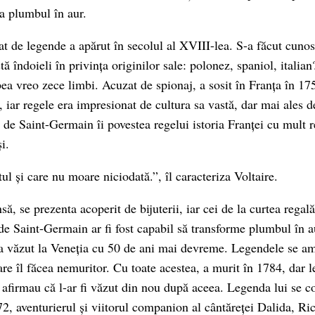
a plumbul în aur.
t de legende a apărut în secolul al XVIII-lea. S-a făcut cunos
ă îndoieli în privința originilor sale: polonez, spaniol, itali
bea vreo zece limbi. Acuzat de spionaj, a sosit în Franța în 17
 iar regele era impresionat de cultura sa vastă, dar mai ales d
e de Saint-Germain îi povestea regelui istoria Franței cu mult 
și.
ul și care nu moare niciodată.”, îl caracteriza Voltaire.
ă, se prezenta acoperit de bijuterii, iar cei de la curtea regal
 de Saint-Germain ar fi fost capabil să transforme plumbul în 
-a văzut la Veneția cu 50 de ani mai devreme. Legendele se am
are îl făcea nemuritor. Cu toate acestea, a murit în 1784, dar 
i afirmau că l-ar fi văzut din nou după aceea. Legenda lui se c
2, aventurierul și viitorul companion al cântăreței Dalida, Ri