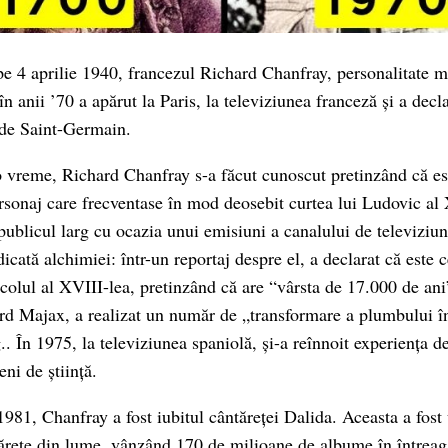
e 4 aprilie 1940, francezul Richard Chanfray, personalitate me
 în anii ’70 a apărut la Paris, la televiziunea franceză și a decl
 de Saint-Germain.
 o vreme, Richard Chanfray s-a făcut cunoscut pretinzând că es
sonaj care frecventase în mod deosebit curtea lui Ludovic al 
 publicul larg cu ocazia unui emisiuni a canalului de televiziu
dicată alchimiei: într-un reportaj despre el, a declarat că este 
colul al XVIII-lea, pretinzând că are “vârsta de 17.000 de ani”
rd Majax, a realizat un număr de „transformare a plumbului î
 În 1975, la televiziunea spaniolă, și-a reînnoit experiența de
ni de știință.
981, Chanfray a fost iubitul cântăreței Dalida. Aceasta a fost 
ărețe din lume, vânzând 170 de milioane de albume în întreag