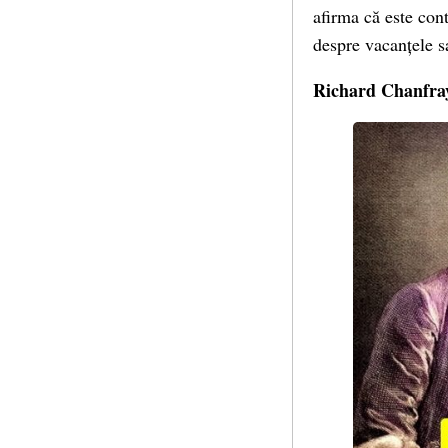
afirma că este con
despre vacanțele sa
Richard Chanfray