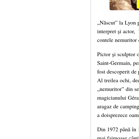
„Născut” la Lyon p
interpret și actor,
contele nemuritor
Pictor și sculptor
Saint-Germain, per
fost descoperit de
Al treilea ochi, de
„nemuritor” din se
magicianului Géra
aragaz de camping..
a doisprezece oame
Din 1972 până în 1
mai faimoase cânt