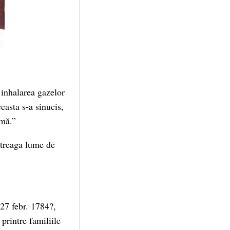
 inhalarea gazelor
easta s-a sinucis,
-mă.”
ntreaga lume de
27 febr. 1784?,
 printre familiile