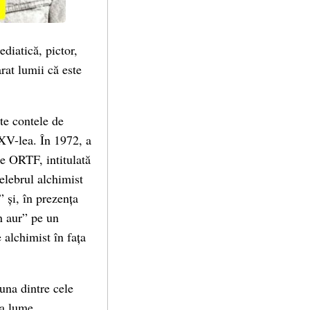
diatică, pictor,
arat lumii că este
te contele de
XV-lea. În 1972, a
ne ORTF, intitulată
celebrul alchimist
 și, în prezența
n aur” pe un
 alchimist în fața
una dintre cele
a lume.