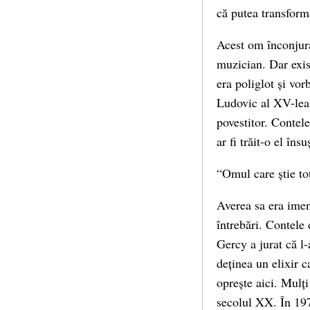
că putea transform
Acest om înconjura
muzician. Dar exist
era poliglot și vor
Ludovic al XV-lea,
povestitor. Contel
ar fi trăit-o el însu
“Omul care știe tot
Averea sa era imens
întrebări. Contele
Gercy a jurat că l
deținea un elixir c
oprește aici. Mulț
secolul XX. În 197