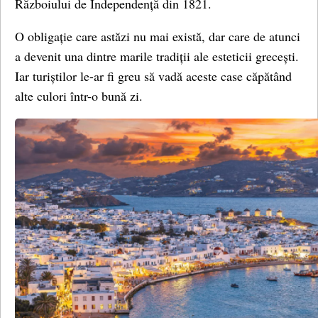
Războiului de Independență din 1821.
O obligație care astăzi nu mai există, dar care de atunci
a devenit una dintre marile tradiții ale esteticii grecești.
Iar turiștilor le-ar fi greu să vadă aceste case căpătând
alte culori într-o bună zi.