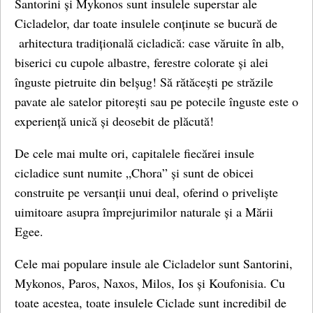
Santorini și Mykonos sunt insulele superstar ale
Cicladelor, dar toate insulele conținute se bucură de
arhitectura tradițională cicladică: case văruite în alb,
biserici cu cupole albastre, ferestre colorate și alei
înguste pietruite din belșug! Să rătăcești pe străzile
pavate ale satelor pitorești sau pe potecile înguste este o
experiență unică și deosebit de plăcută!
De cele mai multe ori, capitalele fiecărei insule
cicladice sunt numite „Chora” și sunt de obicei
construite pe versanții unui deal, oferind o priveliște
uimitoare asupra împrejurimilor naturale și a Mării
Egee.
Cele mai populare insule ale Cicladelor sunt Santorini,
Mykonos, Paros, Naxos, Milos, Ios și Koufonisia. Cu
toate acestea, toate insulele Ciclade sunt incredibil de