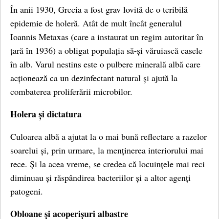
În anii 1930, Grecia a fost grav lovită de o teribilă
epidemie de holeră. Atât de mult încât generalul
Ioannis Metaxas (care a instaurat un regim autoritar în
țară în 1936) a obligat populația să-și văruiască casele
în alb. Varul nestins este o pulbere minerală albă care
acționează ca un dezinfectant natural și ajută la
combaterea proliferării microbilor.
Holera și dictatura
Culoarea albă a ajutat la o mai bună reflectare a razelor
soarelui și, prin urmare, la menținerea interiorului mai
rece. Și la acea vreme, se credea că locuințele mai reci
diminuau și răspândirea bacteriilor și a altor agenți
patogeni.
Obloane și acoperișuri albastre