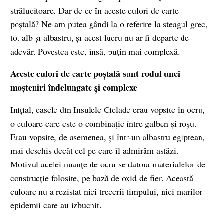
strălucitoare. Dar de ce în aceste culori de carte
poștală? Ne-am putea gândi la o referire la steagul grec,
tot alb și albastru, și acest lucru nu ar fi departe de
adevăr. Povestea este, însă, puțin mai complexă.
Aceste culori de carte poștală sunt rodul unei
moșteniri îndelungate și complexe
Inițial, casele din Insulele Ciclade erau vopsite în ocru,
o culoare care este o combinație între galben și roșu.
Erau vopsite, de asemenea, și într-un albastru egiptean,
mai deschis decât cel pe care îl admirăm astăzi.
Motivul acelei nuanțe de ocru se datora materialelor de
construcție folosite, pe bază de oxid de fier. Această
culoare nu a rezistat nici trecerii timpului, nici marilor
epidemii care au izbucnit.