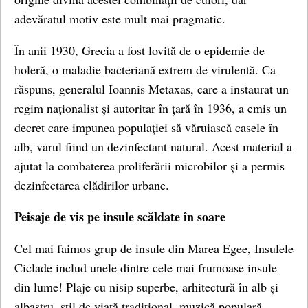
adevăratul motiv este mult mai pragmatic.
În anii 1930, Grecia a fost lovită de o epidemie de
holeră, o maladie bacteriană extrem de virulentă. Ca
răspuns, generalul Ioannis Metaxas, care a instaurat un
regim naționalist și autoritar în țară în 1936, a emis un
decret care impunea populației să văruiască casele în
alb, varul fiind un dezinfectant natural. Acest material a
ajutat la combaterea proliferării microbilor și a permis
dezinfectarea clădirilor urbane.
Peisaje de vis pe insule scăldate în soare
Cel mai faimos grup de insule din Marea Egee, Insulele
Ciclade includ unele dintre cele mai frumoase insule
din lume! Plaje cu nisip superbe, arhitectură în alb și
albastru, stil de viață tradițional, muzică populară,