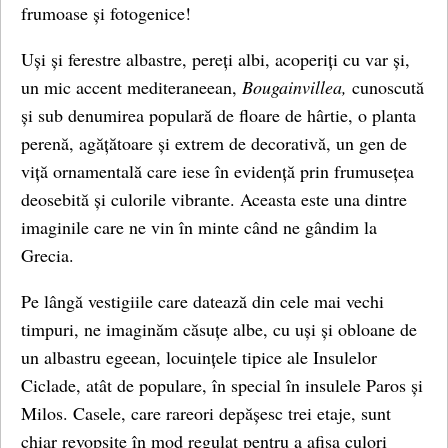
frumoase și fotogenice!
Uși și ferestre albastre, pereți albi, acoperiți cu var și,
un mic accent mediteraneean,
Bougainvillea,
cunoscută
și sub denumirea populară de floare de hârtie, o planta
perenă, agățătoare și extrem de decorativă, un gen de
viță ornamentală care iese în evidență prin frumusețea
deosebită și culorile vibrante. Aceasta este una dintre
imaginile care ne vin în minte când ne gândim la
Grecia.
Pe lângă vestigiile care datează din cele mai vechi
timpuri, ne imaginăm căsuțe albe, cu uși și obloane de
un albastru egeean, locuințele tipice ale Insulelor
Ciclade, atât de populare, în special în insulele Paros și
Milos. Casele, care rareori depășesc trei etaje, sunt
chiar revopsite în mod regulat pentru a afișa culori