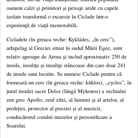
oameni calzi și primitori și peisaje aride cu capele
izolate transformă o excursie în Ciclade într-o
experiență de viață memorabilă.
Cicladele (în greaca veche: Kykládes, „în cerc”),
arhipelag al Greciei situat în sudul Mării Egee, sunt
relativ aproape de Atena și includ aproximativ 250 de
insule, insulițe și insulițe stâncoase din care doar 241
de insule sunt locuite. Se numesc Ciclade pentru că
formează un cerc (în greaca veche: kúklos), „cyclos”, în
jurul insulei sacre Delos (lângă Mykonos) a vechiului
zeu grec Apollo, zeul zilei, al luminii și al artelor, al
profeției, protector al poeziei și al muzicii,
conducătorul corului muzelor și personificare a
Soarelui.