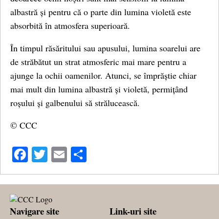
albastră și pentru că o parte din lumina violetă este
absorbită în atmosfera superioară.
În timpul răsăritului sau apusului, lumina soarelui are
de străbătut un strat atmosferic mai mare pentru a
ajunge la ochii oamenilor. Atunci, se împrăștie chiar
mai mult din lumina albastră și violetă, permițând
roșului și galbenului să strălucească.
© CCC
Facebook
Twitter
Email
Share
Navigare site
Link-uri site