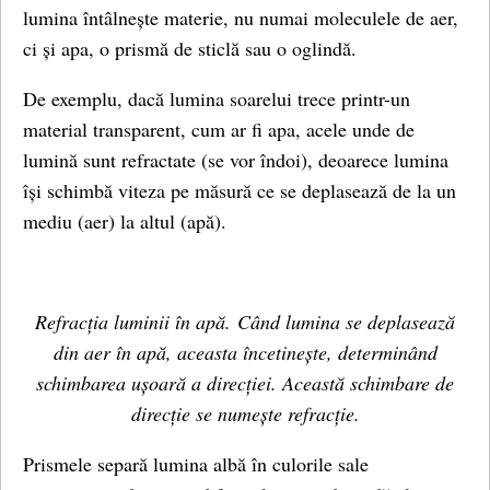
lumina întâlnește materie, nu numai moleculele de aer,
ci și apa, o prismă de sticlă sau o oglindă.
De exemplu, dacă lumina soarelui trece printr-un
material transparent, cum ar fi apa, acele unde de
lumină sunt refractate (se vor îndoi), deoarece lumina
își schimbă viteza pe măsură ce se deplasează de la un
mediu (aer) la altul (apă).
Refracția luminii în apă.
Când lumina se deplasează
din aer în apă, aceasta încetinește, determinând
schimbarea ușoară a direcției. Această schimbare de
direcție se numește refracție.
Prismele separă lumina albă în culorile sale