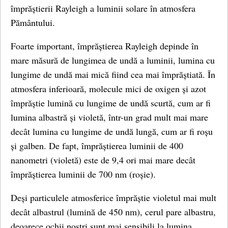
împrăștierii Rayleigh a luminii solare în atmosfera
Pământului.
Foarte important, împrăștierea Rayleigh depinde în
mare măsură de lungimea de undă a luminii, lumina cu
lungime de undă mai mică fiind cea mai împrăștiată. În
atmosfera inferioară, molecule mici de oxigen și azot
împrăștie lumină cu lungime de undă scurtă, cum ar fi
lumina albastră și violetă, într-un grad mult mai mare
decât lumina cu lungime de undă lungă, cum ar fi roșu
și galben. De fapt, împrăștierea luminii de 400
nanometri (violetă) este de 9,4 ori mai mare decât
împrăștierea luminii de 700 nm (roșie).
Deși particulele atmosferice împrăștie violetul mai mult
decât albastrul (lumină de 450 nm), cerul pare albastru,
deoarece ochii noștri sunt mai sensibili la lumina