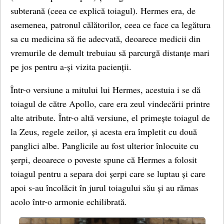
subterană (ceea ce explică toiagul). Hermes era, de
asemenea, patronul călătorilor, ceea ce face ca legătura
sa cu medicina să fie adecvată, deoarece medicii din
vremurile de demult trebuiau să parcurgă distanțe mari
pe jos pentru a-și vizita pacienții.
Într-o versiune a mitului lui Hermes, acestuia i se dă
toiagul de către Apollo, care era zeul vindecării printre
alte atribute. Într-o altă versiune, el primește toiagul de
la Zeus, regele zeilor, și acesta era împletit cu două
panglici albe. Panglicile au fost ulterior înlocuite cu
șerpi, deoarece o poveste spune că Hermes a folosit
toiagul pentru a separa doi șerpi care se luptau și care
apoi s-au încolăcit în jurul toiagului său și au rămas
acolo într-o armonie echilibrată.