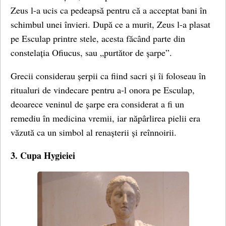
Zeus l-a ucis ca pedeapsă pentru că a acceptat bani în
schimbul unei învieri. După ce a murit, Zeus l-a plasat
pe Esculap printre stele, acesta făcând parte din
constelația Ofiucus, sau „purtător de șarpe”.
Grecii considerau șerpii ca fiind sacri și îi foloseau în
ritualuri de vindecare pentru a-l onora pe Esculap,
deoarece veninul de șarpe era considerat a fi un
remediu în medicina vremii, iar năpârlirea pielii era
văzută ca un simbol al renașterii și reînnoirii.
3. Cupa Hygieiei