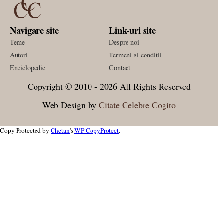
Navigare site
Link-uri site
Teme
Despre noi
Autori
Termeni si conditii
Enciclopedie
Contact
Copyright © 2010 - 2026 All Rights Reserved
Web Design by
Citate Celebre Cogito
Copy Protected by
Chetan
's
WP-CopyProtect
.