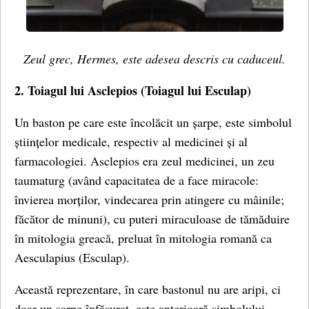
Zeul grec, Hermes, este adesea descris cu caduceul.
2.
Toiagul lui Asclepios (
Toiagul lui Esculap)
Un baston pe care este încolăcit un șarpe, este simbolul
științelor medicale, respectiv al medicinei și al
farmacologiei. Asclepios era zeul medicinei, un zeu
taumaturg (având capacitatea de a face miracole:
învierea morților, vindecarea prin atingere cu mâinile;
făcător de minuni), cu puteri miraculoase de tămăduire
în mitologia greacă, preluat în mitologia romană ca
Aesculapius (Esculap).
Această reprezentare, în care bastonul nu are aripi, ci
doar un șarpe înfășurat, este anterioară simbolului