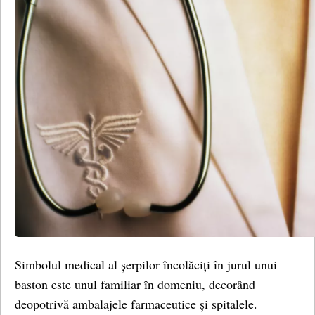
Simbolul medical al șerpilor încolăciți în jurul unui
baston este unul familiar în domeniu, decorând
deopotrivă ambalajele farmaceutice și spitalele.