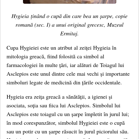
Hygieia ținând o cupă din care bea un șarpe,
copie
romană (sec. I) a unui original grecesc, Muzeul
Ermitaj.
Cupa Hygieiei este un atribut al zeiței Hygieia în
mitologia greacă, fiind folosită ca simbol al
farmacologiei în multe țări, iar alături de Toiagul lui
Asclepios este unul dintre cele mai vechi și importante
simboluri legate de medicină din țările occidentale.
Hygieia era zeița greacă a sănătății, a igienei și
asociata, soția sau fiica lui Asclepios. Simbolul lui
Asclepios este toiagul cu un șarpe împletit în jurul lui;
în mod corespunzător, simbolul Hygieiei este o cupă
sau un potir cu un șarpe răsucit în jurul piciorului său.