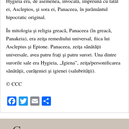
Hygieia era, de asemenea, invocată, împreună cu tatăl
ei, Asclepios, și sora ei, Panaceea, în jurământul
hipocratic original.
În mitologia și religia greacă, Panaceea (în greacă,
Panakeia), era zeița remediului universal, fiica lui
Asclepius și Epione. Panaceea, zeița sănătății
universale, avea patru frați și patru surori. Una dintre
surorile sale era Hygieia, „Igiena”, zeița/personificarea
sănătății, curățeniei și igienei (salubrității).
© CCC
Facebook
Twitter
Email
Share