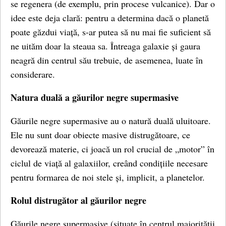
se regenera (de exemplu, prin procese vulcanice). Dar o
idee este deja clară: pentru a determina dacă o planetă
poate găzdui viață, s-ar putea să nu mai fie suficient să
ne uităm doar la steaua sa. Întreaga galaxie și gaura
neagră din centrul său trebuie, de asemenea, luate în
considerare.
Natura duală a găurilor negre supermasive
Găurile negre supermasive au o natură duală uluitoare.
Ele nu sunt doar obiecte masive distrugătoare, ce
devorează materie, ci joacă un rol crucial de „motor” în
ciclul de viață al galaxiilor, creând condițiile necesare
pentru formarea de noi stele și, implicit, a planetelor.
Rolul distrugător al găurilor negre
Găurile negre supermasive (situate în centrul majorității