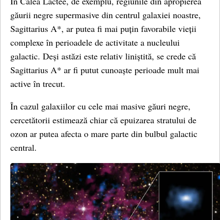
În Calea Lactee, de exemplu, regiunile din apropierea
găurii negre supermasive din centrul galaxiei noastre,
Sagittarius A*, ar putea fi mai puțin favorabile vieții
complexe în perioadele de activitate a nucleului
galactic. Deși astăzi este relativ liniștită, se crede că
Sagittarius A* ar fi putut cunoaște perioade mult mai
active în trecut.
În cazul galaxiilor cu cele mai masive găuri negre,
cercetătorii estimează chiar că epuizarea stratului de
ozon ar putea afecta o mare parte din bulbul galactic
central.