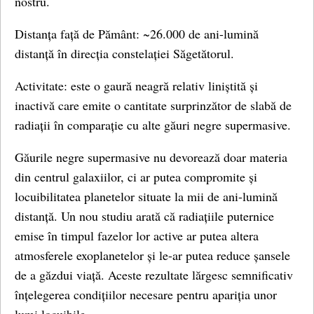
nostru.
Distanța față de Pământ: ~26.000 de ani-lumină
distanță în direcția constelației Săgetătorul.
Activitate: este o gaură neagră relativ liniștită și
inactivă care emite o cantitate surprinzător de slabă de
radiații în comparație cu alte găuri negre supermasive.
Găurile negre supermasive nu devorează doar materia
din centrul galaxiilor, ci ar putea compromite și
locuibilitatea planetelor situate la mii de ani-lumină
distanță. Un nou studiu arată că radiațiile puternice
emise în timpul fazelor lor active ar putea altera
atmosferele exoplanetelor și le-ar putea reduce șansele
de a găzdui viață. Aceste rezultate lărgesc semnificativ
înțelegerea condițiilor necesare pentru apariția unor