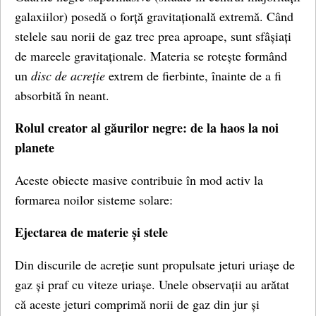
galaxiilor) posedă o forță gravitațională extremă. Când
stelele sau norii de gaz trec prea aproape, sunt sfâșiați
de mareele gravitaționale. Materia se rotește formând
un
disc de acreție
extrem de fierbinte, înainte de a fi
absorbită în neant.
Rolul creator al găurilor negre: de la haos la noi
planete
Aceste obiecte masive contribuie în mod activ la
formarea noilor sisteme solare:
Ejectarea de materie și stele
Din discurile de acreție sunt propulsate jeturi uriașe de
gaz și praf cu viteze uriașe. Unele observații au arătat
că aceste jeturi comprimă norii de gaz din jur și