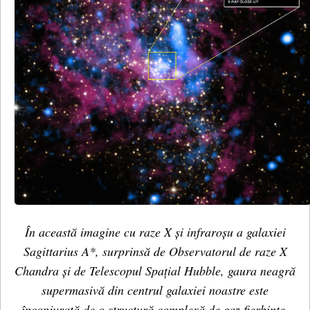
În această imagine cu raze X și infraroșu a galaxiei
Sagittarius A*, surprinsă de Observatorul de raze X
Chandra și de Telescopul Spațial Hubble, gaura neagră
supermasivă din centrul galaxiei noastre este
înconjurată de o structură complexă de gaz fierbinte.