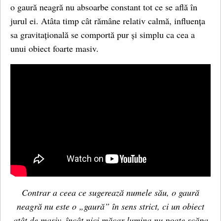
o gaură neagră nu absoarbe constant tot ce se află în
jurul ei. Atâta timp cât rămâne relativ calmă, influența
sa gravitațională se comportă pur și simplu ca cea a
unui obiect foarte masiv.
Contrar a ceea ce sugerează numele său, o gaură
neagră nu este o „gaură” în sens strict, ci un obiect
atât de masiv, încât nici măcar lumina nu poate scăpa