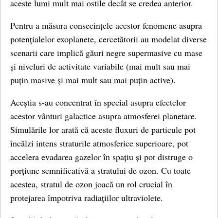
aceste lumi mult mai ostile decât se credea anterior.
Pentru a măsura consecințele acestor fenomene asupra
potențialelor exoplanete, cercetătorii au modelat diverse
scenarii care implică găuri negre supermasive cu mase
și niveluri de activitate variabile (mai mult sau mai
puțin masive și mai mult sau mai puțin active).
Aceștia s-au concentrat în special asupra efectelor
acestor vânturi galactice asupra atmosferei planetare.
Simulările lor arată că aceste fluxuri de particule pot
încălzi intens straturile atmosferice superioare, pot
accelera evadarea gazelor în spațiu și pot distruge o
porțiune semnificativă a stratului de ozon. Cu toate
acestea, stratul de ozon joacă un rol crucial în
protejarea împotriva radiațiilor ultraviolete.