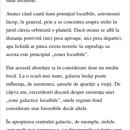
lumi locuibile.
Atunci când caută lumi potențial locuibile, astronomii
încep, în general, prin a se concentra asupra stelei în
jurul căreia orbitează o planetă. Dacă steaua se află la
distanța potrivită (nici prea aproape, nici prea departe),
apa lichidă ar putea exista teoretic la suprafața sa:
acesta este principiul „zonei locuibile”.
Dar această abordare ia în considerare doar un mediu
local. La o scară mai mare, galaxia însăși poate
influența, de asemenea, șansele de apariție a vieții. De
câțiva ani, cercetătorii discută despre existența unei
„zone galactice locuibile”, unele regiuni fiind
considerate mai favorabile decât altele.
În apropierea centrului galactic, de exemplu, stelele
sunt mult mai numeroase, iar fenomenele violente sunt