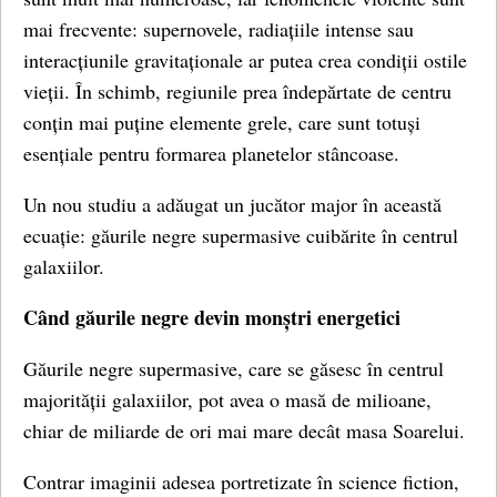
mai frecvente: supernovele, radiațiile intense sau
interacțiunile gravitaționale ar putea crea condiții ostile
vieții. În schimb, regiunile prea îndepărtate de centru
conțin mai puține elemente grele, care sunt totuși
esențiale pentru formarea planetelor stâncoase.
Un nou studiu a adăugat un jucător major în această
ecuație: găurile negre supermasive cuibărite în centrul
galaxiilor.
Când găurile negre devin monștri energetici
Găurile negre supermasive, care se găsesc în centrul
majorității galaxiilor, pot avea o masă de milioane,
chiar de miliarde de ori mai mare decât masa Soarelui.
Contrar imaginii adesea portretizate în science fiction,