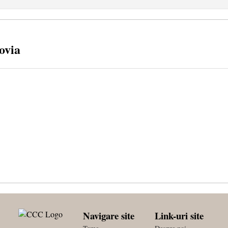
ovia
Navigare site
Link-uri site