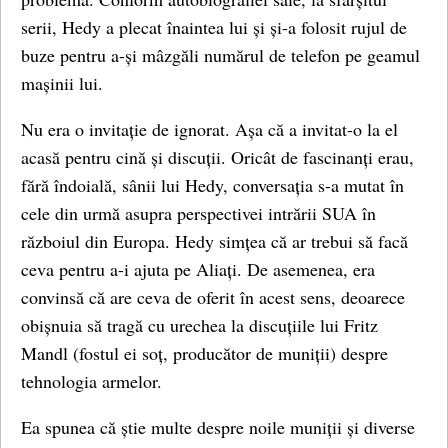
serii, Hedy a plecat înaintea lui și și-a folosit rujul de
buze pentru a-și mâzgăli numărul de telefon pe geamul
mașinii lui.
Nu era o invitație de ignorat. Așa că a invitat-o la el
acasă pentru cină și discuții. Oricât de fascinanți erau,
fără îndoială, sânii lui Hedy, conversația s-a mutat în
cele din urmă asupra perspectivei intrării SUA în
războiul din Europa. Hedy simțea că ar trebui să facă
ceva pentru a-i ajuta pe Aliați. De asemenea, era
convinsă că are ceva de oferit în acest sens, deoarece
obișnuia să tragă cu urechea la discuțiile lui Fritz
Mandl (fostul ei soț, producător de muniții) despre
tehnologia armelor.
Ea spunea că știe multe despre noile muniții și diverse