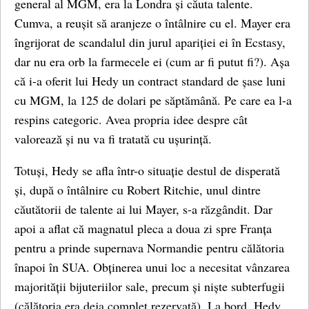
general al MGM, era la Londra și căuta talente.
Cumva, a reușit să aranjeze o întâlnire cu el. Mayer era
îngrijorat de scandalul din jurul apariției ei în Ecstasy,
dar nu era orb la farmecele ei (cum ar fi putut fi?). Așa
că i-a oferit lui Hedy un contract standard de șase luni
cu MGM, la 125 de dolari pe săptămână. Pe care ea l-a
respins categoric. Avea propria idee despre cât
valorează și nu va fi tratată cu ușurință.
Totuși, Hedy se afla într-o situație destul de disperată
și, după o întâlnire cu Robert Ritchie, unul dintre
căutătorii de talente ai lui Mayer, s-a răzgândit. Dar
apoi a aflat că magnatul pleca a doua zi spre Franța
pentru a prinde supernava Normandie pentru călătoria
înapoi în SUA. Obținerea unui loc a necesitat vânzarea
majorității bijuteriilor sale, precum și niște subterfugii
(călătoria era deja complet rezervată). La bord, Hedy,