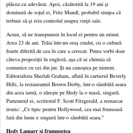
plăcea cu adevărat. Apoi, căsătorită la 19 ani și
dominată de soțul ei, Fritz Mandl, probabil simțea că
trebuie să-și reia controlul asupra vieții sale.
Acum, să ne transpunem în locul ei pentru un minut.
Avea 23 de ani. Trăia într-un oraș ciudat, cu o cultură
foarte diferită de cea în care a crescut. Putea vorbi doar
câteva propoziții în engleză, așa că se chinuia să
comunice cu cei din jur. Și nu cunoștea pe nimeni.
Editorialista Sheilah Graham, aflată în cartierul Beverly
Hills, la restaurantul Brown Derby, într-o sâmbătă seara
din acea iarnă, o zărește pe Hedy la o masă, singură.
Partenerul ei, scriitorul F. Scott Fitzgerald, a remarcat
ironic: „Ce tipic pentru Hollywood, cea mai frumoasă
fată din lume e singură într-o sâmbătă seara.”
Hedy Lamarr și frumusețea