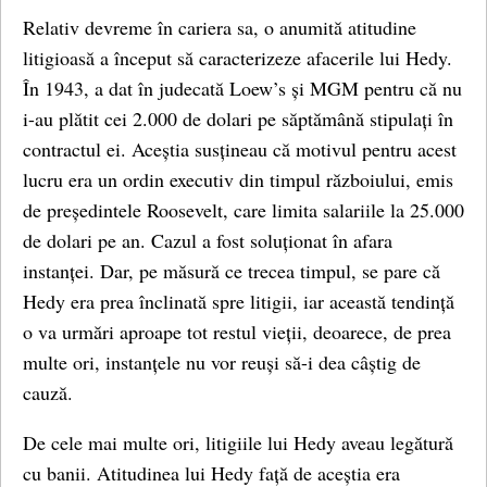
Relativ devreme în cariera sa, o anumită atitudine
litigioasă a început să caracterizeze afacerile lui Hedy.
În 1943, a dat în judecată Loew’s și MGM pentru că nu
i-au plătit cei 2.000 de dolari pe săptămână stipulați în
contractul ei. Aceștia susțineau că motivul pentru acest
lucru era un ordin executiv din timpul războiului, emis
de președintele Roosevelt, care limita salariile la 25.000
de dolari pe an. Cazul a fost soluționat în afara
instanței. Dar, pe măsură ce trecea timpul, se pare că
Hedy era prea înclinată spre litigii, iar această tendință
o va urmări aproape tot restul vieții, deoarece, de prea
multe ori, instanțele nu vor reuși să-i dea câștig de
cauză.
De cele mai multe ori, litigiile lui Hedy aveau legătură
cu banii. Atitudinea lui Hedy față de aceștia era