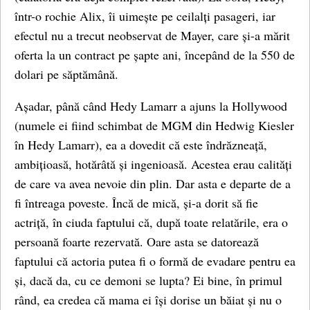
într-o rochie Alix, îi uimește pe ceilalți pasageri, iar
efectul nu a trecut neobservat de Mayer, care și-a mărit
oferta la un contract pe șapte ani, începând de la 550 de
dolari pe săptămână.
Așadar, până când Hedy Lamarr a ajuns la Hollywood
(numele ei fiind schimbat de MGM din Hedwig Kiesler
în Hedy Lamarr), ea a dovedit că este îndrăzneață,
ambițioasă, hotărâtă și ingenioasă. Acestea erau calități
de care va avea nevoie din plin. Dar asta e departe de a
fi întreaga poveste. Încă de mică, și-a dorit să fie
actriță, în ciuda faptului că, după toate relatările, era o
persoană foarte rezervată. Oare asta se datorează
faptului că actoria putea fi o formă de evadare pentru ea
și, dacă da, cu ce demoni se lupta? Ei bine, în primul
rând, ea credea că mama ei își dorise un băiat și nu o