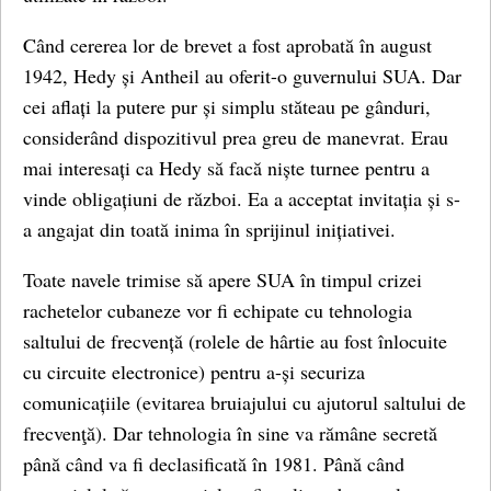
Când cererea lor de brevet a fost aprobată în august
1942, Hedy și Antheil au oferit-o guvernului SUA. Dar
cei aflați la putere pur și simplu stăteau pe gânduri,
considerând dispozitivul prea greu de manevrat. Erau
mai interesați ca Hedy să facă niște turnee pentru a
vinde obligațiuni de război. Ea a acceptat invitația și s-
a angajat din toată inima în sprijinul inițiativei.
Toate navele trimise să apere SUA în timpul crizei
rachetelor cubaneze vor fi echipate cu tehnologia
saltului de frecvență (rolele de hârtie au fost înlocuite
cu circuite electronice) pentru a-și securiza
comunicațiile (evitarea bruiajului cu ajutorul saltului de
frecvenţă). Dar tehnologia în sine va rămâne secretă
până când va fi declasificată în 1981. Până când