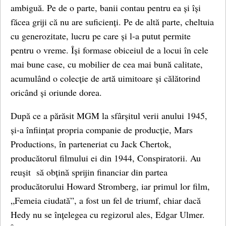
ambiguă. Pe de o parte, banii contau pentru ea și își
făcea griji că nu are suficienți. Pe de altă parte, cheltuia
cu generozitate, lucru pe care și l-a putut permite
pentru o vreme. Își formase obiceiul de a locui în cele
mai bune case, cu mobilier de cea mai bună calitate,
acumulând o colecție de artă uimitoare și călătorind
oricând și oriunde dorea.
După ce a părăsit MGM la sfârșitul verii anului 1945,
și-a înființat propria companie de producție, Mars
Productions, în parteneriat cu Jack Chertok,
producătorul filmului ei din 1944, Conspiratorii. Au
reușit să obțină sprijin financiar din partea
producătorului Howard Stromberg, iar primul lor film,
„Femeia ciudată”, a fost un fel de triumf, chiar dacă
Hedy nu se înțelegea cu regizorul ales, Edgar Ulmer.