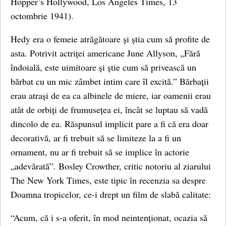
Hopper’s Hollywood, Los Angeles Times, 13
octombrie 1941).
Hedy era o femeie atrăgătoare și știa cum să profite de
asta. Potrivit actriței americane June Allyson, „Fără
îndoială, este uimitoare și știe cum să privească un
bărbat cu un mic zâmbet intim care îl excită.” Bărbații
erau atrași de ea ca albinele de miere, iar oamenii erau
atât de orbiți de frumusețea ei, încât se luptau să vadă
dincolo de ea. Răspunsul implicit pare a fi că era doar
decorativă, ar fi trebuit să se limiteze la a fi un
ornament, nu ar fi trebuit să se implice în actorie
„adevărată”. Bosley Crowther, critic notoriu al ziarului
The New York Times, este tipic în recenzia sa despre
Doamna tropicelor, ce-i drept un film de slabă calitate:
“Acum, că i s-a oferit, în mod neintenționat, ocazia să