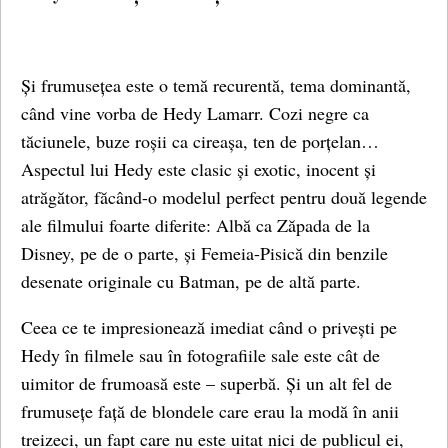
Și frumusețea este o temă recurentă, tema dominantă,
când vine vorba de Hedy Lamarr. Cozi negre ca
tăciunele, buze roșii ca cireașa, ten de porțelan…
Aspectul lui Hedy este clasic și exotic, inocent și
atrăgător, făcând-o modelul perfect pentru două legende
ale filmului foarte diferite: Albă ca Zăpada de la
Disney, pe de o parte, și Femeia-Pisică din benzile
desenate originale cu Batman, pe de altă parte.
Ceea ce te impresionează imediat când o privești pe
Hedy în filmele sau în fotografiile sale este cât de
uimitor de frumoasă este – superbă. Și un alt fel de
frumusețe față de blondele care erau la modă în anii
treizeci, un fapt care nu este uitat nici de publicul ei,