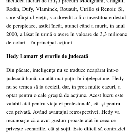
includea lucrări de artiști precum Modigliani, Chagall,
Rodin, Dufy, Vlaminck, Rouault, Utrillo și Renoir. Și,
spre sfârșitul vieții, s-a dovedit a fi o investitoare destul
de perspicace, astfel încât, atunci când a murit, în anul
2000, a lăsat în urmă o avere în valoare de 3,3 milioane
de dolari – în principal acțiuni.
Hedy Lamarr și erorile de judecată
Din păcate, inteligența nu se traduce neapărat într-o
judecată bună, cu atât mai puțin în înțelepciune. Hedy
nu se temea să ia decizii, dar, în prea multe cazuri, a
optat pentru o cale greșită de acțiune. Acest lucru este
valabil atât pentru viața ei profesională, cât și pentru
cea privată. Având avantajul retrospectivei, Hedy va
recunoaște că a avut gusturi proaste atât în ​​ceea ce
privește scenariile, cât și soții. Este dificil să contrazici