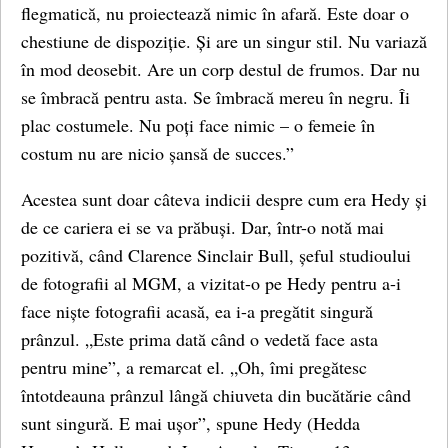
flegmatică, nu proiectează nimic în afară. Este doar o
chestiune de dispoziție. Și are un singur stil. Nu variază
în mod deosebit. Are un corp destul de frumos. Dar nu
se îmbracă pentru asta. Se îmbracă mereu în negru. Îi
plac costumele. Nu poți face nimic – o femeie în
costum nu are nicio șansă de succes.”
Acestea sunt doar câteva indicii despre cum era Hedy și
de ce cariera ei se va prăbuși. Dar, într-o notă mai
pozitivă, când Clarence Sinclair Bull, șeful studioului
de fotografii al MGM, a vizitat-o pe Hedy pentru a-i
face niște fotografii acasă, ea i-a pregătit singură
prânzul. „Este prima dată când o vedetă face asta
pentru mine”, a remarcat el. „Oh, îmi pregătesc
întotdeauna prânzul lângă chiuveta din bucătărie când
sunt singură. E mai ușor”, spune Hedy (Hedda