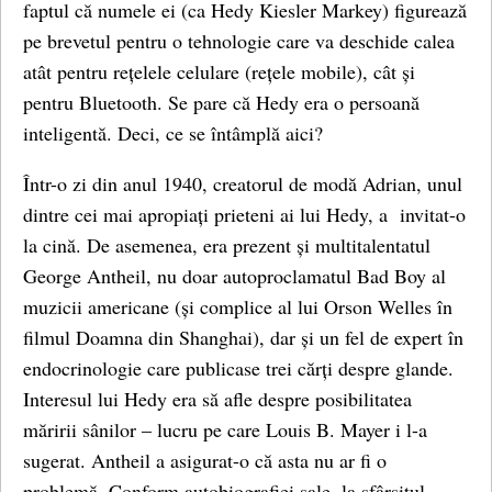
faptul că numele ei (ca Hedy Kiesler Markey) figurează
pe brevetul pentru o tehnologie care va deschide calea
atât pentru rețelele celulare (rețele mobile), cât și
pentru Bluetooth. Se pare că Hedy era o persoană
inteligentă. Deci, ce se întâmplă aici?
Într-o zi din anul 1940, creatorul de modă Adrian, unul
dintre cei mai apropiați prieteni ai lui Hedy, a invitat-o
la cină. De asemenea, era prezent și multitalentatul
George Antheil, nu doar autoproclamatul Bad Boy al
muzicii americane (și complice al lui Orson Welles în
filmul Doamna din Shanghai), dar și un fel de expert în
endocrinologie care publicase trei cărți despre glande.
Interesul lui Hedy era să afle despre posibilitatea
măririi sânilor – lucru pe care Louis B. Mayer i l-a
sugerat. Antheil a asigurat-o că asta nu ar fi o
problemă. Conform autobiografiei sale, la sfârșitul