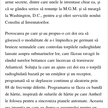
arme secrete, dintre care unele le inventase chiar ea, și
că se gândea serios să renunțe la M.G.M. și să meargă
la Washington, D.C., pentru a-și oferi serviciile noului
Consiliu al Inventatorilor.
Provocarea pe care și-au propus-o cei doi era să
găsească o modalitate de a-i împiedica pe germani să
bruieze semnalele care controlau torpilele radioghidate
lansate asupra submarinelor lor, care făceau ravagii în
rândul navelor britanice care încercau să traverseze
Atlanticul. Soluția la care au ajuns cei doi era o torpilă
radioghidată bazată pe un emițător și un receptor,
programată să se deplaseze continuu și aleatoriu prin
88 de frecvențe diferite. Programarea se făcea cu bandă
de hârtie, inspirată de sulurile de hârtie pe care Antheil
le folosea pentru a sincroniza pianele automate. Aceasta
era invenția pe care au depus-o guvernului pentru un