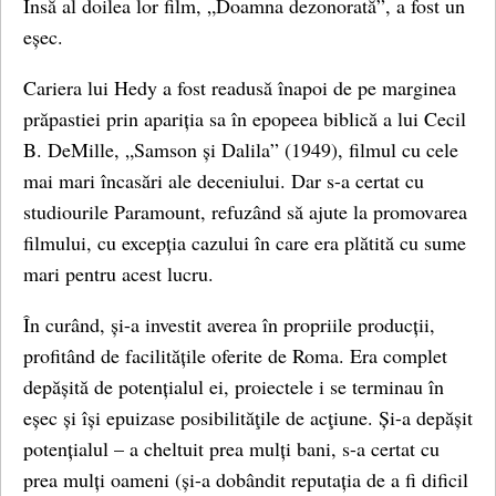
Însă al doilea lor film, „Doamna dezonorată”, a fost un
eșec.
Cariera lui Hedy a fost readusă înapoi de pe marginea
prăpastiei prin apariția sa în epopeea biblică a lui Cecil
B. DeMille, „Samson și Dalila” (1949), filmul cu cele
mai mari încasări ale deceniului. Dar s-a certat cu
studiourile Paramount, refuzând să ajute la promovarea
filmului, cu excepția cazului în care era plătită cu sume
mari pentru acest lucru.
În curând, și-a investit averea în propriile producții,
profitând de facilitățile oferite de Roma. Era complet
depășită de potențialul ei, proiectele i se terminau în
eșec și își epuizase posibilităţile de acţiune. Și-a depășit
potențialul – a cheltuit prea mulți bani, s-a certat cu
prea mulți oameni (și-a dobândit reputația de a fi dificil