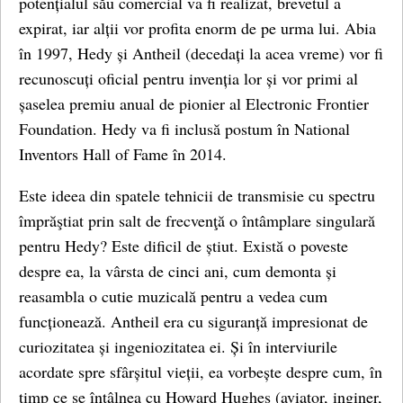
potențialul său comercial va fi realizat, brevetul a
expirat, iar alții vor profita enorm de pe urma lui. Abia
în 1997, Hedy și Antheil (decedați la acea vreme) vor fi
recunoscuți oficial pentru invenția lor și vor primi al
șaselea premiu anual de pionier al Electronic Frontier
Foundation. Hedy va fi inclusă postum în National
Inventors Hall of Fame în 2014.
Este ideea din spatele tehnicii de transmisie cu spectru
împrăştiat prin salt de frecvenţă o întâmplare singulară
pentru Hedy? Este dificil de știut. Există o poveste
despre ea, la vârsta de cinci ani, cum demonta și
reasambla o cutie muzicală pentru a vedea cum
funcționează. Antheil era cu siguranță impresionat de
curiozitatea și ingeniozitatea ei. Și în interviurile
acordate spre sfârșitul vieții, ea vorbește despre cum, în
timp ce se întâlnea cu Howard Hughes (aviator, inginer,