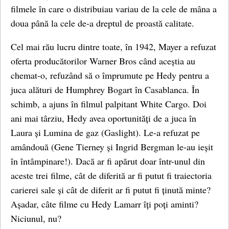
filmele în care o distribuiau variau de la cele de mâna a
doua până la cele de-a dreptul de proastă calitate.
Cel mai rău lucru dintre toate, în 1942, Mayer a refuzat
oferta producătorilor Warner Bros când aceștia au
chemat-o, refuzând să o împrumute pe Hedy pentru a
juca alături de Humphrey Bogart în Casablanca. În
schimb, a ajuns în filmul palpitant White Cargo. Doi
ani mai târziu, Hedy avea oportunități de a juca în
Laura și Lumina de gaz (Gaslight). Le-a refuzat pe
amândouă (Gene Tierney și Ingrid Bergman le-au ieșit
în întâmpinare!). Dacă ar fi apărut doar într-unul din
aceste trei filme, cât de diferită ar fi putut fi traiectoria
carierei sale și cât de diferit ar fi putut fi ținută minte?
Așadar, câte filme cu Hedy Lamarr îți poți aminti?
Niciunul, nu?