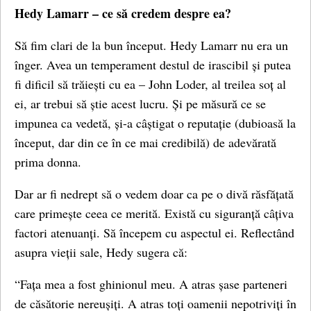
Hedy Lamarr – ce să credem despre ea?
Să fim clari de la bun început. Hedy Lamarr nu era un
înger. Avea un temperament destul de irascibil și putea
fi dificil să trăiești cu ea – John Loder, al treilea soț al
ei, ar trebui să știe acest lucru. Și pe măsură ce se
impunea ca vedetă, și-a câștigat o reputație (dubioasă la
început, dar din ce în ce mai credibilă) de adevărată
prima donna.
Dar ar fi nedrept să o vedem doar ca pe o divă răsfățată
care primește ceea ce merită. Există cu siguranță câțiva
factori atenuanți. Să începem cu aspectul ei. Reflectând
asupra vieții sale, Hedy sugera că:
“Fața mea a fost ghinionul meu. A atras șase parteneri
de căsătorie nereușiți. A atras toți oamenii nepotriviți în