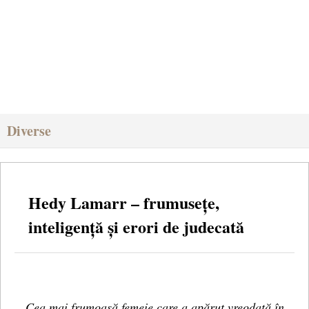
Diverse
Hedy Lamarr – frumusețe,
inteligență și erori de judecată
Cea mai frumoasă femeie care a apărut vreodată în