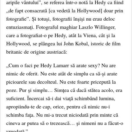
aripile vântului”, se referea într-o notă la Hedy ca fiind
„de fapt consacrată [ca vedetă la Hollywood] doar prin
fotografie”. Și totuși, fotografii înșiși nu erau deloc
entuziasmați. Fotograful maghiar Laszlo Willinger,
care a fotografiat-o pe Hedy, atât la Viena, cât și la
Hollywood, se plângea lui John Kobal, istoric de film
britanic de origine austriacă:
„Cum o faci pe Hedy Lamarr să arate sexy? Nu are
nimic de oferit. Nu este atât de simplu ca să-și arate
picioarele sau decolteul. Nu este foarte pricepută la
poze. Pur și simplu… Simțea că dacă stătea acolo, era
suficient. Încercai să-i dai viață schimbând lumina,
apropiindu-te de cap, orice, pentru că nimic nu-i
schimba fața. Nu mi-a trecut niciodată prin minte că
cineva ar putea să o trezească… și nimeni nu a făcut-o
vreodată.”