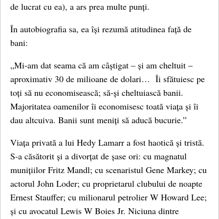
de lucrat cu ea), a ars prea multe punți.
În autobiografia sa, ea își rezumă atitudinea față de
bani:
„Mi-am dat seama că am câștigat – și am cheltuit –
aproximativ 30 de milioane de dolari… Îi sfătuiesc pe
toți să nu economisească; să-și cheltuiască banii.
Majoritatea oamenilor îi economisesc toată viața și îi
dau altcuiva. Banii sunt meniți să aducă bucurie.”
Viața privată a lui Hedy Lamarr a fost haotică și tristă.
S-a căsătorit și a divorțat de șase ori: cu magnatul
munițiilor Fritz Mandl; cu scenaristul Gene Markey; cu
actorul John Loder; cu proprietarul clubului de noapte
Ernest Stauffer; cu milionarul petrolier W Howard Lee;
și cu avocatul Lewis W Boies Jr. Niciuna dintre