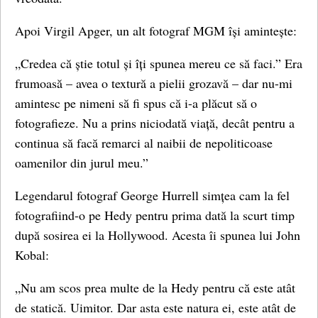
Apoi Virgil Apger, un alt fotograf MGM își amintește:
„Credea că știe totul și îți spunea mereu ce să faci.” Era
frumoasă – avea o textură a pielii grozavă – dar nu-mi
amintesc pe nimeni să fi spus că i-a plăcut să o
fotografieze. Nu a prins niciodată viață, decât pentru a
continua să facă remarci al naibii de nepoliticoase
oamenilor din jurul meu.”
Legendarul fotograf George Hurrell simțea cam la fel
fotografiind-o pe Hedy pentru prima dată la scurt timp
după sosirea ei la Hollywood. Acesta îi spunea lui John
Kobal:
„Nu am scos prea multe de la Hedy pentru că este atât
de statică. Uimitor. Dar asta este natura ei, este atât de