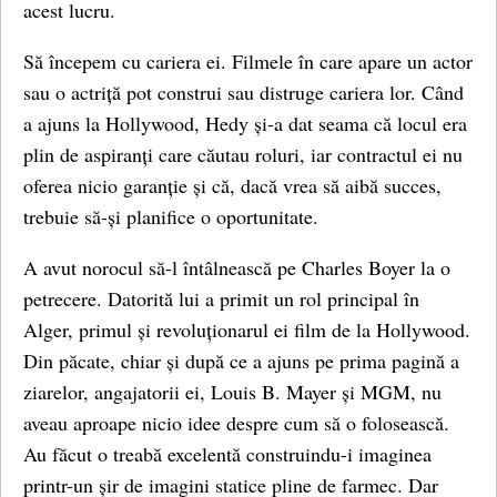
acest lucru.
Să începem cu cariera ei. Filmele în care apare un actor
sau o actriță pot construi sau distruge cariera lor. Când
a ajuns la Hollywood, Hedy și-a dat seama că locul era
plin de aspiranți care căutau roluri, iar contractul ei nu
oferea nicio garanție și că, dacă vrea să aibă succes,
trebuie să-și planifice o oportunitate.
A avut norocul să-l întâlnească pe Charles Boyer la o
petrecere. Datorită lui a primit un rol principal în
Alger, primul și revoluționarul ei film de la Hollywood.
Din păcate, chiar și după ce a ajuns pe prima pagină a
ziarelor, angajatorii ei, Louis B. Mayer și MGM, nu
aveau aproape nicio idee despre cum să o folosească.
Au făcut o treabă excelentă construindu-i imaginea
printr-un șir de imagini statice pline de farmec. Dar