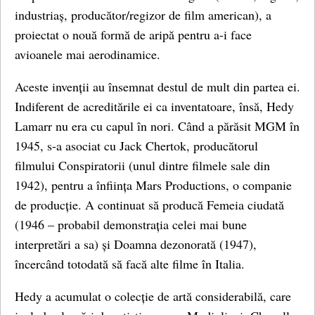
industriaș, producător/regizor de film american), a
proiectat o nouă formă de aripă pentru a-i face
avioanele mai aerodinamice.
Aceste invenții au însemnat destul de mult din partea ei.
Indiferent de acreditările ei ca inventatoare, însă, Hedy
Lamarr nu era cu capul în nori. Când a părăsit MGM în
1945, s-a asociat cu Jack Chertok, producătorul
filmului Conspiratorii (unul dintre filmele sale din
1942), pentru a înființa Mars Productions, o companie
de producție. A continuat să producă Femeia ciudată
(1946 – probabil demonstrația celei mai bune
interpretări a sa) și Doamna dezonorată (1947),
încercând totodată să facă alte filme în Italia.
Hedy a acumulat o colecție de artă considerabilă, care