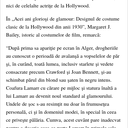
nici de celelalte actrițe de la Hollywood.
În „Acei ani glorioși de glamour: Designul de costume
clasic de la Hollywood din anii 1930”, Margaret J.
Bailey, istoric al costumelor de film, remarcă:
“După prima sa apariție pe ecran în Alger, drogheriile
au cunoscut o perioadă de avalanșă a vopselelor de păr
și, în curând, toată lumea, inclusiv starlete și vedete
consacrate precum Crawford și Joan Bennett, și-au
schimbat părul din blond sau șaten în negru intens.
Coafura Lamarr cu cărare pe mijloc și statura înaltă a
lui Lamarr au devenit noul standard al glamourului.
Undele de șoc s-au resimțit nu doar în frumusețea
personală, ci și în domeniul modei, în special în ceea
ce privește pălăria. Cumva, acest cuvânt pare inadecvat
pentru a descrie ceea ce purta Lamarr în primele sale