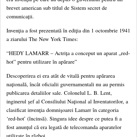
brevet american sub titlul de Sistem secret de
comunicații.
Invenția a fost prezentată în ediția din 1 octombrie 1941
a ziarului The New York Times:
“HEDY LAMARR – Actrița a conceput un aparat „red-
hot” pentru utilizare în apărare”
Descoperirea ei era atât de vitală pentru apărarea
națională, încât oficialii guvernamentali nu au permis
publicarea detaliilor sale. Colonelul L. B. Lent,
inginerul șef al Consiliului Național al Inventatorilor, a
clasificat invenția domnișoarei Lamarr în categoria
‘red-hot’ (încinsă). Singura idee despre ce putea fi a
fost anunțul că era legată de telecomanda aparatelor
utilizate în război.