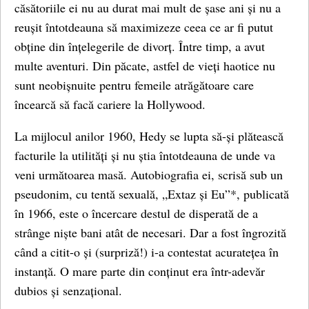
căsătoriile ei nu au durat mai mult de șase ani și nu a
reușit întotdeauna să maximizeze ceea ce ar fi putut
obține din înțelegerile de divorț. Între timp, a avut
multe aventuri. Din păcate, astfel de vieți haotice nu
sunt neobișnuite pentru femeile atrăgătoare care
încearcă să facă cariere la Hollywood.
La mijlocul anilor 1960, Hedy se lupta să-și plătească
facturile la utilități și nu știa întotdeauna de unde va
veni următoarea masă. Autobiografia ei, scrisă sub un
pseudonim, cu tentă sexuală, „Extaz și Eu”*, publicată
în 1966, este o încercare destul de disperată de a
strânge niște bani atât de necesari. Dar a fost îngrozită
când a citit-o și (surpriză!) i-a contestat acuratețea în
instanță. O mare parte din conținut era într-adevăr
dubios și senzațional.