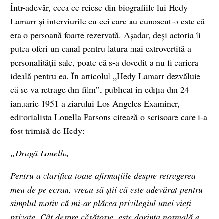
Într-adevăr, ceea ce reiese din biografiile lui Hedy
Lamarr și interviurile cu cei care au cunoscut-o este că
era o persoană foarte rezervată. Așadar, deși actoria îi
putea oferi un canal pentru latura mai extrovertită a
personalității sale, poate că s-a dovedit a nu fi cariera
ideală pentru ea. În articolul „Hedy Lamarr dezvăluie
că se va retrage din film”, publicat în ediția din 24
ianuarie 1951 a ziarului Los Angeles Examiner,
editorialista Louella Parsons citează o scrisoare care i-a
fost trimisă de Hedy:
„Dragă Louella,
Pentru a clarifica toate afirmațiile despre retragerea
mea de pe ecran, vreau să știi că este adevărat pentru
simplul motiv că mi-ar plăcea privilegiul unei vieți
private. Cât despre căsătorie, este dorința normală a