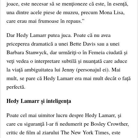
joace, este necesar să se menționeze că este, în esență,
una dintre acele piese de muzeu, precum Mona Lisa,
care erau mai frumoase în repaus.”
Dar Hedy Lamarr putea juca. Poate că nu avea
priceperea dramatică a unei Bette Davis sau a unei
Barbara Stanwyck, dar urmăriți-o în Femeia ciudată și
veți vedea o interpretare subtilă și nuanțată care aduce
la viață ambiguitatea lui Jenny (personajul ei). Mai
mult, se pare că Hedy Lamarr era mai mult decât o față
perfectă.
Hedy Lamarr și inteligența
Poate cel mai uimitor lucru despre Hedy Lamarr, și
care cu siguranță l-ar fi nedumerit pe Bosley Crowther,
critic de film al ziarului The New York Times, este