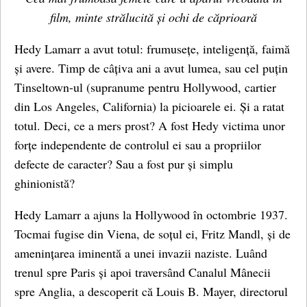
film, minte strălucită și ochi de căprioară
Hedy Lamarr a avut totul: frumusețe, inteligență, faimă
și avere. Timp de câțiva ani a avut lumea, sau cel puțin
Tinseltown-ul (supranume pentru Hollywood, cartier
din Los Angeles, California) la picioarele ei. Și a ratat
totul. Deci, ce a mers prost? A fost Hedy victima unor
forțe independente de controlul ei sau a propriilor
defecte de caracter? Sau a fost pur și simplu
ghinionistă?
Hedy Lamarr a ajuns la Hollywood în octombrie 1937.
Tocmai fugise din Viena, de soțul ei, Fritz Mandl, și de
amenințarea iminentă a unei invazii naziste. Luând
trenul spre Paris și apoi traversând Canalul Mânecii
spre Anglia, a descoperit că Louis B. Mayer, directorul