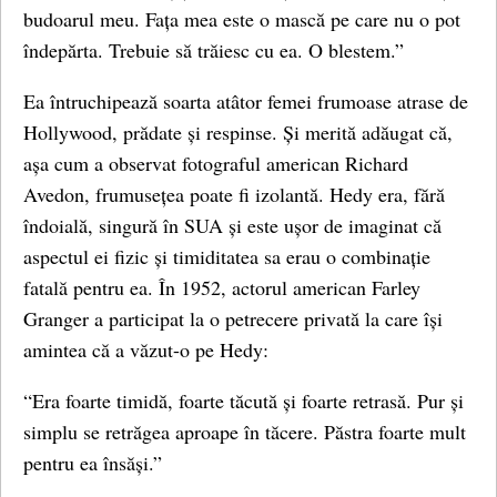
budoarul meu. Fața mea este o mască pe care nu o pot
îndepărta. Trebuie să trăiesc cu ea. O blestem.”
Ea întruchipează soarta atâtor femei frumoase atrase de
Hollywood, prădate și respinse. Și merită adăugat că,
așa cum a observat fotograful american Richard
Avedon, frumusețea poate fi izolantă. Hedy era, fără
îndoială, singură în SUA și este ușor de imaginat că
aspectul ei fizic și timiditatea sa erau o combinație
fatală pentru ea. În 1952, actorul american Farley
Granger a participat la o petrecere privată la care își
amintea că a văzut-o pe Hedy:
“Era foarte timidă, foarte tăcută și foarte retrasă. Pur și
simplu se retrăgea aproape în tăcere. Păstra foarte mult
pentru ea însăși.”