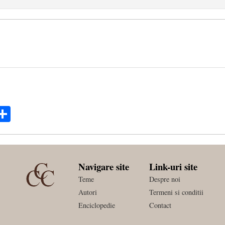
ok
ter
mail
Share
Navigare site
Link-uri site
Teme
Despre noi
Autori
Termeni si conditii
Enciclopedie
Contact