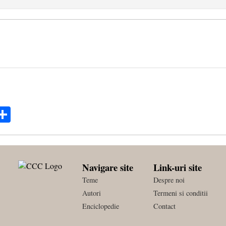
ok
ter
mail
Share
Navigare site
Link-uri site
Teme
Despre noi
Autori
Termeni si conditii
Enciclopedie
Contact