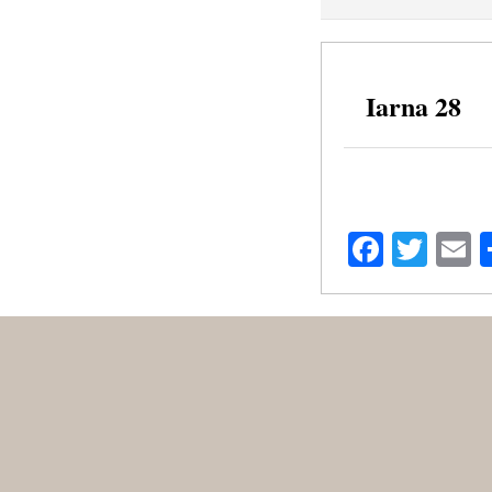
Iarna 28
Facebo
Twit
E