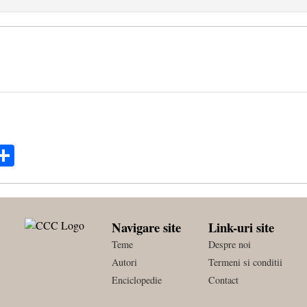
ok
ter
mail
Share
Navigare site
Link-uri site
Teme
Despre noi
Autori
Termeni si conditii
Enciclopedie
Contact