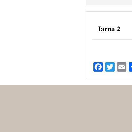
Iarna 2
Facebo
Twit
E