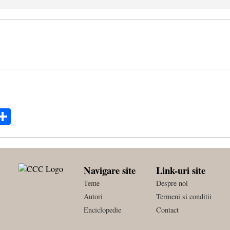
ok
ter
mail
Share
Navigare site
Link-uri site
Teme
Despre noi
Autori
Termeni si conditii
Enciclopedie
Contact