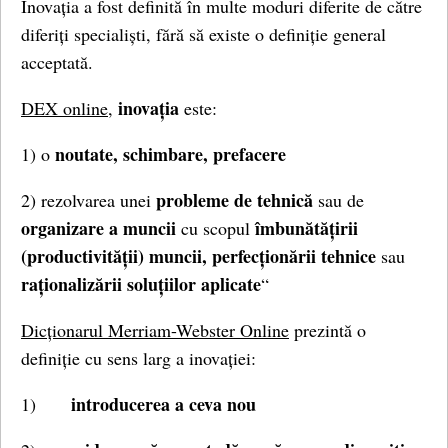
Inovația a fost definită în multe moduri diferite de către
diferiți specialiști, fără să existe o definiție general
acceptată.
inovația
DEX online,
este:
noutate, schimbare, prefacere
1) o
probleme de tehnică
2) rezolvarea unei
sau de
organizare a muncii
îmbunătățirii
cu scopul
(productivității) muncii, perfecționării tehnice
sau
raționalizării soluțiilor aplicate
“
Dicționarul Merriam-Webster Online
prezintă o
definiție cu sens larg a inovației:
introducerea a ceva nou
1)