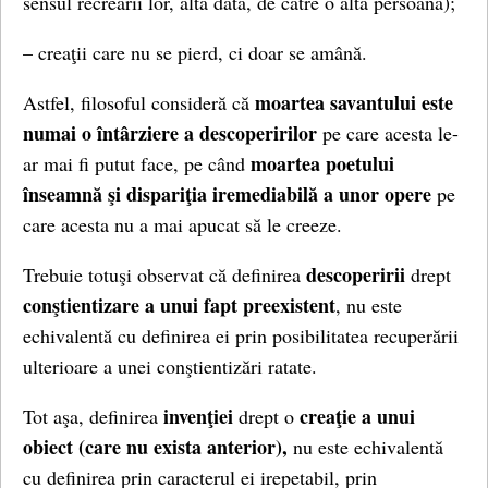
sensul recreării lor, altă dată, de către o altă persoană);
– creaţii care nu se pierd, ci doar se amână.
moartea savantului este
Astfel, filosoful consideră că
numai o întârziere a descoperirilor
pe care acesta le-
moartea poetului
ar mai fi putut face, pe când
înseamnă şi dispariţia iremediabilă a unor opere
pe
care acesta nu a mai apucat să le creeze.
descoperirii
Trebuie totuşi observat că definirea
drept
conştientizare a unui fapt preexistent
, nu este
echivalentă cu definirea ei prin posibilitatea recuperării
ulterioare a unei conştientizări ratate.
invenţiei
creaţie a unui
Tot aşa, definirea
drept o
obiect (care nu exista anterior),
nu este echivalentă
cu definirea prin caracterul ei irepetabil, prin