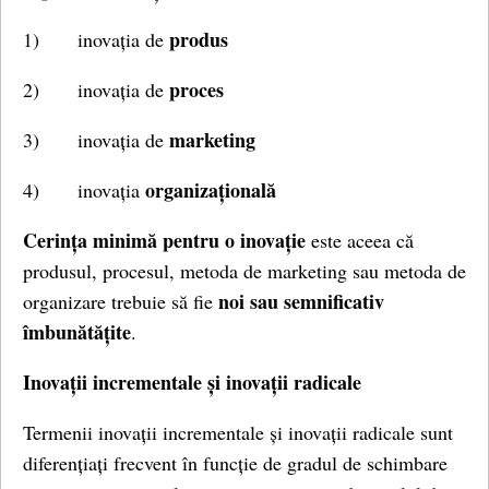
produs
1) inovația de
proces
2) inovația de
marketing
3) inovația de
organizațională
4) inovația
Cerința minimă pentru o inovație
este aceea că
produsul, procesul, metoda de marketing sau metoda de
noi sau semnificativ
organizare trebuie să fie
îmbunătățite
.
Inovații incrementale și inovații radicale
Termenii inovații incrementale și inovații radicale sunt
diferențiați frecvent în funcție de gradul de schimbare