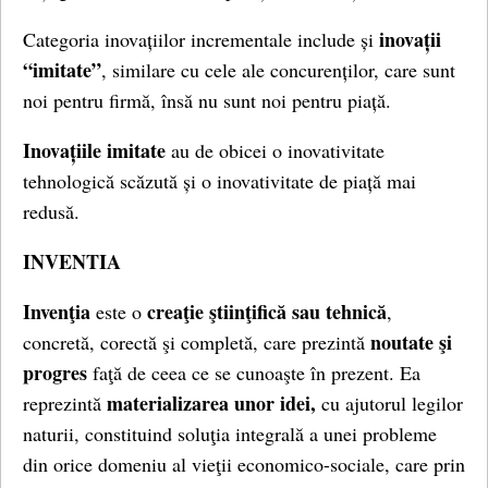
inovații
Categoria inovațiilor incrementale include și
“imitate”
, similare cu cele ale concurenților, care sunt
noi pentru firmă, însă nu sunt noi pentru piață.
Inovațiile imitate
au de obicei o inovativitate
tehnologică scăzută și o inovativitate de piață mai
redusă.
INVENTIA
Invenţia
creaţie ştiinţifică sau tehnică
este o
,
noutate şi
concretă, corectă şi completă, care prezintă
progres
faţă de ceea ce se cunoaşte în prezent. Ea
materializarea unor idei,
reprezintă
cu ajutorul legilor
naturii, constituind soluţia integrală a unei probleme
din orice domeniu al vieţii economico-sociale, care prin