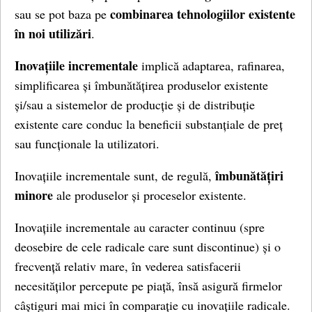
combinarea tehnologiilor existente
sau se pot baza pe
în noi utilizări
.
Inovațiile incrementale
implică adaptarea, rafinarea,
simplificarea și îmbunătățirea produselor existente
și/sau a sistemelor de producție și de distribuție
existente care conduc la beneficii substanțiale de preț
sau funcționale la utilizatori.
îmbunătățiri
Inovațiile incrementale sunt, de regulă,
minore
ale produselor și proceselor existente.
Inovațiile incrementale au caracter continuu (spre
deosebire de cele radicale care sunt discontinue) și o
frecvență relativ mare, în vederea satisfacerii
necesităților percepute pe piață, însă asigură firmelor
câștiguri mai mici în comparație cu inovațiile radicale.