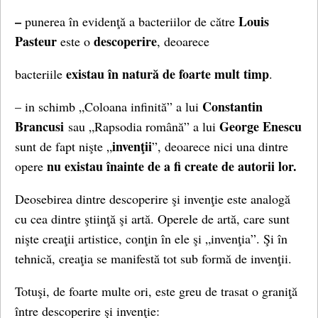
–
Louis
punerea în evidenţă a bacteriilor de către
Pasteur
descoperire
este o
, deoarece
existau în natură de foarte mult timp
bacteriile
.
Constantin
– in schimb „Coloana infinită” a lui
Brancusi
George Enescu
sau „Rapsodia română” a lui
invenţii
sunt de fapt nişte „
”, deoarece nici una dintre
nu
existau înainte de a fi create de autorii lor.
opere
Deosebirea dintre descoperire şi invenţie este analogă
cu cea dintre ştiinţă şi artă. Operele de artă, care sunt
nişte creaţii artistice, conţin în ele şi „invenţia”. Şi în
tehnică, creaţia se manifestă tot sub formă de invenţii.
Totuşi, de foarte multe ori, este greu de trasat o graniţă
între descoperire şi invenţie: