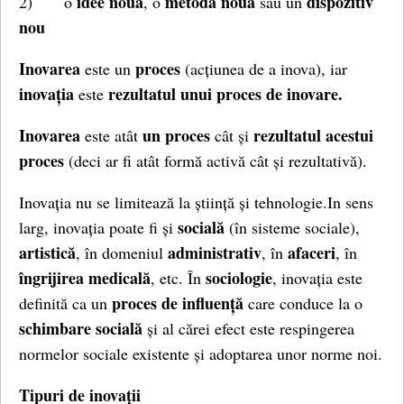
idee nouă
metodă nouă
dispozitiv
2) o
, o
sau un
nou
Inovarea
proces
este un
(acțiunea de a inova), iar
inovația
rezultatul unui proces de inovare.
este
Inovarea
un proces
rezultatul acestui
este atât
cât și
proces
(deci ar fi atât formă activă cât și rezultativă).
Inovația nu se limitează la știință și tehnologie.In sens
socială
larg, inovația poate fi și
(în sisteme sociale),
artistică
administrativ
afaceri
, în domeniul
, în
, în
îngrijirea medicală
sociologie
, etc. În
, inovația este
proces de influență
definită ca un
care conduce la o
schimbare socială
și al cărei efect este respingerea
normelor sociale existente și adoptarea unor norme noi.
Tipuri de inovații