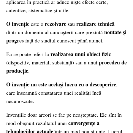
aplicarea în practică ar aduce nişte efecte certe,
autentice, sistematice şi utile.
O invenție
rezolvare
realizare tehnică
este o
sau
noutate și
dintr-un domeniu al cunoașterii care prezintă
progres
față de stadiul cunoscut până atunci.
realizarea unui obiect fizic
Ea se poate referi la
procedeu de
(dispozitiv, material, substanță) sau a unui
producție
.
O invenție nu este același lucru cu o descoperire
,
care înseamnă constatarea unei realități încă
necunoscute.
Invențiile doar areori se fac pe neașteptate. Ele sînt în
convergențe a
mod obișnuit rezultatul unei
tehnologiilor actuale
într-un mod nou și unic. Lucrul