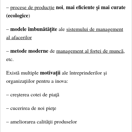
noi
mai
eficiente și mai curate
–
procese de producție
,
(ecologice
)
modele îmbunătățite
–
ale
sistemului de management
al afacerilor
metode moderne
–
de
management al forței de muncă,
etc.
motivații
Există multiple
ale întreprinderilor și
organizațiilor pentru a inova:
– creșterea cotei de piață
– cucerirea de noi piețe
– ameliorarea calității produselor