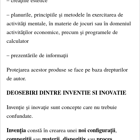
– creațiile estetice
– planurile, principiile și metodele în exercitarea de
activități mentale, în materie de jocuri sau în domeniul
activităților economice, precum și programele de
calculator
– prezentările de informații
Protejarea acestor produse se face pe baza drepturilor
de autor.
DEOSEBIRI DINTRE INVENTIE SI INOVATIE
Invenție și inovație sunt concepte care nu trebuie
confundate.
Invenția
noi configurații
constă în crearea unei
,
compoziții
materii
dispozitiv
proces
sau
,
sau
.