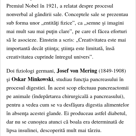
Premiul Nobel în 1921, a relatat despre procesul
nonverbal al gândirii sale. Conceptele sale se prezentau
sub forma unor „entităţi fizice”, ca „semne şi imagini
mai mult sau mai puţin clare”, pe care el făcea eforturi
să le asocieze. Einstein a scris: „Creativitatea este mai
importantă decât ştiinţa; ştiinţa este limitată, însă
creativitatea cuprinde întregul univers”.
Josef von Mering
Doi fiziologi germani,
(1849-1908)
Oskar Minkowski
şi
, studiau funcţia pancreasului în
procesul digestiei. În acest scop efectuau pancreactomii
pe animale (îndepărtarea chirurgicală a pancreasului),
pentru a vedea cum se va desfăşura digestia alimentelor
în absenţa acestei glande. Ei produceau astfel diabetul,
dar nu se cunoştea atunci că boala era determinată de
lipsa insulinei, descoperită mult mai târziu.