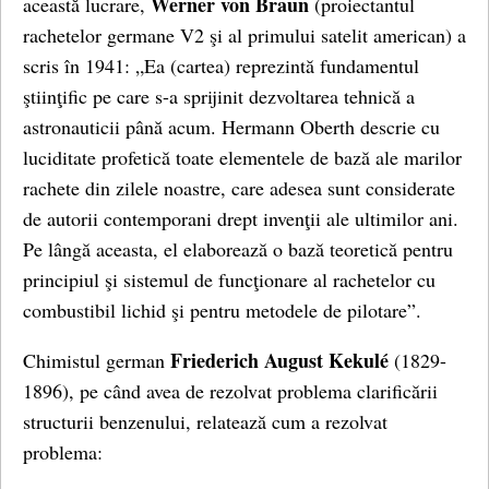
Werner von Braun
această lucrare,
(proiectantul
rachetelor germane V2 şi al primului satelit american) a
scris în 1941: „Ea (cartea) reprezintă fundamentul
ştiinţific pe care s-a sprijinit dezvoltarea tehnică a
astronauticii până acum. Hermann Oberth descrie cu
luciditate profetică toate elementele de bază ale marilor
rachete din zilele noastre, care adesea sunt considerate
de autorii contemporani drept invenţii ale ultimilor ani.
Pe lângă aceasta, el elaborează o bază teoretică pentru
principiul şi sistemul de funcţionare al rachetelor cu
combustibil lichid şi pentru metodele de pilotare”.
Friederich August Kekulé
Chimistul german
(1829-
1896), pe când avea de rezolvat problema clarificării
structurii benzenului, relatează cum a rezolvat
problema: