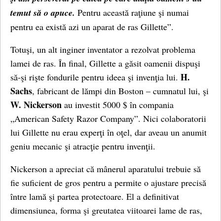
temut să o apuce.
Pentru această raţiune şi numai
pentru ea există azi un aparat de ras Gillette”.
Totuşi, un alt inginer inventator a rezolvat problema
lamei de ras. În final, Gillette a găsit oamenii dispuşi
H.
să-şi rişte fondurile pentru ideea şi invenţia lui.
Sachs
, fabricant de lămpi din Boston – cumnatul lui, şi
W. Nickerson
au investit 5000 $ în compania
„American Safety Razor Company”. Nici colaboratorii
lui Gillette nu erau experţi în oţel, dar aveau un anumit
geniu mecanic şi atracţie pentru invenţii.
Nickerson a apreciat că mânerul aparatului trebuie să
fie suficient de gros pentru a permite o ajustare precisă
între lamă şi partea protectoare. El a definitivat
dimensiunea, forma şi greutatea viitoarei lame de ras,