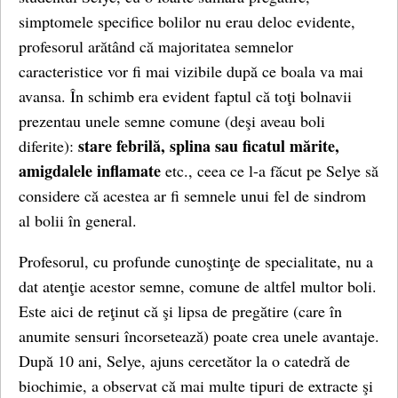
simptomele specifice bolilor nu erau deloc evidente,
profesorul arătând că majoritatea semnelor
caracteristice vor fi mai vizibile după ce boala va mai
avansa. În schimb era evident faptul că toţi bolnavii
prezentau unele semne comune (deşi aveau boli
stare febrilă, splina sau ficatul mărite,
diferite):
amigdalele inflamate
etc., ceea ce l-a făcut pe Selye să
considere că acestea ar fi semnele unui fel de sindrom
al bolii în general.
Profesorul, cu profunde cunoştinţe de specialitate, nu a
dat atenţie acestor semne, comune de altfel multor boli.
Este aici de reţinut că şi lipsa de pregătire (care în
anumite sensuri încorsetează) poate crea unele avantaje.
După 10 ani, Selye, ajuns cercetător la o catedră de
biochimie, a observat că mai multe tipuri de extracte şi