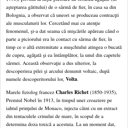
aşteptarea gătitului) de o sârmă de fier, în casa sa din
Bolognia, a observat că uneori se produceau contracţii
ale musculaturii lor. Cercetând mai cu atenţie
fenomenul, şi-a dat seama că mişcările apăreau când o
parte a piciorului era în contact cu sârma de fier, în
timp ce o altă extremitate a muşchiului atingea o bucată
de cupru, agăţată şi ea întâmplător, la unul din capetele
sârmei. Această observaţie a dus ulterior, la
descoperirea pilei şi arcului denumit voltaic, după
Volta
numele descoperitorului lor,
.
Charles Richet
Marele fiziolog francez
(1850-1935),
Premiul Nobel în 1913, în timpul unei croaziere pe
iahtul prinţului de Monaco, injecta câini cu un extract
din tentaculele crinului de mare, în scopul de a
determina doza toxică a acestuia. La un moment dat,