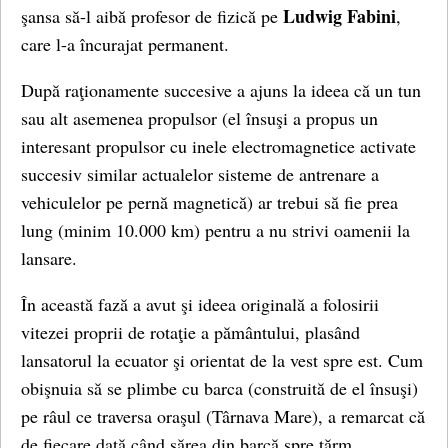
Ludwig Fabini
şansa să-l aibă profesor de fizică pe
,
care l-a încurajat permanent.
După raţionamente succesive a ajuns la ideea că un tun
sau alt asemenea propulsor (el însuşi a propus un
interesant propulsor cu inele electromagnetice activate
succesiv similar actualelor sisteme de antrenare a
vehiculelor pe pernă magnetică) ar trebui să fie prea
lung (minim 10.000 km) pentru a nu strivi oamenii la
lansare.
În această fază a avut şi ideea originală a folosirii
vitezei proprii de rotaţie a pământului, plasând
lansatorul la ecuator şi orientat de la vest spre est. Cum
obişnuia să se plimbe cu barca (construită de el însuşi)
pe râul ce traversa oraşul (Târnava Mare), a remarcat că
de fiecare dată când sărea din barcă spre ţărm,