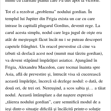
minte cu claritate planul care l-a dus apoi la victorie.
Tot el a rezolvat „problema” nodului gordian. În
templul lui Jupiter din Frigia exista un car cu care
intrase în capitală plugarul Gordius, devenit rege. La
carul acesta simplu, nodul care lega jugul de oişte era
atât de meşteşugit făcut încât nu i se puteau descoperi
capetele frânghiei. Un oracol prevestise că cine va
izbuti să desfacă acest nod (numit mai târziu gordian),
va deveni stăpânul împărăţiei asiatice. Ajungând în
Frigia, Alexandru Macedon, care tocmai înainta spre
Asia, află de prevestire şi, întrucât visa să cucerească
această împărăţie, încercă să dezlege nodul: o dată, de
două ori, de trei ori. Nereuşind, a scos sabia şi… a tăiat
nodul. Această întâmplare a dat naştere expresiei
„tăierea nodului gordian”, care semnifică modul de a
ieşi dintr-o situaţie dificilă şi încâlcită printr-o soluţie