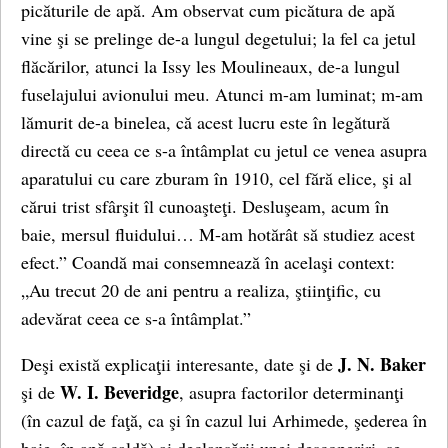
picăturile de apă. Am observat cum picătura de apă
vine şi se prelinge de-a lungul degetului; la fel ca jetul
flăcărilor, atunci la Issy les Moulineaux, de-a lungul
fuselajului avionului meu. Atunci m-am luminat; m-am
lămurit de-a binelea, că acest lucru este în legătură
directă cu ceea ce s-a întâmplat cu jetul ce venea asupra
aparatului cu care zburam în 1910, cel fără elice, şi al
cărui trist sfârşit îl cunoaşteţi. Desluşeam, acum în
baie, mersul fluidului… M-am hotărât să studiez acest
efect.” Coandă mai consemnează în acelaşi context:
„Au trecut 20 de ani pentru a realiza, ştiinţific, cu
adevărat ceea ce s-a întâmplat.”
J. N. Baker
Deşi există explicaţii interesante, date şi de
W. I. Beveridge
şi de
, asupra factorilor determinanţi
(în cazul de faţă, ca şi în cazul lui Arhimede, şederea în