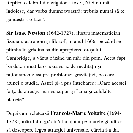
Replica celebrului navigator a fost: „Nici nu mă
îndoiesc, dar vorba dumneavoastră: trebuia numai să te
gândeşti s-o faci”.
Sir Isaac Newton
(1642-1727), ilustru matematician,
fizician, astronom şi filozof, în anul 1666, pe când se
plimba în grădina sa din apropierea oraşului
Cambridge, a văzut căzând un măr din pom. Acest fapt
l-a determinat la o nouă serie de meditaţii şi
raţionamente asupra problemei gravitaţiei, pe care
atunci o studia. Astfel şi-a pus întrebarea: „Oare acestei
forţe de atracţie nu i se supun şi Luna şi celelalte
planete?”
Francois-Marie Voltaire
După cum relatează
(1694-
1778), mărul din grădină l-a ajutat pe marele gânditor
să descopere legea atracţiei universale, căreia i-a dat