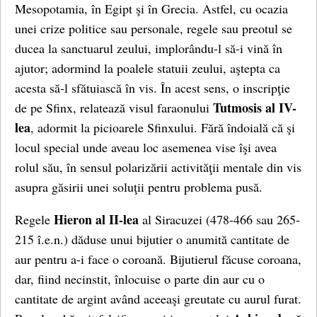
Mesopotamia, în Egipt şi în Grecia. Astfel, cu ocazia
unei crize politice sau personale, regele sau preotul se
ducea la sanctuarul zeului, implorându-l să-i vină în
ajutor; adormind la poalele statuii zeului, aştepta ca
acesta să-l sfătuiască în vis. În acest sens, o inscripţie
Tutmosis al IV-
de pe Sfinx, relatează visul faraonului
lea
, adormit la picioarele Sfinxului. Fără îndoială că şi
locul special unde aveau loc asemenea vise îşi avea
rolul său, în sensul polarizării activităţii mentale din vis
asupra găsirii unei soluţii pentru problema pusă.
Hieron al II-lea
Regele
al Siracuzei (478-466 sau 265-
215 î.e.n.) dăduse unui bijutier o anumită cantitate de
aur pentru a-i face o coroană. Bijutierul făcuse coroana,
dar, fiind necinstit, înlocuise o parte din aur cu o
cantitate de argint având aceeaşi greutate cu aurul furat.