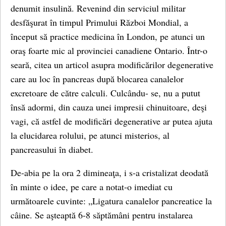
denumit insulină. Revenind din serviciul militar
desfăşurat în timpul Primului Război Mondial, a
început să practice medicina în London, pe atunci un
oraş foarte mic al provinciei canadiene Ontario. Într-o
seară, citea un articol asupra modificărilor degenerative
care au loc în pancreas după blocarea canalelor
excretoare de către calculi. Culcându- se, nu a putut
însă adormi, din cauza unei impresii chinuitoare, deşi
vagi, că astfel de modificări degenerative ar putea ajuta
la elucidarea rolului, pe atunci misterios, al
pancreasului în diabet.
De-abia pe la ora 2 dimineaţa, i s-a cristalizat deodată
în minte o idee, pe care a notat-o imediat cu
următoarele cuvinte: „Ligatura canalelor pancreatice la
câine. Se aşteaptă 6-8 săptămâni pentru instalarea