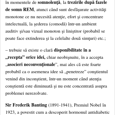
somnolenţă
trezirile după fazele
în momentele de
, la
de somn REM
, atunci când sunt desfăşurate activităţi
monotone ce nu necesită atenţie, efort şi concentrare
intelectuală, la şederea (comodă) într-un ambient
auditiv şi/sau vizual monoton şi liniştitor (probabil se
poate face extinderea şi la celelalte două simţuri) etc.;
disponibilitate în a
– trebuie să existe o clară
„recepta” orice idei,
chiar neobişnuite, în a accepta
asocieri neconvenţionale
„
”, mai ales că este foarte
probabil ca o asemenea idee să „penetreze” conştientul
venind din inconştient, într-un moment când atenţia
conştientă este diminuată şi nu este concentrată asupra
problemei nerezolvate.
Sir Frederik Banting
(1891-1941), Premiul Nobel în
1923, a povestit cum a descoperit hormonul antidiabetic