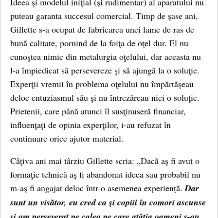
Ideea şi modelul iniţial (şi rudimentar) al aparatului nu
puteau garanta succesul comercial. Timp de şase ani,
Gillette s-a ocupat de fabricarea unei lame de ras de
bună calitate, pornind de la foiţa de oţel dur. El nu
cunoştea nimic din metalurgia oţelului, dar aceasta nu
l-a împiedicat să persevereze şi să ajungă la o soluţie.
Experţii vremii în problema oţelului nu împărtăşeau
deloc entuziasmul său şi nu întrezăreau nici o soluţie.
Prietenii, care până atunci îl susţinuseră financiar,
influenţaţi de opinia experţilor, i-au refuzat în
continuare orice ajutor material.
Câţiva ani mai târziu Gillette scria: „Dacă aş fi avut o
formaţie tehnică aş fi abandonat ideea sau probabil nu
m-aş fi angajat deloc într-o asemenea experienţă.
Dar
sunt un visător, eu cred ca şi copiii în comori ascunse
şi am perseverat pe calea pe care atâţia oameni s-au