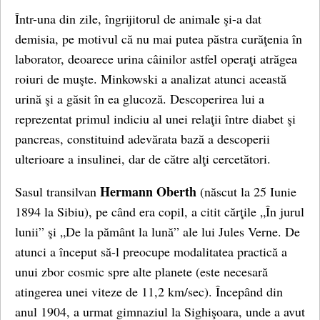
Într-una din zile, îngrijitorul de animale şi-a dat
demisia, pe motivul că nu mai putea păstra curăţenia în
laborator, deoarece urina câinilor astfel operaţi atrăgea
roiuri de muşte. Minkowski a analizat atunci această
urină şi a găsit în ea glucoză. Descoperirea lui a
reprezentat primul indiciu al unei relaţii între diabet şi
pancreas, constituind adevărata bază a descoperii
ulterioare a insulinei, dar de către alţi cercetători.
Hermann Oberth
Sasul transilvan
(născut la 25 Iunie
1894 la Sibiu), pe când era copil, a citit cărţile „În jurul
lunii” şi „De la pământ la lună” ale lui Jules Verne. De
atunci a început să-l preocupe modalitatea practică a
unui zbor cosmic spre alte planete (este necesară
atingerea unei viteze de 11,2 km/sec). Începând din
anul 1904, a urmat gimnaziul la Sighişoara, unde a avut