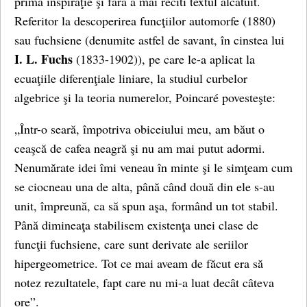
prima inspiraţie şi fără a mai reciti textul alcătuit.
Referitor la descoperirea funcţiilor automorfe (1880)
sau fuchsiene (denumite astfel de savant, în cinstea lui
I. L. Fuchs
(1833-1902)), pe care le-a aplicat la
ecuaţiile diferenţiale liniare, la studiul curbelor
algebrice şi la teoria numerelor, Poincaré povesteşte:
„Într-o seară, împotriva obiceiului meu, am băut o
ceaşcă de cafea neagră şi nu am mai putut adormi.
Nenumărate idei îmi veneau în minte şi le simţeam cum
se ciocneau una de alta, până când două din ele s-au
unit, împreună, ca să spun aşa, formând un tot stabil.
Până dimineaţa stabilisem existenţa unei clase de
funcţii fuchsiene, care sunt derivate ale seriilor
hipergeometrice. Tot ce mai aveam de făcut era să
notez rezultatele, fapt care nu mi-a luat decât câteva
ore”.