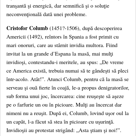
tranşantă şi energică, dar semnifică şi o soluţie
neconvenţională dată unei probleme.
Cristofor Columb
(1451?-1506), după descoperirea
Americii (1492), reîntors în Spania a fost primit cu
mari onoruri, care au stârnit invidia multora. Fiind
invitat la un grande d’Espana la masă, mai mulţi
invidioşi, contestandu-i meritele, au spus: „De vreme
ce America există, trebuia numai să te gândeşti să pleci
într-acolo. Atât!”. Atunci Columb, pentru că la masă se
serveau şi ouă fierte în coajă, le-a propus denigratorilor,
sub forma unui joc, încercarea: cine reuşeşte să aşeze
pe o farfurie un ou în picioare. Mulţi au încercat dar
nimeni nu a reuşit. După ei, Columb, lovind uşor oul la
un capăt, l-a făcut să stea în picioare cu uşurinţă.
Invidioşii au protestat strigând: „Asta ştiam şi noi!”.