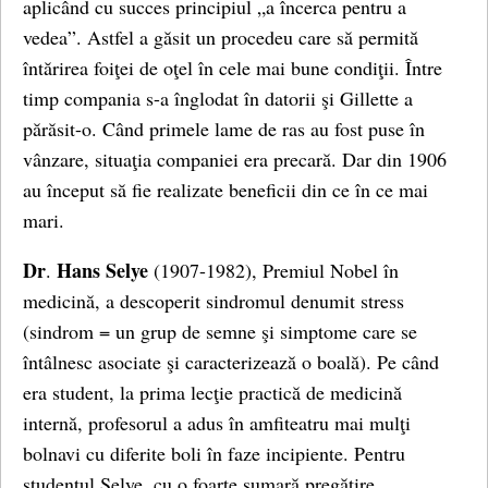
aplicând cu succes principiul „a încerca pentru a
vedea”. Astfel a găsit un procedeu care să permită
întărirea foiţei de oţel în cele mai bune condiţii. Între
timp compania s-a înglodat în datorii şi Gillette a
părăsit-o. Când primele lame de ras au fost puse în
vânzare, situaţia companiei era precară. Dar din 1906
au început să fie realizate beneficii din ce în ce mai
mari.
Dr
Hans Selye
.
(1907-1982), Premiul Nobel în
medicină, a descoperit sindromul denumit stress
(sindrom = un grup de semne şi simptome care se
întâlnesc asociate şi caracterizează o boală). Pe când
era student, la prima lecţie practică de medicină
internă, profesorul a adus în amfiteatru mai mulţi
bolnavi cu diferite boli în faze incipiente. Pentru
studentul Selye, cu o foarte sumară pregătire,