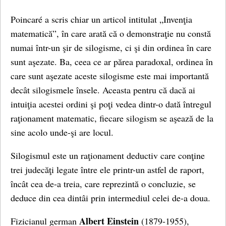
Poincaré a scris chiar un articol intitulat „Invenţia
matematică”, în care arată că o demonstraţie nu constă
numai într-un şir de silogisme, ci şi din ordinea în care
sunt aşezate. Ba, ceea ce ar părea paradoxal, ordinea în
care sunt aşezate aceste silogisme este mai importantă
decât silogismele însele. Aceasta pentru că dacă ai
intuiţia acestei ordini şi poţi vedea dintr-o dată întregul
raţionament matematic, fiecare silogism se aşează de la
sine acolo unde-şi are locul.
Silogismul este un raţionament deductiv care conţine
trei judecăţi legate între ele printr-un astfel de raport,
încât cea de-a treia, care reprezintă o concluzie, se
deduce din cea dintâi prin intermediul celei de-a doua.
Albert Einstein
Fizicianul german
(1879-1955),