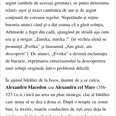
argint (ambele de aceeaşi greutate), se putea determina
relativ uşor şi exact cantitatea de aur şi de argint
conţinută de coroana regelui. Neputându-şi reţine
bucuria atunci când şi-a dat seama că a găsit soluţia,
Arhimede a fugit din cadă, ajungând pe stradă aşa cum
era şi a strigat: „Eureka, eureka !” (în vechea elenă se
pronunţă „Evrika” şi înseamnă „Am găsit, am
descoperit”). De atunci, „Evrika” a devenit exclamaţia
de bucurie, exprimarea entuziasmului la descoperirea
unei soluţii originale într-o problemă dificilă.
În ajunul bătăliei de la Issos, înainte de a se culca,
Alexandru Macedon
Alexandru cel Mare
sau
(356-
323 î.e.n.) încă nu avea un plan strategic clar al bătăliei
care urma să se dea a doua zi. După o noapte cu somn
bun, la trezire, marele conducător de oşti avea deja în