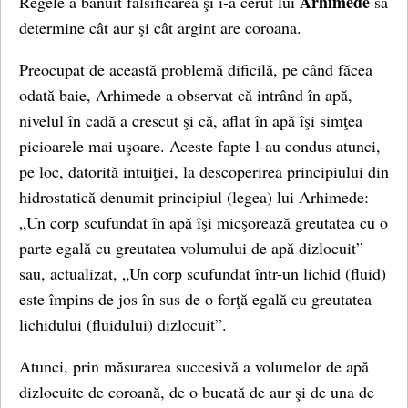
Arhimede
Regele a bănuit falsificarea şi i-a cerut lui
să
determine cât aur şi cât argint are coroana.
Preocupat de această problemă dificilă, pe când făcea
odată baie, Arhimede a observat că intrând în apă,
nivelul în cadă a crescut şi că, aflat în apă îşi simţea
picioarele mai uşoare. Aceste fapte l-au condus atunci,
pe loc, datorită intuiţiei, la descoperirea principiului din
hidrostatică denumit principiul (legea) lui Arhimede:
„Un corp scufundat în apă îşi micşorează greutatea cu o
parte egală cu greutatea volumului de apă dizlocuit”
sau, actualizat, „Un corp scufundat într-un lichid (fluid)
este împins de jos în sus de o forţă egală cu greutatea
lichidului (fluidului) dizlocuit”.
Atunci, prin măsurarea succesivă a volumelor de apă
dizlocuite de coroană, de o bucată de aur şi de una de