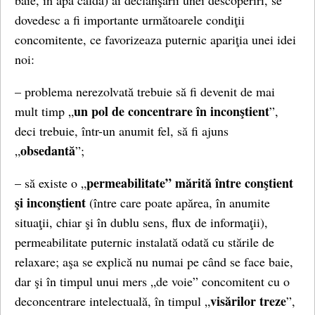
baie, în apă caldă) ai declanşării unei descoperiri, se
dovedesc a fi importante următoarele condiţii
concomitente, ce favorizeaza puternic apariţia unei idei
noi:
– problema nerezolvată trebuie să fi devenit de mai
un pol de concentrare în inconştient
mult timp „
”,
deci trebuie, într-un anumit fel, să fi ajuns
obsedantă
„
”;
permeabilitate” mărită între conştient
– să existe o „
şi inconştient
(între care poate apărea, în anumite
situaţii, chiar şi în dublu sens, flux de informaţii),
permeabilitate puternic instalată odată cu stările de
relaxare; aşa se explică nu numai pe când se face baie,
dar şi în timpul unui mers „de voie” concomitent cu o
visărilor treze
deconcentrare intelectuală, în timpul „
”,