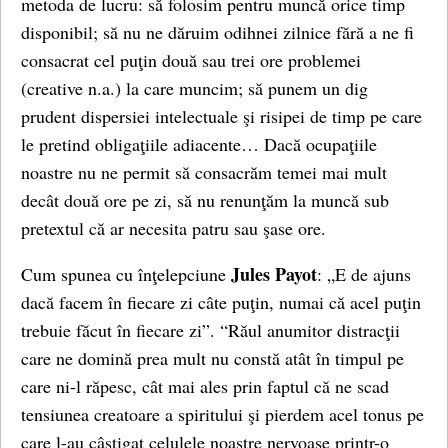
metoda de lucru: să folosim pentru muncă orice timp
disponibil; să nu ne dăruim odihnei zilnice fără a ne fi
consacrat cel puţin două sau trei ore problemei
(creative n.a.) la care muncim; să punem un dig
prudent dispersiei intelectuale şi risipei de timp pe care
le pretind obligaţiile adiacente… Dacă ocupaţiile
noastre nu ne permit să consacrăm temei mai mult
decât două ore pe zi, să nu renunţăm la muncă sub
pretextul că ar necesita patru sau şase ore.
Jules Payot
Cum spunea cu înţelepciune
: „E de ajuns
dacă facem în fiecare zi câte puţin, numai că acel puţin
trebuie făcut în fiecare zi”. “Răul anumitor distracţii
care ne domină prea mult nu constă atât în timpul pe
care ni-l răpesc, cât mai ales prin faptul că ne scad
tensiunea creatoare a spiritului şi pierdem acel tonus pe
care l-au câştigat celulele noastre nervoase printr-o