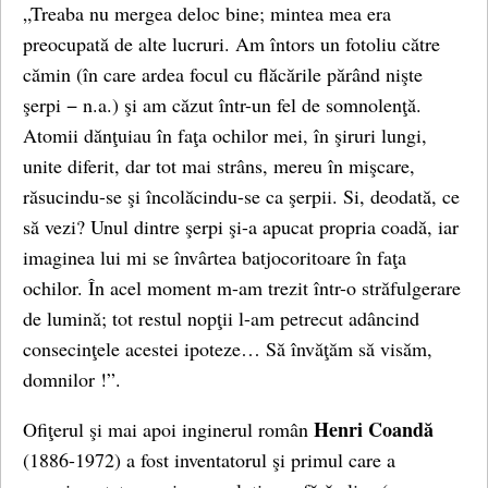
„Treaba nu mergea deloc bine; mintea mea era
preocupată de alte lucruri. Am întors un fotoliu către
cămin (în care ardea focul cu flăcările părând nişte
şerpi − n.a.) şi am căzut într-un fel de somnolenţă.
Atomii dănţuiau în faţa ochilor mei, în şiruri lungi,
unite diferit, dar tot mai strâns, mereu în mişcare,
răsucindu-se şi încolăcindu-se ca şerpii. Si, deodată, ce
să vezi? Unul dintre şerpi şi-a apucat propria coadă, iar
imaginea lui mi se învârtea batjocoritoare în faţa
ochilor. În acel moment m-am trezit într-o străfulgerare
de lumină; tot restul nopţii l-am petrecut adâncind
consecinţele acestei ipoteze… Să învăţăm să visăm,
domnilor !”.
Henri Coandă
Ofiţerul şi mai apoi inginerul român
(1886-1972) a fost inventatorul şi primul care a