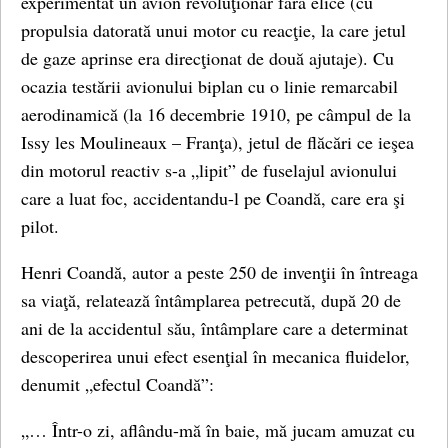
experimentat un avion revoluţionar fără elice (cu
propulsia datorată unui motor cu reacţie, la care jetul
de gaze aprinse era direcţionat de două ajutaje). Cu
ocazia testării avionului biplan cu o linie remarcabil
aerodinamică (la 16 decembrie 1910, pe câmpul de la
Issy les Moulineaux – Franţa), jetul de flăcări ce ieşea
din motorul reactiv s-a „lipit” de fuselajul avionului
care a luat foc, accidentandu-l pe Coandă, care era şi
pilot.
Henri Coandă, autor a peste 250 de invenţii în întreaga
sa viaţă, relatează întâmplarea petrecută, după 20 de
ani de la accidentul său, întâmplare care a determinat
descoperirea unui efect esenţial în mecanica fluidelor,
denumit „efectul Coandă”:
„… Într-o zi, aflându-mă în baie, mă jucam amuzat cu