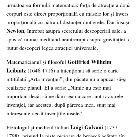
următoarea formulă matematică: forţa de atracţie a două
corpuri este direct proporţională cu masele lor şi invers
proporţională cu pătratul distanţei dintre ele. Dar însuşi
Newton
, întrebat asupra secretului descoperirii sale, a
spus că numai meditand neîntrerupt asupra gravitaţiei, a
putut descoperi legea atracţiei universale.
Gottfried Wilhelm
Matematicianul şi filosoful
Leibnitz
(1646-1716) a intenţionat să scrie o carte
intitulată „Arta invenţiei”; din păcate nu a apucat să-şi
realizeze planul. El a scris: „Nimic nu este mai
important decât să ne dăm seama care sunt izvoarele
invenţiei, iar acestea, după părerea mea, sunt mai
interesante decât invenţiile însele”.
Luigi Galvani
Fiziologul şi medicul italian
(1737-
1798), privind la nişte picioare de broască agăţate (în