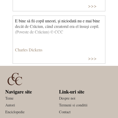
>>>
E bine să fii copil uneori, şi niciodată nu e mai bine
decât de Crăciun, când creatorul era el însuşi copil.
(Poveste de Crăciun) © CCC
Charles Dickens
>>>
Navigare site
Link-uri site
Teme
Despre noi
Autori
Termeni si conditii
Enciclopedie
Contact