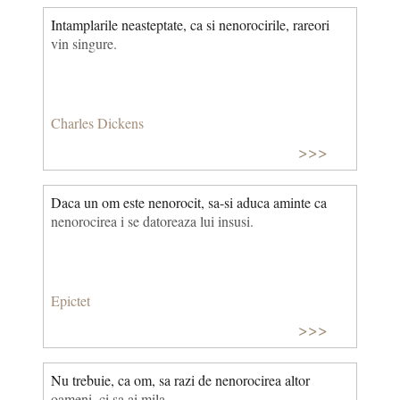
Intamplarile neasteptate, ca si nenorocirile, rareori
vin singure.
Charles Dickens
>>>
Daca un om este nenorocit, sa-si aduca aminte ca
neno­rocirea i se datoreaza lui insusi.
Epictet
>>>
Nu trebuie, ca om, sa razi de nenorocirea altor
oameni, ci sa ai mila.