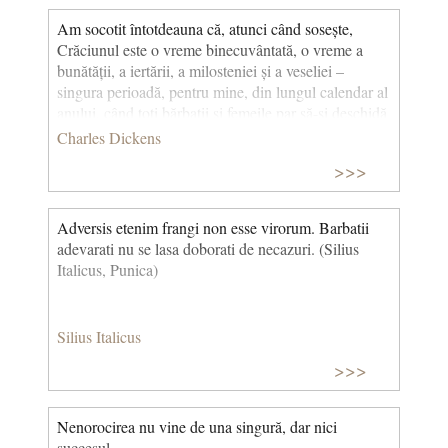
Am socotit întotdeauna că, atunci când sosește,
Crăciunul este o vreme binecuvântată, o vreme a
bunătății, a iertării, a milosteniei și a veseliei –
singura perioadă, pentru mine, din lungul calendar al
anului, când toți bărbații și femeile par să-și deschidă
la unison inimile ferecate și să-i considere pe cei mai
Charles Dickens
puțin norocoși decât ei adevărați tovarăși de drum pe
>>>
calea ce ne duce pe toți către același loc, iar nu o rasă
osebită de ființe pășind pe alte cărări. Deși Crăciunul
nu mi-a adus vreodată vreun grăunte de aur sau de
Adversis etenim frangi non esse virorum. Barbatii
argint în buzunare, sunt convins că mi-a făcut totuși
adevarati nu se lasa doborati de necazuri. (Silius
mult bine și că îmi va face mereu. Și atunci spun:
Italicus, Punica)
Binecuvântat fie Crăciunul! (Poveste de Crăciun)
Silius Italicus
>>>
Nenorocirea nu vine de una singură, dar nici
succesul.