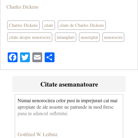
Charles Dickens
Charles Dickens
citate
citate de Charles Dickens
citate despre nenorocire
intamplari
neasteptat
nenorocire
Facebook
Twitter
Email
Share
Citate asemanatoare
Numai nenorocirea celor pusi in imprejurari cat mai
apropiate de ale noastre ne patrunde in mod firesc
pana in adancul sufletului.
Gottfried W. Leibniz