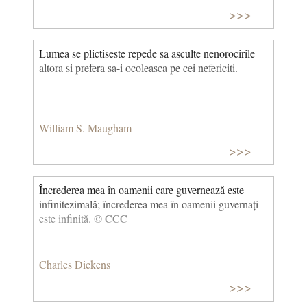
>>>
Lumea se plictiseste repede sa asculte nenorocirile
altora si prefera sa-i ocoleasca pe cei nefericiti.
William S. Maugham
>>>
Încrederea mea în oamenii care guvernează este
infinitezimală; încrederea mea în oamenii guvernați
este infinită. © CCC
Charles Dickens
>>>