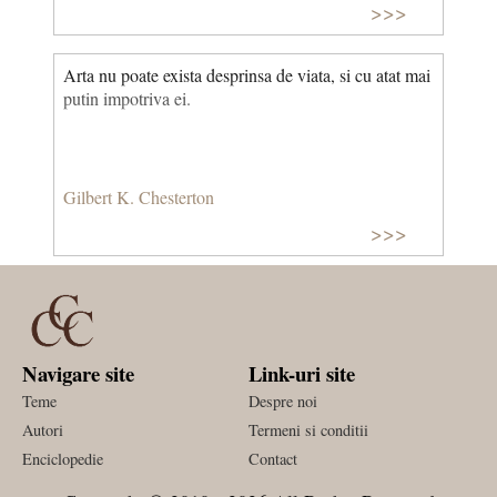
>>>
Arta nu poate exista desprinsa de viata, si cu atat mai
putin impotriva ei.
Gilbert K. Chesterton
>>>
Navigare site
Link-uri site
Teme
Despre noi
Autori
Termeni si conditii
Enciclopedie
Contact