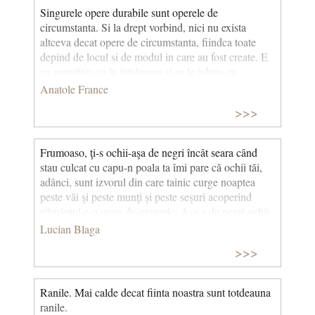
Singurele opere durabile sunt operele de
circumstanta. Si la drept vorbind, nici nu exista
altceva decat opere de circumstanta, fiindca toate
depind de locul si de modul in care au fost create. E
cu neputinta sa le intelegem si sa le iubim cu
dragoste inteligenta daca nu cunoastem timpul, locul
Anatole France
si circumstantele originii lor.
>>>
Frumoaso, ţi-s ochii-aşa de negri încât seara când
stau culcat cu capu-n poala ta îmi pare că ochii tăi,
adânci, sunt izvorul din care tainic curge noaptea
peste văi şi peste munţi şi peste seşuri acoperind
pământul c-o mare de-ntuneric. Aşa-s de negri ochii
tăi, lumina mea. (Izvorul Nopții)
Lucian Blaga
>>>
Ranile. Mai calde decat fiinta noastra sunt totdeauna
ranile.