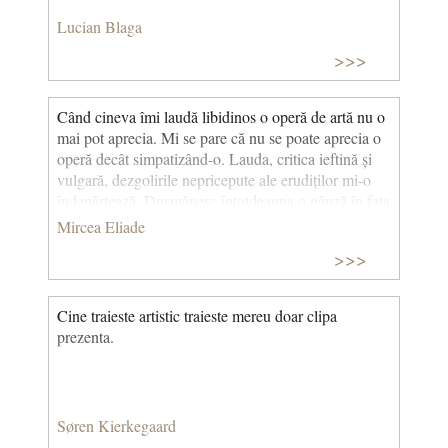
Lucian Blaga
>>>
Când cineva îmi laudă libidinos o operă de artă nu o
mai pot aprecia. Mi se pare că nu se poate aprecia o
operă decât simpatizând-o. Lauda, critica ieftină și
vulgară, dezgolirile nepricepute ale erudiților mi-o
îndepărtează. Dușmănesc întotdeauna o pânză în fața
căreia au exclamat alături de mine douăzeci de
Mircea Eliade
vizitatori: - Admirabil… Formidabil… Sublim!... Au
>>>
mânjit-o. Comentariile și aprecierile m-au silit să
reacționez involuntar. Încerc să nu mă arăt emoționat.
Ceea ce dovedește pentru ceilalți că n-am gust
Cine traieste artistic traieste mereu doar clipa
artistic. În muzee, cu grupul, nu găsesc reculegerea
prezenta.
necesară inițierii. Ci numai o dezgustătoare
vulgaritate. Un simptom al democratizării. (Itinerar
italian)
Søren Kierkegaard