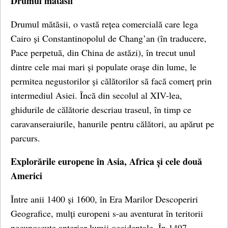
Drumul mătăsii
Drumul mătăsii, o vastă rețea comercială care lega
Cairo și Constantinopolul de Chang’an (în traducere,
Pace perpetuă, din China de astăzi), în trecut unul
dintre cele mai mari și populate orașe din lume, le
permitea negustorilor și călătorilor să facă comerț prin
intermediul Asiei. Încă din secolul al XIV-lea,
ghidurile de călătorie descriau traseul, în timp ce
caravanseraiurile, hanurile pentru călători, au apărut pe
parcurs.
Explorările europene în Asia, Africa și cele două
Americi
Între anii 1400 și 1600, în Era Marilor Descoperiri
Geografice, mulți europeni s-au aventurat în teritorii
necunoscute anterior lumii occidentale. În 1497,