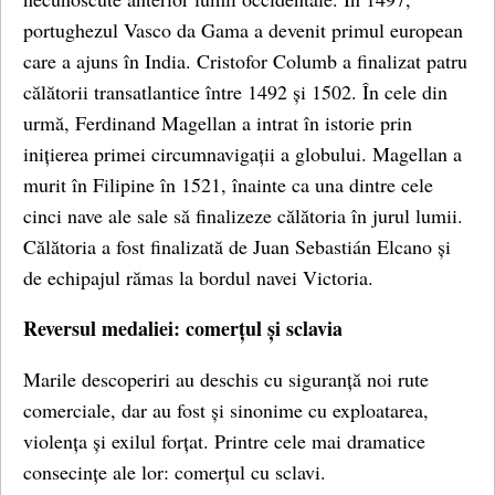
portughezul Vasco da Gama a devenit primul european
care a ajuns în India. Cristofor Columb a finalizat patru
călătorii transatlantice între 1492 și 1502. În cele din
urmă, Ferdinand Magellan a intrat în istorie prin
inițierea primei circumnavigații a globului. Magellan a
murit în Filipine în 1521, înainte ca una dintre cele
cinci nave ale sale să finalizeze călătoria în jurul lumii.
Călătoria a fost finalizată de Juan Sebastián Elcano și
de echipajul rămas la bordul navei Victoria.
Reversul medaliei: comerțul și sclavia
Marile descoperiri au deschis cu siguranță noi rute
comerciale, dar au fost și sinonime cu exploatarea,
violența și exilul forțat. Printre cele mai dramatice
consecințe ale lor: comerțul cu sclavi.