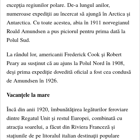
excepția regiunilor polare. De-a lungul anilor,
numeroase expediții au încercat să ajungă în Arctica și
Antarctica. Cu toate acestea, abia în 1911 norvegianul
Roald Amundsen a pus piciorul pentru prima dată la
Polul Sud.
La rândul lor, americanii Frederick Cook și Robert
Peary au susținut că au ajuns la Polul Nord în 1908,
deși prima expediție dovedită oficial a fost cea condusă
de Amundsen în 1926.
Vacanțele la mare
Încă din anii 1920, îmbunătățirea legăturilor feroviare
dintre Regatul Unit și restul Europei, combinată cu
atracția soarelui, a făcut din Riviera Franceză și
stațiunile de pe litoralul italian destinații populare