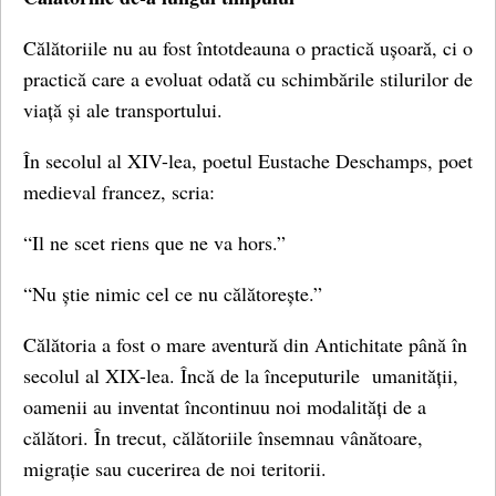
Călătoriile nu au fost întotdeauna o practică ușoară, ci o
practică care a evoluat odată cu schimbările stilurilor de
viață și ale transportului.
În secolul al XIV-lea, poetul Eustache Deschamps, poet
medieval francez, scria:
“Il ne scet riens que ne va hors.”
“Nu știe nimic cel ce nu călătorește.”
Călătoria a fost o mare aventură din Antichitate până în
secolul al XIX-lea. Încă de la începuturile umanității,
oamenii au inventat încontinuu noi modalități de a
călători. În trecut, călătoriile însemnau vânătoare,
migrație sau cucerirea de noi teritorii.