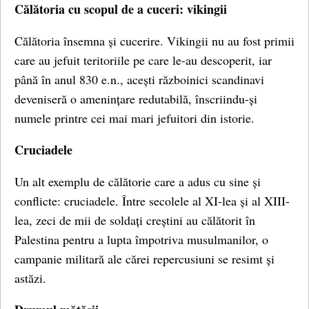
Călătoria cu scopul de a cuceri: vikingii
Călătoria însemna și cucerire. Vikingii nu au fost primii
care au jefuit teritoriile pe care le-au descoperit, iar
până în anul 830 e.n., acești războinici scandinavi
deveniseră o amenințare redutabilă, înscriindu-și
numele printre cei mai mari jefuitori din istorie.
Cruciadele
Un alt exemplu de călătorie care a adus cu sine și
conflicte: cruciadele. Între secolele al XI-lea și al XIII-
lea, zeci de mii de soldați creștini au călătorit în
Palestina pentru a lupta împotriva musulmanilor, o
campanie militară ale cărei repercusiuni se resimt și
astăzi.