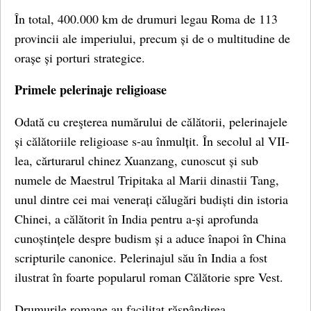
În total, 400.000 km de drumuri legau Roma de 113
provincii ale imperiului, precum și de o multitudine de
orașe și porturi strategice.
Primele pelerinaje religioase
Odată cu creşterea numărului de călătorii, pelerinajele
și călătoriile religioase s-au înmulțit. În secolul al VII-
lea, cărturarul chinez Xuanzang, cunoscut și sub
numele de Maestrul Tripitaka al Marii dinastii Tang,
unul dintre cei mai venerați călugări budiști din istoria
Chinei, a călătorit în India pentru a-și aprofunda
cunoștințele despre budism și a aduce înapoi în China
scripturile canonice. Pelerinajul său în India a fost
ilustrat în foarte popularul roman Călătorie spre Vest.
Drumurile romane au facilitat răspândirea