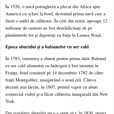
În 1526, o navă portugheză a plecat din Africa spre
America cu sclavi la bord, devenind prima navă care a
făcut o astfel de călătorie. În cele din urmă, aproape 12
milioane de oameni au fost dezrădăcinați de pe
pământurile lor și deportați cu forța în Lumea Nouă.
Epoca aburului și a baloanelor cu aer cald
În 1783, omenirea a zburat pentru prima dată. Balonul
cu aer cald alimentat cu hidrogen a fost inventat în
Franța, fiind construit pe 14 decembrie 1782 de către
frații Montgolfier, inaugurând o nouă eră. Câteva
decenii mai târziu, în 1807, primul vapor cu aburi
comercial viabil și-a făcut călătoria inaugurală din New
York.
Dar revoluția aburului nu s-a oprit aici: în 1830, prima