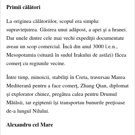
Primii călători
La originea călătoriilor, scopul era simplu:
supraviețuirea. Găsirea unui adăpost, a apei și a hranei.
Dar unele dintre cele mai vechi expediții documentate
aveau un scop comercial. Încă din anul 3000 î.e.n.,
Mesopotamia (situată în sudul Irakului de astăzi) făcea
comerț cu regiunile vecine.
Între timp, minoicii, stabiliți în Creta, traversau Marea
Mediterană pentru a face comerț, Zhang Qian, diplomat
și explorator chinez, pregătea calea pentru Drumul
Mătăsii, iar egiptenii își transportau bunurile prețioase
de-a lungul Nilului.
Alexandru cel Mare