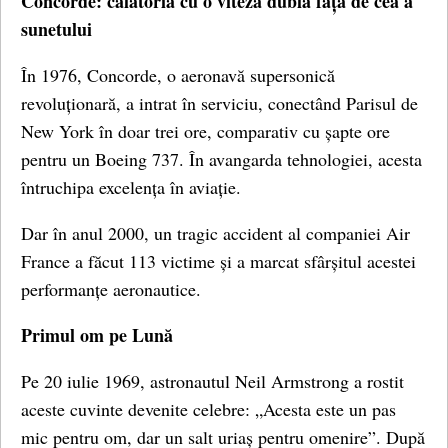
Concorde: călătoria cu o viteză dublă față de cea a
sunetului
În 1976, Concorde, o aeronavă supersonică
revoluționară, a intrat în serviciu, conectând Parisul de
New York în doar trei ore, comparativ cu șapte ore
pentru un Boeing 737. În avangarda tehnologiei, acesta
întruchipa excelența în aviație.
Dar în anul 2000, un tragic accident al companiei Air
France a făcut 113 victime și a marcat sfârșitul acestei
performanțe aeronautice.
Primul om pe Lună
Pe 20 iulie 1969, astronautul Neil Armstrong a rostit
aceste cuvinte devenite celebre: „Acesta este un pas
mic pentru om, dar un salt uriaș pentru omenire”. După