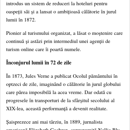
introdus un sistem de reduceri la hoteluri pentru
oaspeții săi și a lansat o ambițioasă călătorie în jurul
lumii în 1872.
Pionier al turismului organizat, a lăsat o moștenire care
continuă și astăzi prin intermediul unei agenții de
turism online care îi poartă numele.
Înconjurul lumii în 72 de zile
În 1873, Jules Verne a publicat Ocolul pământului în
optzeci de zile, imaginând o călătorie în jurul globului
care părea imposibilă la acea vreme. Dar odată cu
progresele în transporturi de la sfârșitul secolului al
XIX-lea, această performanță a devenit realitate.
Șaisprezece ani mai târziu, în 1889, jurnalista
americană Elizabeth Cochran, supranumită Nellie Bly,