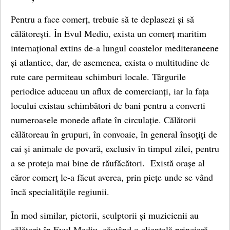
Pentru a face comerț, trebuie să te deplasezi și să
călătorești. În Evul Mediu, exista un comerț maritim
internațional extins de-a lungul coastelor mediteraneene
și atlantice, dar, de asemenea, exista o multitudine de
rute care permiteau schimburi locale. Târgurile
periodice aduceau un aflux de comercianți, iar la fața
locului existau schimbători de bani pentru a converti
numeroasele monede aflate în circulație. Călătorii
călătoreau în grupuri, în convoaie, în general însoțiți de
cai și animale de povară, exclusiv în timpul zilei, pentru
a se proteja mai bine de răufăcători. Există orașe al
căror comerț le-a făcut averea, prin piețe unde se vând
încă specialitățile regiunii.
În mod similar, pictorii, sculptorii și muzicienii au
călătorit în Evul Mediu, căutând o clientelă princiară