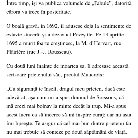
Între timp, își va publica volumele de „Fabule”, datorită
cărora va trece în posteritate.
O boală gravă, în 1692, îl adusese deja la sentimente de
evlavie sinceră: și-a dezavuat Poveștile. Pe 13 aprilie
1695 a murit foarte creştinesc, la M. d’Hervart, rue
Plâtrière (rue J.-J. Rousseau).
Cu două luni înainte de moartea sa, îi adresase această
scrisoare prietenului său, preotul Maucroix:
„Cu siguranță te înșeli, dragul meu prieten, dacă este
adevărat, așa cum mi-a spus domnul de Soissons, că
mă crezi mai bolnav la minte decât la trup. Mi-a spus
acest lucru ca să încerce să-mi inspire curaj; dar nu asta
îmi lipsește. Te asigur că cel mai bun dintre prietenii tăi
nu mai trebuie să conteze pe două săptămâni de viață.