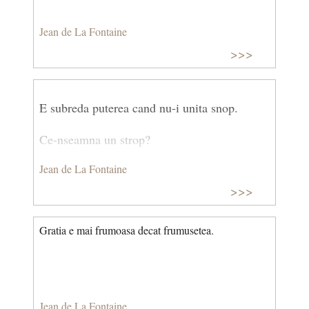
Jean de La Fontaine
>>>
E subreda puterea cand nu-i unita snop.
Ce-nseamna un strop?
Jean de La Fontaine
nimica!
>>>
Dar un noian, potop!
Gratia e mai frumoasa decat frumusetea.
Jean de La Fontaine