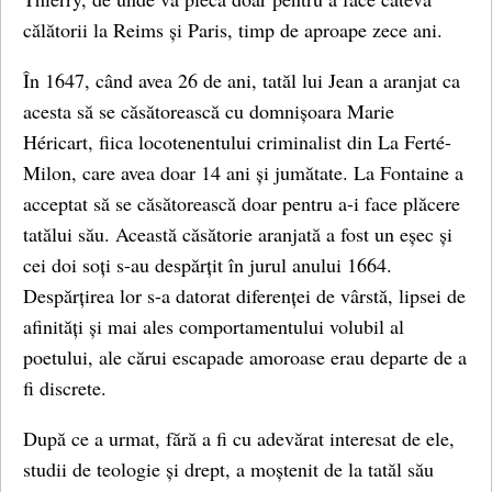
călătorii la Reims și Paris, timp de aproape zece ani.
În 1647, când avea 26 de ani, tatăl lui Jean a aranjat ca
acesta să se căsătorească cu domnișoara Marie
Héricart, fiica locotenentului criminalist din La Ferté-
Milon, care avea doar 14 ani și jumătate. La Fontaine a
acceptat să se căsătorească doar pentru a-i face plăcere
tatălui său. Această căsătorie aranjată a fost un eșec și
cei doi soți s-au despărțit în jurul anului 1664.
Despărțirea lor s-a datorat diferenței de vârstă, lipsei de
afinități și mai ales comportamentului volubil al
poetului, ale cărui escapade amoroase erau departe de a
fi discrete.
După ce a urmat, fără a fi cu adevărat interesat de ele,
studii de teologie și drept, a moștenit de la tatăl său