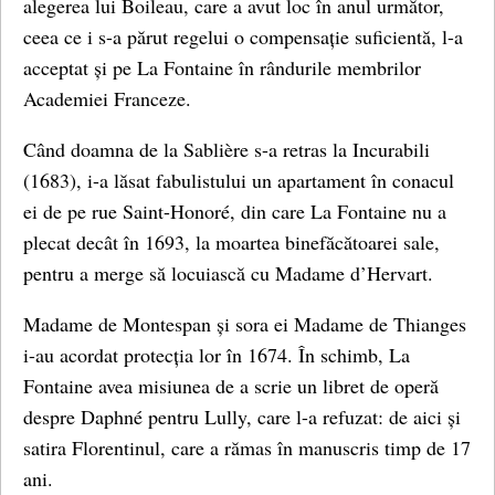
alegerea lui Boileau, care a avut loc în anul următor,
ceea ce i s-a părut regelui o compensație suficientă, l-a
acceptat și pe La Fontaine în rândurile membrilor
Academiei Franceze.
Când doamna de la Sablière s-a retras la Incurabili
(1683), i-a lăsat fabulistului un apartament în conacul
ei de pe rue Saint-Honoré, din care La Fontaine nu a
plecat decât în ​​1693, la moartea binefăcătoarei sale,
pentru a merge să locuiască cu Madame d’Hervart.
Madame de Montespan și sora ei Madame de Thianges
i-au acordat protecția lor în 1674. În schimb, La
Fontaine avea misiunea de a scrie un libret de operă
despre Daphné pentru Lully, care l-a refuzat: de aici și
satira Florentinul, care a rămas în manuscris timp de 17
ani.