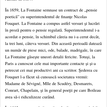
În 1659, La Fontaine semnase un contract de „pensie
poetică” cu superintendentul de finanțe Nicolas
Fouquet. La Fontaine a compus astfel versuri și lucrări
în proză pentru o pensie regulată. Superintendentul i-a
acordat o pensie, în schimbul căreia nu i-a cerut decât,
la trei luni, câteva versuri. Din această perioadă datează
un număr de piese mici, ode, balade, madrigale, în care
La Fontaine găsește uneori detalii fericite. Totuși, la
Paris a cunoscut cele mai importante contacte și și-a
petrecut cei mai productivi ani ca scriitor. Şederea cu
Fouquet l-a făcut să cunoască societatea vremii:
Madame de Sévigné, Mlle de Scudéry, Desmarets,
Conrart, Chapelain, şi în general poeţii pe care Boileau
avea să-i ridiculizeze curând.