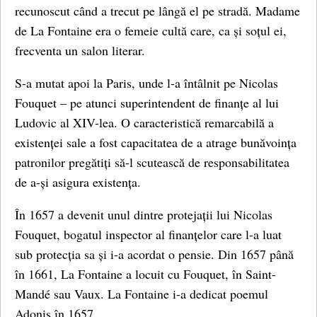
recunoscut când a trecut pe lângă el pe stradă. Madame
de La Fontaine era o femeie cultă care, ca și soțul ei,
frecventa un salon literar.
S-a mutat apoi la Paris, unde l-a întâlnit pe Nicolas
Fouquet – pe atunci superintendent de finanțe al lui
Ludovic al XIV-lea. O caracteristică remarcabilă a
existenței sale a fost capacitatea de a atrage bunăvoința
patronilor pregătiți să-l scutească de responsabilitatea
de a-și asigura existența.
În 1657 a devenit unul dintre protejații lui Nicolas
Fouquet, bogatul inspector al finanțelor care l-a luat
sub protecția sa și i-a acordat o pensie. Din 1657 până
în 1661, La Fontaine a locuit cu Fouquet, în Saint-
Mandé sau Vaux. La Fontaine i-a dedicat poemul
Adonis în 1657.