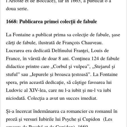
l’Arioste et de Boccace), iar în 1665, a publicat o a
doua serie.
1668: Publicarea primei colecții de fabule
La Fontaine a publicat prima sa colecție de fabule, șase
cărți de fabule, ilustrată de François Chauveau.
Lucrarea era dedicată Delfinului Franței, Louis de
France, în vârstă de doar 8 ani. Conținea 124 de fabule
didactice printre care „Corbul și vulpea”, „Stejarul și
stuful” sau „Iepurele și broasca țestoasă”. La Fontaine
spera, prin această dedicație, să câștige favoarea lui
Ludovic al XIV-lea, care nu l-a iubit și nu-l va iubi
niciodată. Colecția a avut un succes imediat.
Și-a încercat îndemânarea ca romancier cu romanul în
proză și versuri Iubirile lui Psyche și Cupidon (Les
amours de Psyché et de Cupidon), 1669.