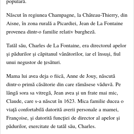
populară.
Născut în regiunea Champagne, la Château-Thierry, din
Aisne, în zona rurală a Picardiei, Jean de La Fontaine
provenea dintr-o familie relativ burgheză.
Tatăl său, Charles de La Fontaine, era directorul apelor
și pădurilor și căpitanul vânătorilor, iar el însuși, fiul
unui negustor de țesături.
Mama lui avea deja o fiică, Anne de Jouy, născută
dintr-o primă căsătorie din care rămăsese văduvă. Pe
lângă sora sa vitregă, Jean avea și un frate mai mic,
Claude, care s-a născut în 1623. Mica familie ducea o
viață confortabilă datorită averii personale a mamei,
Françoise, și datorită funcției de director al apelor și
pădurilor, exercitate de tatăl său, Charles.