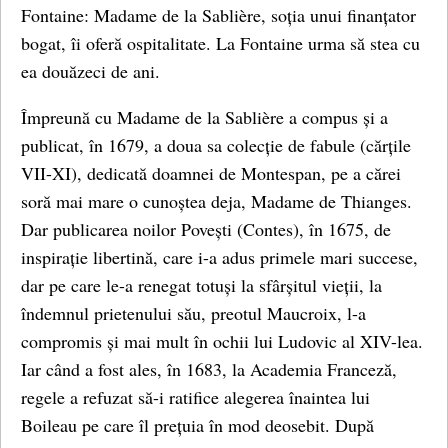
Fontaine: Madame de la Sablière, soția unui finanțator
bogat, îi oferă ospitalitate. La Fontaine urma să stea cu
ea douăzeci de ani.
Împreună cu Madame de la Sablière a compus și a
publicat, în 1679, a doua sa colecție de fabule (cărțile
VII-XI), dedicată doamnei de Montespan, pe a cărei
soră mai mare o cunoștea deja, Madame de Thianges.
Dar publicarea noilor Povești (Contes), în 1675, de
inspirație libertină, care i-a adus primele mari succese,
dar pe care le-a renegat totuși la sfârșitul vieții, la
îndemnul prietenului său, preotul Maucroix, l-a
compromis și mai mult în ochii lui Ludovic al XIV-lea.
Iar când a fost ales, în 1683, la Academia Franceză,
regele a refuzat să-i ratifice alegerea înaintea lui
Boileau pe care îl prețuia în mod deosebit. După