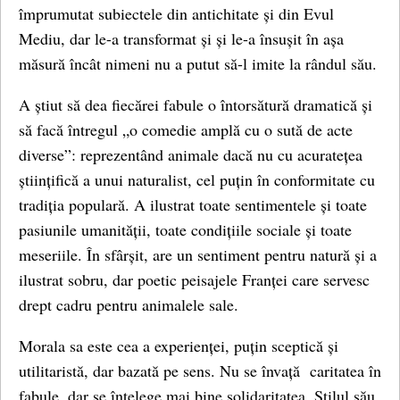
împrumutat subiectele din antichitate și din Evul
Mediu, dar le-a transformat și și le-a însușit în așa
măsură încât nimeni nu a putut să-l imite la rândul său.
A știut să dea fiecărei fabule o întorsătură dramatică și
să facă întregul „o comedie amplă cu o sută de acte
diverse”: reprezentând animale dacă nu cu acuratețea
științifică a unui naturalist, cel puțin în conformitate cu
tradiția populară. A ilustrat toate sentimentele și toate
pasiunile umanității, toate condițiile sociale și toate
meseriile. În sfârșit, are un sentiment pentru natură și a
ilustrat sobru, dar poetic peisajele Franței care servesc
drept cadru pentru animalele sale.
Morala sa este cea a experienței, puțin sceptică și
utilitaristă, dar bazată pe sens. Nu se învață caritatea în
fabule, dar se înțelege mai bine solidaritatea. Stilul său