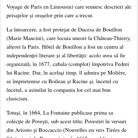
Voyage de Paris en Limousin) care reunesc descrieri ale
peisajelor și orașelor prin care a trecut.
La întoarcere, a fost protejat de Ducesa de Bouillon
(Marie Mancini), care locuia uneori la Château-Thierry,
alteori la Paris. Hôtel de Bouillon a fost un centru al
independenței literare și al libertății: acolo avea să fie
organizată, în 1677, cabala (complot) împotriva Fedrei
lui Racine. Dar, în același timp, îl admira pe Molière,
se împrietenise cu Boileau și Racine și, încetul cu
încetul, a asimilat în compania lor cel mai bun
clasicism.
Totuși, în 1664, La Fontaine publicase prima sa
colecție de Povești, sub acest titlu: Povestiri în versuri
din Ariosto și Boccaccio (Nouvelles en vers Tirées de