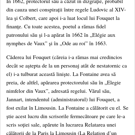
În 1662, protectorul său a căzut în dizgrație, probabil
din cauza unei conspirații între regele Ludovic al XIV-
lea și Colbert, care apoi i-a luat locul lui Fouquet la
finanțe. Cu toate acestea, poetul a rămas fidel
patronului său și l-a apărat în 1662 în „Elégie aux
nymphes de Vaux” și în „Ode au roi” în 1663.
Căderea lui Fouquet (căreia i-a rămas mai credincios
decât se aștepta de la un personaj atât de nestatornic ca
el) i-a tulburat această liniște. La Fontaine avea să
preia, de altfel, apărarea protectorului său în „Elegie
nimfelor din Vaux”, adresată regelui. Vărul său,
Jannart, intendentul (administratorul) lui Fouquet, a
fost exilat în Limousin. La Fontaine a călătorit cu el. Se
știe acest lucru din scrisorile fermecătoare pe care le-a
scris soției sale, apărute în lucrarea Relatarea unei
călătorii de la Paris la Limousin (La Relation d’un