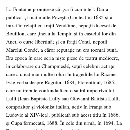
La Fontaine promisese că „va fi cuminte”. Dar a
publicat și mai multe Povești (Contes) în 1685 și a
intrat în relații cu frații Vendôme, nepoții ducesei de
Bouillon, care țineau la Templu și în castelul lor din
Anet, o curte libertină; și cu frații Conti, nepoții
Marelui Condé, a căror reputație nu era tocmai bună.
Era epoca în care scria niște piese de teatru mediocre,
în colaborare cu Champmeslé, soțul celebrei actrițe
care a creat mai multe roluri în tragediile lui Racine.
Este vorba despre Ragotin, 1684, Florentinul, 1685,
care nu trebuie confundată cu o satiră împotriva lui
Lulli (
Jean-Baptiste Lully sau Giovanni Battista Lulli,
compozitor și violonist italian, activ în Franța sub
Ludovic al XIV-lea)
, publicată sub acest titlu în 1686,
și Cupa fermecată, 1688. În cele din urmă, în 1694, La