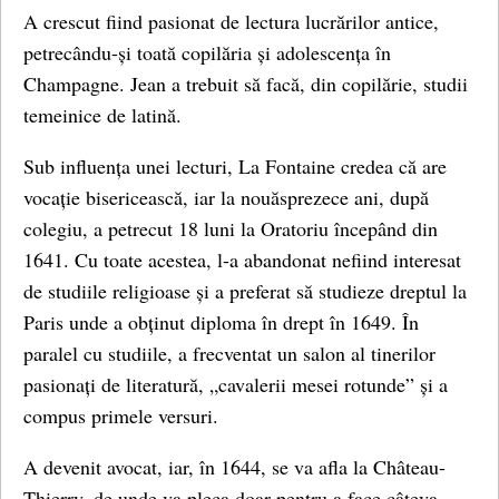
A crescut fiind pasionat de lectura lucrărilor antice,
petrecându-și toată copilăria și adolescența în
Champagne. Jean a trebuit să facă, din copilărie, studii
temeinice de latină.
Sub influența unei lecturi, La Fontaine credea că are
vocație bisericească, iar la nouăsprezece ani, după
colegiu, a petrecut 18 luni la Oratoriu începând din
1641. Cu toate acestea, l-a abandonat nefiind interesat
de studiile religioase și a preferat să studieze dreptul la
Paris unde a obținut diploma în drept în 1649. În
paralel cu studiile, a frecventat un salon al tinerilor
pasionați de literatură, „cavalerii mesei rotunde” și a
compus primele versuri.
A devenit avocat, iar, în 1644, se va afla la Château-
Thierry, de unde va pleca doar pentru a face câteva