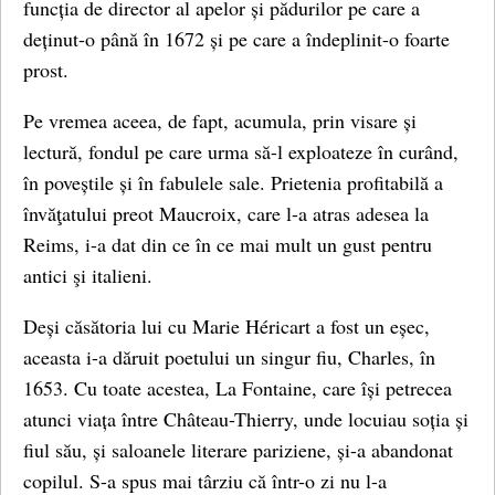
funcția de director al apelor și pădurilor pe care a
deținut-o până în 1672 și pe care a îndeplinit-o foarte
prost.
Pe vremea aceea, de fapt, acumula, prin visare și
lectură, fondul pe care urma să-l exploateze în curând,
în poveștile și în fabulele sale. Prietenia profitabilă a
învăţatului preot Maucroix, care l-a atras adesea la
Reims, i-a dat din ce în ce mai mult un gust pentru
antici şi italieni.
Deși căsătoria lui cu Marie Héricart a fost un eșec,
aceasta i-a dăruit poetului un singur fiu, Charles, în
1653. Cu toate acestea, La Fontaine, care își petrecea
atunci viața între Château-Thierry, unde locuiau soția și
fiul său, și saloanele literare pariziene, și-a abandonat
copilul. S-a spus mai târziu că într-o zi nu l-a