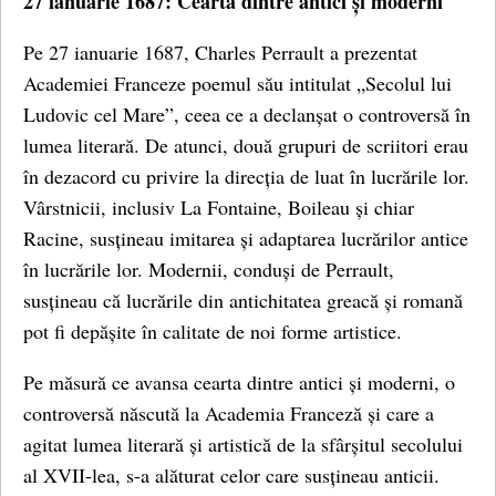
27 ianuarie 1687: Cearta dintre antici și moderni
Pe 27 ianuarie 1687, Charles Perrault a prezentat
Academiei Franceze poemul său intitulat „Secolul lui
Ludovic cel Mare”, ceea ce a declanșat o controversă în
lumea literară. De atunci, două grupuri de scriitori erau
în dezacord cu privire la direcția de luat în lucrările lor.
Vârstnicii, inclusiv La Fontaine, Boileau și chiar
Racine, susțineau imitarea și adaptarea lucrărilor antice
în lucrările lor. Modernii, conduși de Perrault,
susțineau că lucrările din antichitatea greacă și romană
pot fi depășite în calitate de noi forme artistice.
Pe măsură ce avansa cearta dintre antici și moderni, o
controversă născută la Academia Franceză și care a
agitat lumea literară și artistică de la sfârșitul secolului
al XVII-lea, s-a alăturat celor care susțineau anticii.