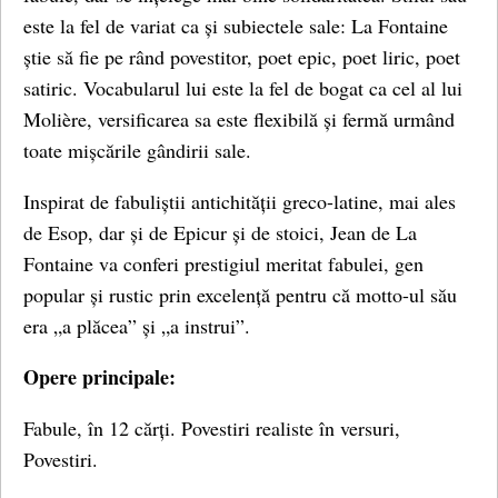
este la fel de variat ca și subiectele sale: La Fontaine
știe să fie pe rând povestitor, poet epic, poet liric, poet
satiric. Vocabularul lui este la fel de bogat ca cel al lui
Molière, versificarea sa este flexibilă și fermă urmând
toate mișcările gândirii sale.
Inspirat de fabuliștii antichității greco-latine, mai ales
de Esop, dar și de Epicur și de stoici, Jean de La
Fontaine va conferi prestigiul meritat fabulei, gen
popular și rustic prin excelență pentru că motto-ul său
era „a plăcea” și „a instrui”.
Opere principale:
Fabule, în 12 cărți. Povestiri realiste în versuri,
Povestiri.