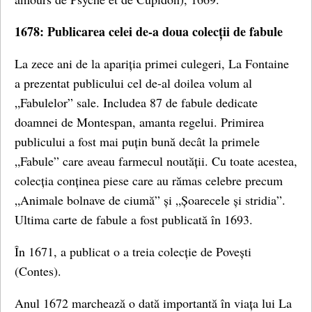
1678: Publicarea celei de-a doua colecții de fabule
La zece ani de la apariția primei culegeri, La Fontaine
a prezentat publicului cel de-al doilea volum al
„Fabulelor” sale. Includea 87 de fabule dedicate
doamnei de Montespan, amanta regelui. Primirea
publicului a fost mai puțin bună decât la primele
„Fabule” care aveau farmecul noutății. Cu toate acestea,
colecția conținea piese care au rămas celebre precum
„Animale bolnave de ciumă” și „Șoarecele și stridia”.
Ultima carte de fabule a fost publicată în 1693.
În 1671, a publicat o a treia colecție de Povești
(Contes).
Anul 1672 marchează o dată importantă în viața lui La