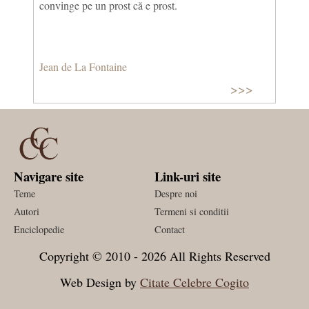
convinge pe un prost că e prost.
Jean de La Fontaine
>>>
Navigare site
Link-uri site
Teme
Despre noi
Autori
Termeni si conditii
Enciclopedie
Contact
Copyright © 2010 - 2026 All Rights Reserved
Web Design by
Citate Celebre Cogito