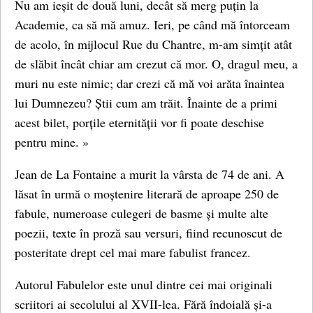
Nu am ieșit de două luni, decât să merg puțin la
Academie, ca să mă amuz. Ieri, pe când mă întorceam
de acolo, în mijlocul Rue du Chantre, m-am simțit atât
de slăbit încât chiar am crezut că mor. O, dragul meu, a
muri nu este nimic; dar crezi că mă voi arăta înaintea
lui Dumnezeu? Știi cum am trăit. Înainte de a primi
acest bilet, porțile eternității vor fi poate deschise
pentru mine. »
Jean de La Fontaine a murit la vârsta de 74 de ani. A
lăsat în urmă o moștenire literară de aproape 250 de
fabule, numeroase culegeri de basme și multe alte
poezii, texte în proză sau versuri, fiind recunoscut de
posteritate drept cel mai mare fabulist francez.
Autorul Fabulelor este unul dintre cei mai originali
scriitori ai secolului al XVII-lea. Fără îndoială și-a