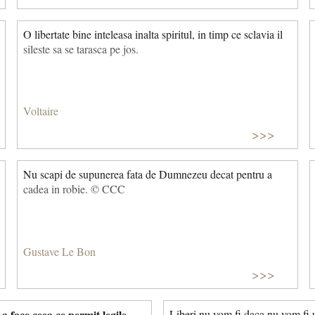
O libertate bine inteleasa inalta spiritul, in timp ce sclavia il
sileste sa se tarasca pe jos.
Voltaire
>>>
Nu scapi de supunerea fata de Dumnezeu decat pentru a
cadea in robie. © CCC
Gustave Le Bon
>>>
a face ceea ce permit legile.
Liberi nu vom fi daca nu vom fi u