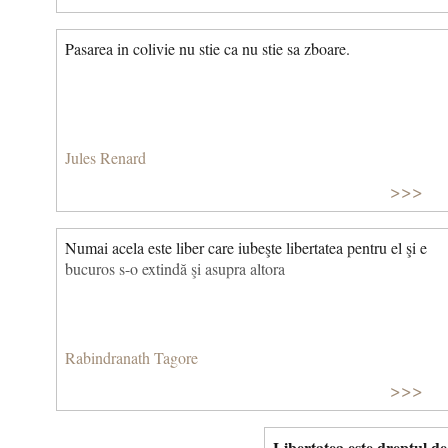
Pasarea in colivie nu stie ca nu stie sa zboare.
Jules Renard
>>>
Numai acela este liber care iubeşte libertatea pentru el şi e
bucuros s-o extindă şi asupra altora
Rabindranath Tagore
>>>
Libertatea este dreptul de 