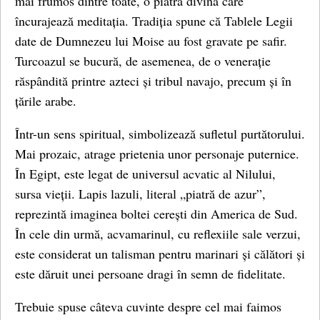
mai frumos dintre toate, o piatră divină care
încurajează meditația. Tradiția spune că Tablele Legii
date de Dumnezeu lui Moise au fost gravate pe safir.
Turcoazul se bucură, de asemenea, de o venerație
răspândită printre azteci și tribul navajo, precum și în
țările arabe.
Într-un sens spiritual, simbolizează sufletul purtătorului.
Mai prozaic, atrage prietenia unor personaje puternice.
În Egipt, este legat de universul acvatic al Nilului,
sursa vieții. Lapis lazuli, literal „piatră de azur”,
reprezintă imaginea boltei cerești din America de Sud.
În cele din urmă, acvamarinul, cu reflexiile sale verzui,
este considerat un talisman pentru marinari și călători și
este dăruit unei persoane dragi în semn de fidelitate.
Trebuie spuse câteva cuvinte despre cel mai faimos