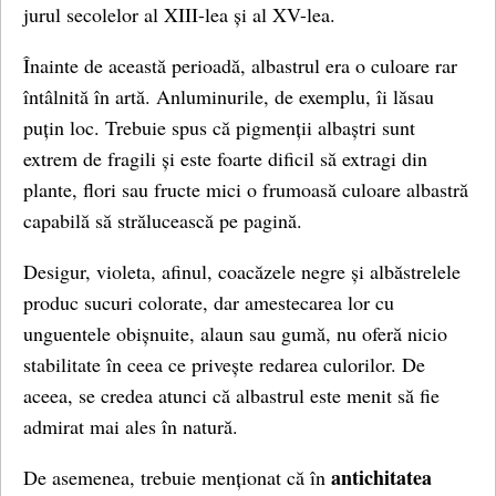
jurul secolelor al XIII-lea și al XV-lea.
Înainte de această perioadă, albastrul era o culoare rar
întâlnită în artă. Anluminurile, de exemplu, îi lăsau
puțin loc. Trebuie spus că pigmenții albaștri sunt
extrem de fragili și este foarte dificil să extragi din
plante, flori sau fructe mici o frumoasă culoare albastră
capabilă să strălucească pe pagină.
Desigur, violeta, afinul, coacăzele negre și albăstrelele
produc sucuri colorate, dar amestecarea lor cu
unguentele obișnuite, alaun sau gumă, nu oferă nicio
stabilitate în ceea ce privește redarea culorilor. De
aceea, se credea atunci că albastrul este menit să fie
admirat mai ales în natură.
antichitatea
De asemenea, trebuie menționat că în