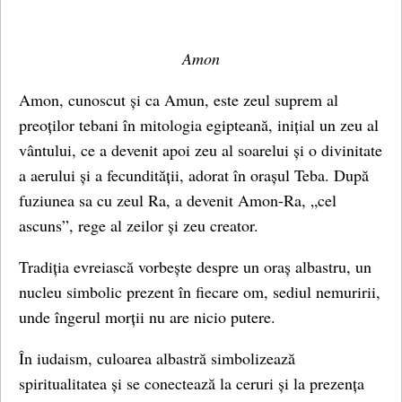
Amon
Amon, cunoscut și ca Amun, este zeul suprem al
preoților tebani în mitologia egipteană, inițial un zeu al
vântului, ce a devenit apoi zeu al soarelui și o divinitate
a aerului și a fecundității, adorat în orașul Teba. După
fuziunea sa cu zeul Ra, a devenit Amon-Ra, „cel
ascuns”, rege al zeilor și zeu creator.
Tradiția evreiască vorbește despre un oraș albastru, un
nucleu simbolic prezent în fiecare om, sediul nemuririi,
unde îngerul morții nu are nicio putere.
În iudaism, culoarea albastră simbolizează
spiritualitatea și se conectează la ceruri și la prezența