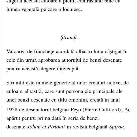
sugerat această culoare a pielii, contrastând bine cu
lumea vegetală pe care o locuiesc.
Ștrumfi
Valoarea de franchețe acordată albastrului a câștigat în
cele din urmă aprobarea autorului de benzi desenate
pentru această alegere înțeleaptă.
Ștrumfii este numele generic al unor creaturi fictive, de
culoare albastră, care sunt personajele principale ale
unei benzi desenate cu titlu omonim, creată în anul
1958 de desenatorul belgian Peyo (Pierre Culliford).
Au
apărut pentru prima dată în seria de benzi
desenate
Johan et Pirlouit
în revista belgiană
Spirou
.