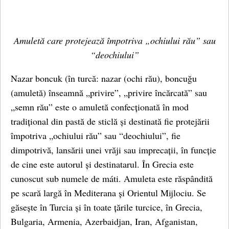
Amuletă care protejează împotriva „ochiului rău” sau
“deochiului”
Nazar boncuk (în turcă: nazar (ochi rău), boncuğu
(amuletă) înseamnă „privire”, „privire încărcată” sau
„semn rău” este o amuletă confecționată în mod
tradițional din pastă de sticlă și destinată fie protejării
împotriva „ochiului rău” sau “deochiului”, fie
dimpotrivă, lansării unei vrăji sau imprecații, în funcție
de cine este autorul și destinatarul. În Grecia este
cunoscut sub numele de máti. Amuleta este răspândită
pe scară largă în Mediterana și Orientul Mijlociu. Se
găsește în Turcia și în toate țările turcice, în Grecia,
Bulgaria, Armenia, Azerbaidjan, Iran, Afganistan,