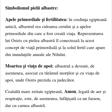
Simbolismul pielii albastre:
Apele primordiale și fertilitatea:
în credința egipteană
antică, albastrul era culoarea cerului și a apelor
primordiale din care a fost creată viața. Reprezentarea
lui Osiris cu pielea albastră îl conectează la acest
concept de viață primordială și la solul fertil care apare
din inundațiile anuale ale Nilului.
Moartea și viața de apoi:
albastrul a devenit, de
asemenea, asociat cu tărâmul morților și cu viața de
apoi, unde Osiris prezida ca judecător.
Amon
Cealaltă mare zeitate egipteană,
, legată de aer și
respirație, este, de asemenea, înfățișată ca un faraon,
dar cu carnea albastră.