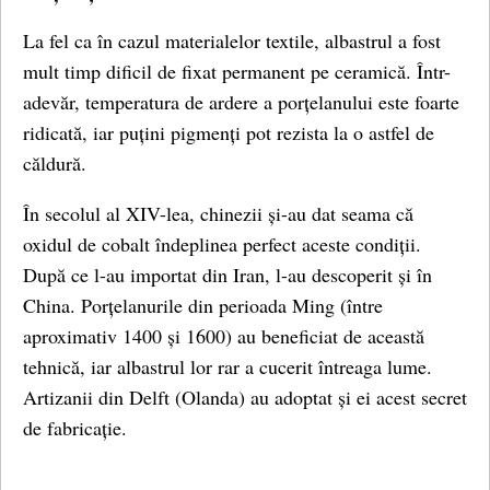
La fel ca în cazul materialelor textile, albastrul a fost
mult timp dificil de fixat permanent pe ceramică. Într-
adevăr, temperatura de ardere a porțelanului este foarte
ridicată, iar puțini pigmenți pot rezista la o astfel de
căldură.
În secolul al XIV-lea, chinezii și-au dat seama că
oxidul de cobalt îndeplinea perfect aceste condiții.
După ce l-au importat din Iran, l-au descoperit și în
China. Porțelanurile din perioada Ming (între
aproximativ 1400 și 1600) au beneficiat de această
tehnică, iar albastrul lor rar a cucerit întreaga lume.
Artizanii din Delft (Olanda) au adoptat și ei acest secret
de fabricație.