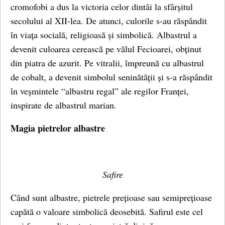
cromofobi a dus la victoria celor dintâi la sfârșitul
secolului al XII-lea. De atunci, culorile s-au răspândit
în viața socială, religioasă și simbolică. Albastrul a
devenit culoarea cerească pe vălul Fecioarei, obținut
din piatra de azurit. Pe vitralii, împreună cu albastrul
de cobalt, a devenit simbolul seninătății și s-a răspândit
în veșmintele “albastru regal” ale regilor Franței,
inspirate de albastrul marian.
Magia pietrelor albastre
Safire
Când sunt albastre, pietrele prețioase sau semiprețioase
capătă o valoare simbolică deosebită. Safirul este cel