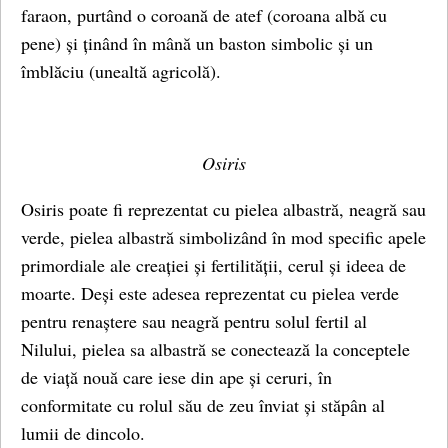
faraon, purtând o coroană de atef (coroana albă cu
pene) și ținând în mână un baston simbolic și un
îmblăciu (unealtă agricolă).
Osiris
Osiris poate fi reprezentat cu pielea albastră, neagră sau
verde, pielea albastră simbolizând în mod specific apele
primordiale ale creației și fertilității, cerul și ideea de
moarte. Deși este adesea reprezentat cu pielea verde
pentru renaștere sau neagră pentru solul fertil al
Nilului, pielea sa albastră se conectează la conceptele
de viață nouă care iese din ape și ceruri, în
conformitate cu rolul său de zeu înviat și stăpân al
lumii de dincolo.