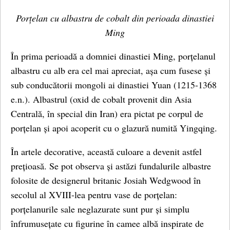
Porțelan cu albastru de cobalt din perioada dinastiei
Ming
În prima perioadă a domniei dinastiei Ming, porțelanul
albastru cu alb era cel mai apreciat, așa cum fusese și
sub conducătorii mongoli ai dinastiei Yuan (1215-1368
e.n.). Albastrul (oxid de cobalt provenit din Asia
Centrală, în special din Iran) era pictat pe corpul de
porțelan și apoi acoperit cu o glazură numită Yingqing.
În artele decorative, această culoare a devenit astfel
prețioasă. Se pot observa și astăzi fundalurile albastre
folosite de designerul britanic Josiah Wedgwood în
secolul al XVIII-lea pentru vase de porțelan:
porțelanurile sale neglazurate sunt pur și simplu
înfrumusețate cu figurine în camee albă inspirate de