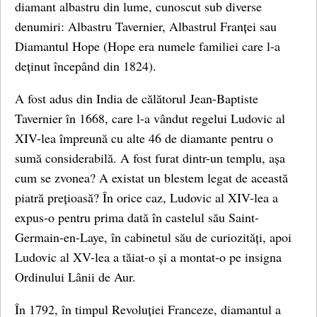
diamant albastru din lume, cunoscut sub diverse
denumiri: Albastru Tavernier, Albastrul Franței sau
Diamantul Hope (Hope era numele familiei care l-a
deținut începând din 1824).
A fost adus din India de călătorul Jean-Baptiste
Tavernier în 1668, care l-a vândut regelui Ludovic al
XIV-lea împreună cu alte 46 de diamante pentru o
sumă considerabilă. A fost furat dintr-un templu, așa
cum se zvonea? A existat un blestem legat de această
piatră prețioasă? În orice caz, Ludovic al XIV-lea a
expus-o pentru prima dată în castelul său Saint-
Germain-en-Laye, în cabinetul său de curiozități, apoi
Ludovic al XV-lea a tăiat-o și a montat-o ​​pe insigna
Ordinului Lânii de Aur.
În 1792, în timpul Revoluției Franceze, diamantul a