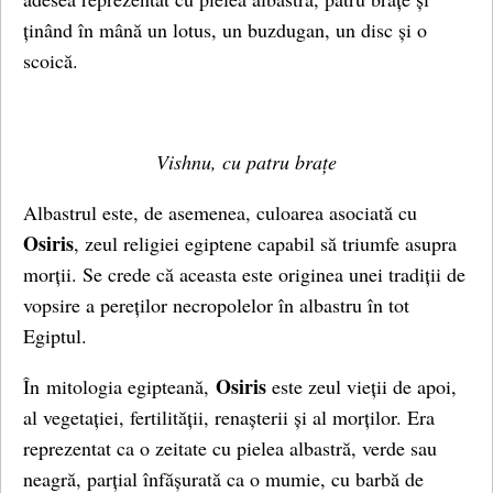
ținând în mână un lotus, un buzdugan, un disc și o
scoică.
Vishnu, cu patru brațe
Albastrul este, de asemenea, culoarea asociată cu
Osiris
, zeul religiei egiptene capabil să triumfe asupra
morții. Se crede că aceasta este originea unei tradiții de
vopsire a pereților necropolelor în albastru în tot
Egiptul.
Osiris
În mitologia egipteană,
este zeul vieții de apoi,
al vegetației, fertilității, renașterii și al morților. Era
reprezentat ca o zeitate cu pielea albastră, verde sau
neagră, parțial înfășurată ca o mumie, cu barbă de