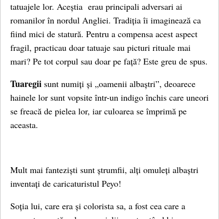
tatuajele lor. Aceștia erau principali adversari ai
romanilor în nordul Angliei. Tradiția îi imaginează ca
fiind mici de statură. Pentru a compensa acest aspect
fragil, practicau doar tatuaje sau picturi rituale mai
mari? Pe tot corpul sau doar pe față? Este greu de spus.
Tuaregii
sunt numiți și „oamenii albaștri”, deoarece
hainele lor sunt vopsite într-un indigo închis care uneori
se freacă de pielea lor, iar culoarea se împrimă pe
aceasta.
Mult mai fanteziști sunt ștrumfii, alți omuleți albaștri
inventați de caricaturistul Peyo!
Soția lui, care era și colorista sa, a fost cea care a