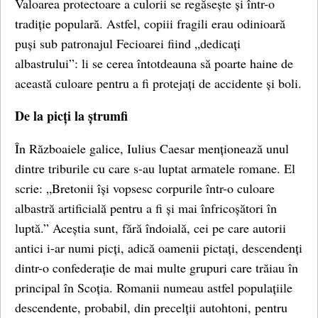
Valoarea protectoare a culorii se regăsește și într-o
tradiție populară. Astfel, copiii fragili erau odinioară
puși sub patronajul Fecioarei fiind „dedicați
albastrului”: li se cerea întotdeauna să poarte haine de
această culoare pentru a fi protejați de accidente și boli.
De la picți la ștrumfi
În Războaiele galice, Iulius Caesar menționează unul
dintre triburile cu care s-au luptat armatele romane. El
scrie: „Bretonii își vopsesc corpurile într-o culoare
albastră artificială pentru a fi și mai înfricoșători în
luptă.” Aceștia sunt, fără îndoială, cei pe care autorii
antici i-ar numi picți, adică oamenii pictați, descendenți
dintr-o confederație de mai multe grupuri care trăiau în
principal în Scoția. Romanii numeau astfel populațiile
descendente, probabil, din precelții autohtoni, pentru