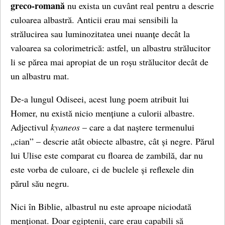
greco-romană
nu exista un cuvânt real pentru a descrie
culoarea albastră. Anticii erau mai sensibili la
strălucirea sau luminozitatea unei nuanțe decât la
valoarea sa colorimetrică: astfel, un albastru strălucitor
li se părea mai apropiat de un roșu strălucitor decât de
un albastru mat.
De-a lungul Odiseei, acest lung poem atribuit lui
Homer, nu există nicio mențiune a culorii albastre.
Adjectivul
kyaneos
– care a dat naștere termenului
„cian” – descrie atât obiecte albastre, cât și negre. Părul
lui Ulise este comparat cu floarea de zambilă, dar nu
este vorba de culoare, ci de buclele și reflexele din
părul său negru.
Nici în Biblie, albastrul nu este aproape niciodată
menționat. Doar egiptenii, care erau capabili să