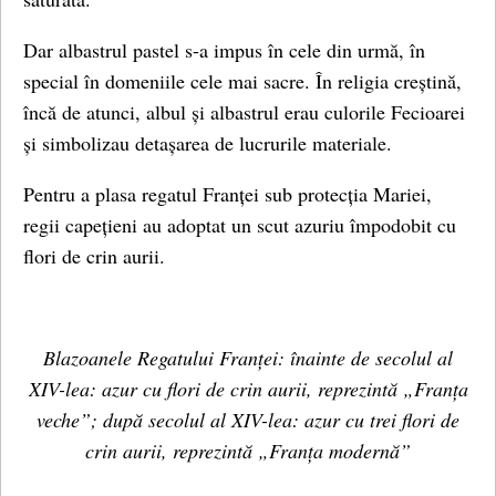
Dar albastrul pastel s-a impus în cele din urmă, în
special în domeniile cele mai sacre. În religia creștină,
încă de atunci, albul și albastrul erau culorile Fecioarei
și simbolizau detașarea de lucrurile materiale.
Pentru a plasa regatul Franței sub protecția Mariei,
regii capețieni au adoptat un scut azuriu împodobit cu
flori de crin aurii.
Blazoanele Regatului Franței:
înainte de secolul al
XIV-lea: azur cu flori de crin aurii, reprezintă „Franța
veche”;
după secolul al XIV-lea: azur cu trei flori de
crin aurii, reprezintă „Franța modernă”