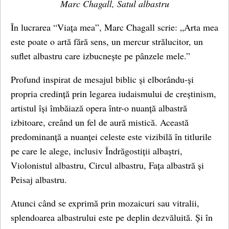
Marc Chagall, Satul albastru
În lucrarea “Viața mea”, Marc Chagall scrie: „Arta mea
este poate o artă fără sens, un mercur strălucitor, un
suflet albastru care izbucnește pe pânzele mele.”
Profund inspirat de mesajul biblic și elborându-și
propria credință prin legarea iudaismului de creștinism,
artistul își îmbăiază opera într-o nuanță albastră
izbitoare, creând un fel de aură mistică. Această
predominanță a nuanței celeste este vizibilă în titlurile
pe care le alege, inclusiv Îndrăgostiții albaștri,
Violonistul albastru, Circul albastru, Fața albastră și
Peisaj albastru.
Atunci când se exprimă prin mozaicuri sau vitralii,
splendoarea albastrului este pe deplin dezvăluită. Și în