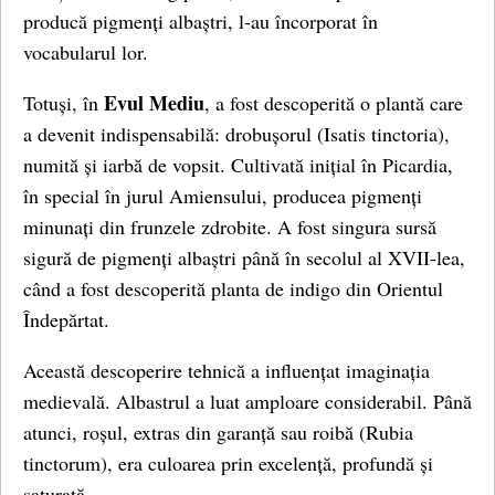
producă pigmenți albaștri, l-au încorporat în
vocabularul lor.
Evul Mediu
Totuși, în
, a fost descoperită o plantă care
a devenit indispensabilă: drobușorul (Isatis tinctoria),
numită și iarbă de vopsit. Cultivată inițial în Picardia,
în special în jurul Amiensului, producea pigmenți
minunați din frunzele zdrobite. A fost singura sursă
sigură de pigmenți albaștri până în secolul al XVII-lea,
când a fost descoperită planta de indigo din Orientul
Îndepărtat.
Această descoperire tehnică a influențat imaginația
medievală. Albastrul a luat amploare considerabil. Până
atunci, roșul, extras din garanță sau roibă (Rubia
tinctorum), era culoarea prin excelență, profundă și
saturată.