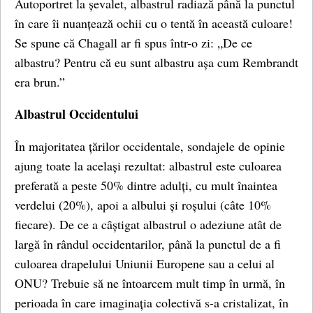
Autoportret la șevalet, albastrul radiază până la punctul
în care îi nuanțează ochii cu o tentă în această culoare!
Se spune că Chagall ar fi spus într-o zi: „De ce
albastru? Pentru că eu sunt albastru așa cum Rembrandt
era brun.”
Albastrul Occidentului
În majoritatea țărilor occidentale, sondajele de opinie
ajung toate la același rezultat: albastrul este culoarea
preferată a peste 50% dintre adulți, cu mult înaintea
verdelui (20%), apoi a albului și roșului (câte 10%
fiecare). De ce a câștigat albastrul o adeziune atât de
largă în rândul occidentarilor, până la punctul de a fi
culoarea drapelului Uniunii Europene sau a celui al
ONU? Trebuie să ne întoarcem mult timp în urmă, în
perioada în care imaginația colectivă s-a cristalizat, în