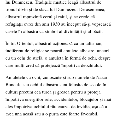
lui Dumnezeu. Tradițiile mistice leagă albastrul de
tronul divin și de slava lui Dumnezeu. De asemenea,
albastrul reprezintă cerul și raiul, și se crede că
refugiații evrei din anii 1930 au început să-și vopsească
casele în albastru ca simbol al divinității și al păcii.
În tot Orientul, albastrul acționează ca un talisman,
indiferent de religie: se poartă amulete albastre, uneori
cu un ochi de sticlă, o amuletă în formă de ochi, despre
care mulți cred că protejează împotriva deochiului.
Amuletele cu ochi, cunoscute și sub numele de Nazar
Boncuk, sau ochiul albastru sunt folosite de secole în
culturi precum cea turcă și greacă pentru a proteja
împotriva energiilor rele, accidentelor, blocajelor și mai
ales împotriva ochiului rău cauzat de invidie, așa că a
avea una acasă sau a o purta este foarte favorabil.