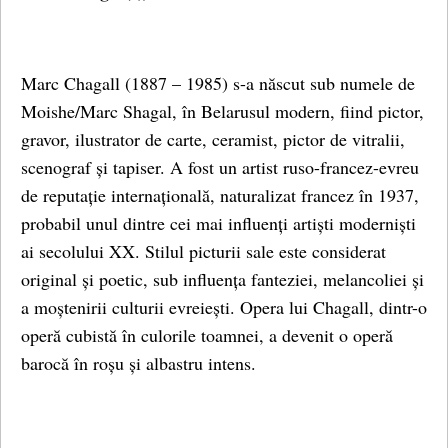
Marc Chagall (1887 – 1985) s-a născut sub numele de
Moishe/Marc Shagal, în Belarusul modern, fiind pictor,
gravor, ilustrator de carte, ceramist, pictor de vitralii,
scenograf și tapiser. A fost un artist ruso-francez-evreu
de reputație internațională, naturalizat francez în 1937,
probabil unul dintre cei mai influenți artiști moderniști
ai secolului XX. Stilul picturii sale este considerat
original și poetic, sub influența fanteziei, melancoliei și
a moștenirii culturii evreiești. Opera lui Chagall, dintr-o
operă cubistă în culorile toamnei, a devenit o operă
barocă în roșu și albastru intens.