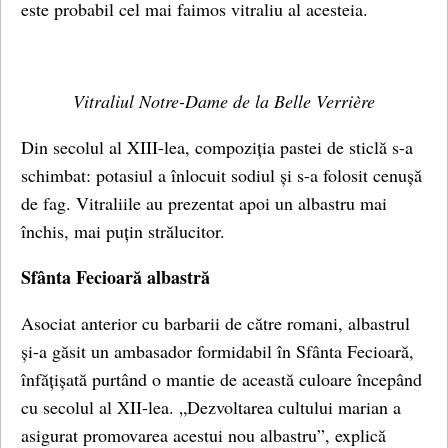
este probabil cel mai faimos vitraliu al acesteia.
Vitraliul Notre-Dame de la Belle Verrière
Din secolul al XIII-lea, compoziția pastei de sticlă s-a
schimbat: potasiul a înlocuit sodiul și s-a folosit cenușă
de fag. Vitraliile au prezentat apoi un albastru mai
închis, mai puțin strălucitor.
Sfânta Fecioară albastră
Asociat anterior cu barbarii de către romani, albastrul
și-a găsit un ambasador formidabil în Sfânta Fecioară,
înfățișată purtând o mantie de această culoare începând
cu secolul al XII-lea. „Dezvoltarea cultului marian a
asigurat promovarea acestui nou albastru”, explică