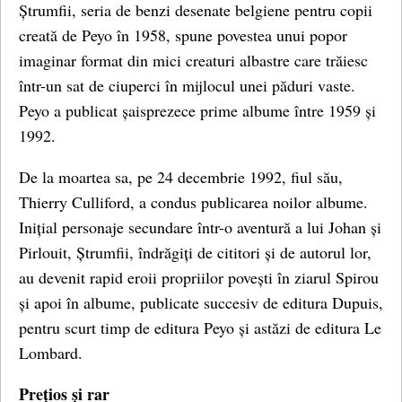
Ștrumfii, seria de benzi desenate belgiene pentru copii
creată de Peyo în 1958, spune povestea unui popor
imaginar format din mici creaturi albastre care trăiesc
într-un sat de ciuperci în mijlocul unei păduri vaste.
Peyo a publicat șaisprezece prime albume între 1959 și
1992.
De la moartea sa, pe 24 decembrie 1992, fiul său,
Thierry Culliford, a condus publicarea noilor albume.
Inițial personaje secundare într-o aventură a lui Johan și
Pirlouit, Ștrumfii, îndrăgiți de cititori și de autorul lor,
au devenit rapid eroii propriilor povești în ziarul Spirou
și apoi în albume, publicate succesiv de editura Dupuis,
pentru scurt timp de editura Peyo și astăzi de editura Le
Lombard.
Prețios și rar