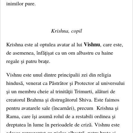
inimilor pure.
Krishna, copil
Vishnu
Krishna este al optulea avatar al lui
, care este,
de asemenea, înfățișat ca un om albastru cu haine
regale și patru brațe.
Vishnu este unul dintre principalii zei din religia
hindusă, venerat ca Păstrător și Protector al universului
și un membru cheie al trinității Trimurti, alături de
creatorul Brahma și distrugătorul Shiva. Este faimos
pentru avatarele sale (încarnări), precum Krishna și
Rama, care își asumă rolul de a restabili ordinea și
dreptatea în lume în perioadele de criză. Vishnu este
adesea reprezentat cu pielea albastră, patru brațe și