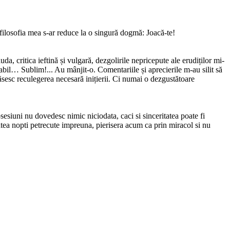
filosofia mea s-ar reduce la o singură dogmă: Joacă-te!
, critica ieftină și vulgară, dezgolirile nepricepute ale erudiților mi-
il… Sublim!... Au mânjit-o. Comentariile și aprecierile m-au silit să
ăsesc reculegerea necesară inițierii. Ci numai o dezgustătoare
sesiuni nu dovedesc nimic niciodata, caci si sinceritatea poate fi
n atatea nopti petrecute impreuna, pierisera acum ca prin miracol si nu