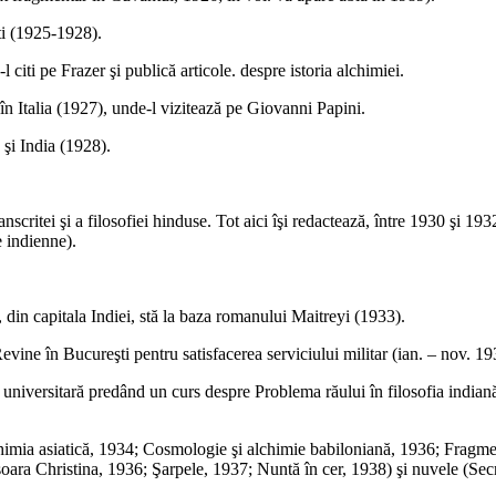
şti (1925-1928).
l citi pe Frazer şi publică articole. despre istoria alchimiei.
în Italia (1927), unde-l vizitează pe Giovanni Papini.
n şi India (1928).
scritei şi a filosofiei hinduse. Tot aici îşi redactează, între 1930 şi 19
e indienne).
, din capitala Indiei, stă la baza romanului Maitreyi (1933).
vine în Bucureşti pentru satisfacerea serviciului militar (ian. – nov. 19
a universitară predând un curs despre Problema răului în filosofia indiană
himia asiatică, 1934; Cosmologie şi alchimie babiloniană, 1936; Fragme
şoara Christina, 1936; Şarpele, 1937; Nuntă în cer, 1938) şi nuvele (Se