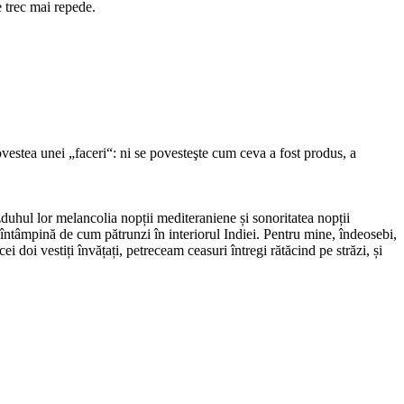
le trec mai repede.
ovestea unei „faceri“: ni se povesteşte cum ceva a fost produs, a
duhul lor melancolia nopții mediteraniene și sonoritatea nopții
te întâmpină de cum pătrunzi în interiorul Indiei. Pentru mine, îndeosebi,
 doi vestiți învățați, petreceam ceasuri întregi rătăcind pe străzi, și