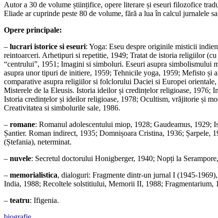
Autor a 30 de volume științifice, opere literare și eseuri filozofice tr
Eliade ar cuprinde peste 80 de volume, fără a lua în calcul jurnalele sa
Opere principale:
–
lucrari istorice si eseuri
: Yoga: Eseu despre originile misticii ind
reintoarceri. Arhetipuri si repetitie, 1949; Tratat de istoria religiilor
“centrului”, 1951; Imagini si simboluri. Eseuri asupra simbolismului mag
asupra unor tipuri de initiere, 1959; Tehnicile yoga, 1959; Mefisto și
comparative asupra religiilor si folclorului Daciei si Europei orientale,
Misterele de la Eleusis. Istoria ideilor și credințelor religioase, 1976; 
Istoria credințelor și ideilor religioase, 1978; Ocultism, vrăjitorie și
Creativitatea si simbolurile sale, 1986.
–
romane
: Romanul adolescentului miop, 1928; Gaudeamus, 1929; Isab
Șantier. Roman indirect, 1935; Domnișoara Cristina, 1936; Șarpele, 1
(Ștefania), neterminat.
–
nuvele
: Secretul doctorului Honigberger, 1940; Nopți la Serampore,
–
memorialistica
, dialoguri: Fragmente dintr-un jurnal I (1945-1969)
India, 1988; Recoltele solstitiului, Memorii II, 1988; Fragmentarium, 
–
teatru
: Ifigenia.
biografie