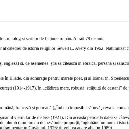
lor, mitolog si scriitor de ficțiune român. A trăit 79 de ani.
 al catedrei de istoria religiilor Sewell L. Avery din 1962. Naturalizat 
i engleză) și, de asemenea, știa să citească in ebraică, persană și sanscr
 în Eliade, din admiraţie pentru marele poet, şi al Ioanei (n. Stoenescu
reşti (1914-1917), în „clădirea mare, robustă, străjuită de castani” de
a română, franceză şi germană („Îmi era imposibil să învăţ ceva la coman
 Duşmanul viermilor de mătase (1921). Din această perioadă datează câteva
t de plumb („un roman de nesăbuite proporţii, înglobând nu numai istoria
 fragmentar în Cuvântul, 1926; în vol. va apare abia în 1989).