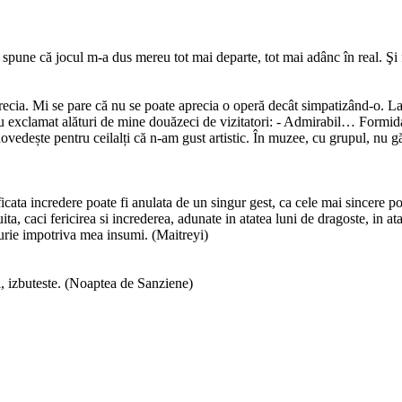
spune că jocul m-a dus mereu tot mai departe, tot mai adânc în real. Şi 
cia. Mi se pare că nu se poate aprecia o operă decât simpatizând-o. Lauda
 exclamat alături de mine douăzeci de vizitatori: - Admirabil… Formidab
ovedește pentru ceilalți că n-am gust artistic. În muzee, cu grupul, nu g
icata incredere poate fi anulata de un singur gest, ca cele mai sincere po
ate uita, caci fericirea si increderea, adunate in atatea luni de dragoste, i
furie impotriva mea insumi. (Maitreyi)
, izbuteste. (Noaptea de Sanziene)