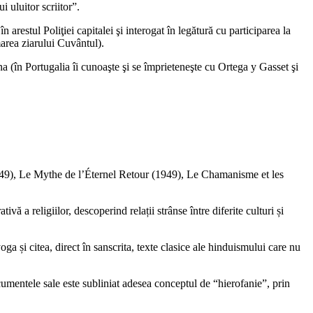
i uluitor scriitor”.
 arestul Poliţiei capitalei şi interogat în legătură cu participarea la
marea ziarului Cuvântul).
a (în Portugalia îi cunoaşte şi se împrieteneşte cu Ortega y Gasset şi
(1949), Le Mythe de l’Éternel Retour (1949), Le Chamanisme et les
vă a religiilor, descoperind relații strânse între diferite culturi și
yoga și citea, direct în sanscrita, texte clasice ale hinduismului care nu
documentele sale este subliniat adesea conceptul de “hierofanie”, prin