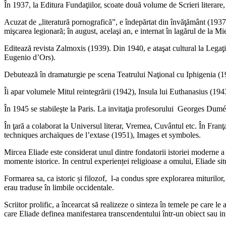
În 1937, la Editura Fundaţiilor, scoate două volume de Scrieri literare, 
Acuzat de „literatură pornografică”, e îndepărtat din învăţământ (1937), a
mişcarea legionară; în august, acelaşi an, e internat în lagărul de la 
Editează revista Zalmoxis (1939). Din 1940, e ataşat cultural la Legaţi
Eugenio d’Ors).
Debutează în dramaturgie pe scena Teatrului Naţional cu Iphigenia (19
Îi apar volumele Mitul reintegrării (1942), Insula lui Euthanasius (19
În 1945 se stabileşte la Paris. La invitaţia profesorului Georges Dumézi
În ţară a colaborat la Universul literar, Vremea, Cuvântul etc. În Fra
techniques archaïques de l’extase (1951), Images et symboles.
Mircea Eliade este considerat unul dintre fondatorii istoriei moderne a re
momente istorice. In centrul experienței religioase a omului, Eliade s
Formarea sa, ca istoric și filozof, l-a condus spre explorarea miturilor, 
erau traduse în limbile occidentale.
Scriitor prolific, a încearcat să realizeze o sinteza în temele pe care l
care Eliade definea manifestarea transcendentului într-un obiect sau i