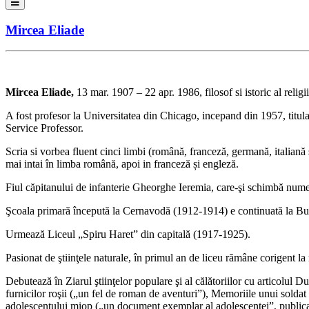
Mircea Eliade
Mircea Eliade,
13 mar. 1907 – 22 apr. 1986, filosof si istoric al religii
A fost profesor la Universitatea din Chicago, incepand din 1957, titular
Service Professor.
Scria si vorbea fluent cinci limbi (română, franceză, germană, italiană ș
mai intai în limba română, apoi in franceză și engleză.
Fiul căpitanului de infanterie Gheorghe Ieremia, care-şi schimbă numele
Şcoala primară începută la Cernavodă (1912-1914) e continuată la Bucu
Urmează Liceul „Spiru Haret” din capitală (1917-1925).
Pasionat de ştiinţele naturale, în primul an de liceu rămâne corigent l
Debutează în Ziarul ştiinţelor populare şi al călătoriilor cu articolul
furnicilor roşii („un fel de roman de aventuri”), Memoriile unui solda
adolescentului miop („un document exemplar al adolescenţei”, publicat