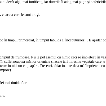
uni decât alţii, mai fortificaţi, iar durerile îi ating mai puţin şi nefericiri
ci aceia care le sunt dragi.
 loc în timpul primordial, în timpul fabulos al începuturilor… E aşadar p
chipuit de frumoase. Nu le pot asemui cu nimic căci se împleteau în văz
te în suflet noaptea mărilor orientale și acele tari miresme vegetale care 
eam în nici un chip apăra. Deseori, chiar înainte de a mă împrieteni cu cei
rampore)
ei mai timide flori.
are.