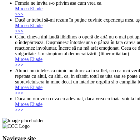
Femeia ne invita s-o privim asa cum vrea ea.
Mircea Eliade
>>>
Dacă ar trebui să-mi rezum în puţine cuvinte experienţa mea, aş 
Mircea Eliade
>>>
Când cineva îmi laudă libidinos o operă de artă nu o mai pot apre
o îndepărtează. Dușmănesc întotdeauna o pânză în fața căreia au
reacționez involuntar. Încerc să nu mă arăt emoționat. Ceea ce d
vulgaritate. Un simptom al democratizării. (Itinerar italian)
Mircea Eliade
>>>
Atunci am inteles ca nimic nu dureaza in suflet, ca cea mai verif
repetata cu altul, cu altii, ca, in sfarsit, totul se uita sau se po
supravietuisera in mine decat un intaritor orgoliu si o cumplita 
Mircea Eliade
>>>
Daca un om vrea ceva cu adevarat, daca vrea cu toata vointa lui
Mircea Eliade
>>>
Navigare site