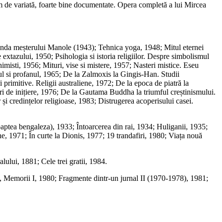
trem de variată, foarte bine documentate. Opera completă a lui Mircea
genda meșterului Manole (1943); Tehnica yoga, 1948; Mitul eternei
e extazului, 1950; Psihologia si istoria religiilor. Despre simbolismul
imisti, 1956; Mituri, vise si mistere, 1957; Nasteri mistice. Eseu
rul si profanul, 1965; De la Zalmoxis la Gingis-Han. Studii
i primitive. Religii australiene, 1972; De la epoca de piatră la
tipuri de inițiere, 1976; De la Gautama Buddha la triumful creștinismului.
 și credințelor religioase, 1983; Distrugerea acoperisului casei.
ptea bengaleza), 1933; Întoarcerea din rai, 1934; Huliganii, 1935;
 1971; În curte la Dionis, 1977; 19 trandafiri, 1980; Viața nouă
ului, 1881; Cele trei gratii, 1984.
), Memorii I, 1980; Fragmente dintr-un jurnal II (1970-1978), 1981;