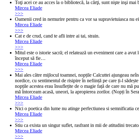
Toţi acei ce au acces la o bibliotecă, la cărţi, sunt nişte inşi mai b
Mircea Eliade
>>>
Oamenii cred in nemurire pentru ca vor sa supravietuiasca nu ei, 
Mircea Eliade
>>>
Cat e de crud, cand te afli intre ai tai, strain.
Mircea Eliade
>>>
Mitul este o istorie sacră; el relatează un eveniment care a avut
început să fie…
Mircea Eliade
>>>
Mai ales către mijlocul toamnei, nopțile Calcuttei ajungeau neîn
nordice, cu sentimentul de risipire în neființă pe care ți-l sădeș
nopțile acestea erau însuflețite de o magie față de care nu mă put
mă întorceam acasă, uneori, la apropierea zorilor. (Nopți în Se
Mircea Eliade
>>>
Nici o poetica din lume nu atinge perfectiunea si semnificatia cel
Mircea Eliade
>>>
Stiu ca exista un singur suflet, rasfrant in mii de atitudini trecato
Mircea Eliade
>>>