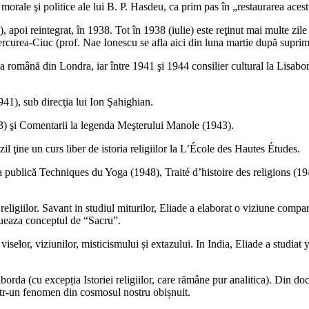
morale şi politice ale lui B. P. Hasdeu, ca prim pas în „restaurarea acestu
poi reintegrat, în 1938. Tot în 1938 (iulie) este reţinut mai multe zile în
Miercurea-Ciuc (prof. Nae Ionescu se afla aici din luna martie după supri
a română din Londra, iar între 1941 şi 1944 consilier cultural la Lisabon
41), sub direcţia lui Ion Şahighian.
43) şi Comentarii la legenda Meşterului Manole (1943).
l ţine un curs liber de istoria religiilor la L’École des Hautes Études.
nţa publică Techniques du Yoga (1948), Traité d’histoire des religions 
ligiilor. Savant in studiul miturilor, Eliade a elaborat o viziune comparati
itueaza conceptul de “Sacru”.
viselor, viziunilor, misticismului și extazului. In India, Eliade a studiat 
e aborda (cu excepția Istoriei religiilor, care rămâne pur analitica). Din 
ntr-un fenomen din cosmosul nostru obișnuit.