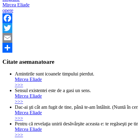
Mircea Eliade
opere
Facebook
Twitter
Email
Share
Citate asemanatoare
Amintirile sunt icoanele timpului pierdut.
Mircea Eliade
>>>
Sensul existentei este de a gasi un sens.
Mircea Eliade
>>>
Dac-ai şti cât am fugit de tine, până te-am întâlnit. (Nuntă în cer
Mircea Eliade
>>>
Pentru că revelaţia unirii desăvârşite aceasta e: te regăseşti pe ti
Mircea Eliade
>>>