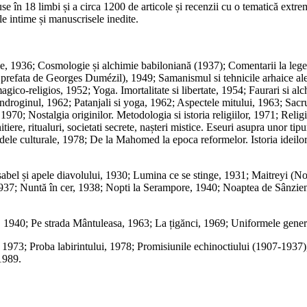
aduse în 18 limbi și a circa 1200 de articole și recenzii cu o tematică ex
le intime și manuscrisele inedite.
iene, 1936; Cosmologie și alchimie babiloniană (1937); Comentarii la le
 (cu prefata de Georges Dumézil), 1949; Samanismul si tehnicile arhaice al
ico-religios, 1952; Yoga. Imortalitate si libertate, 1954; Faurari si alch
 androginul, 1962; Patanjali si yoga, 1962; Aspectele mitului, 1963; Sac
 1970; Nostalgia originilor. Metodologia si istoria religiilor, 1971; Religi
Initiere, ritualuri, societati secrete, nașteri mistice. Eseuri asupra unor 
 modele culturale, 1978; De la Mahomed la epoca reformelor. Istoria ideilor
el și apele diavolului, 1930; Lumina ce se stinge, 1931; Maitreyi (Noa
937; Nuntă în cer, 1938; Nopti la Serampore, 1940; Noaptea de Sânziene,
 1940; Pe strada Mântuleasa, 1963; La țigănci, 1969; Uniformele general
, 1973; Proba labirintului, 1978; Promisiunile echinoctiului (1907-1937
1989.