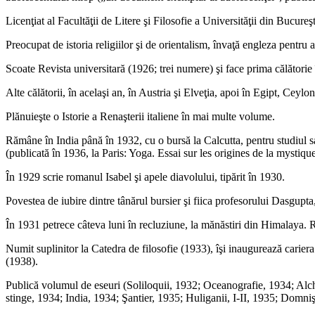
Licenţiat al Facultăţii de Litere şi Filosofie a Universităţii din Bucure
Preocupat de istoria religiilor şi de orientalism, învaţă engleza pentru a-
Scoate Revista universitară (1926; trei numere) şi face prima călătorie 
Alte călătorii, în acelaşi an, în Austria şi Elveţia, apoi în Egipt, Ceylo
Plănuieşte o Istorie a Renaşterii italiene în mai multe volume.
Rămâne în India până în 1932, cu o bursă la Calcutta, pentru studiul san
(publicată în 1936, la Paris: Yoga. Essai sur les origines de la mystiqu
În 1929 scrie romanul Isabel şi apele diavolului, tipărit în 1930.
Povestea de iubire dintre tânărul bursier şi fiica profesorului Dasgupta
În 1931 petrece câteva luni în recluziune, la mănăstiri din Himalaya. Re
Numit suplinitor la Catedra de filosofie (1933), îşi inaugurează carier
(1938).
Publică volumul de eseuri (Soliloquii, 1932; Oceanografie, 1934; Alc
stinge, 1934; India, 1934; Şantier, 1935; Huliganii, I-II, 1935; Domni