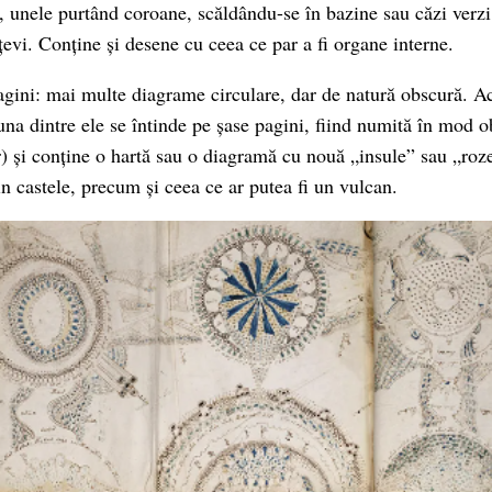
, unele purtând coroane, scăldându-se în bazine sau căzi verzi
țevi. Conține și desene cu ceea ce par a fi organe interne.
agini: mai multe diagrame circulare, dar de natură obscură. Ac
 una dintre ele se întinde pe șase pagini, fiind numită în mod o
or) și conține o hartă sau o diagramă cu nouă „insule” sau „roz
n castele, precum și ceea ce ar putea fi un vulcan.