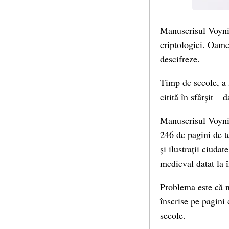
Manuscrisul Voynic
criptologiei. Oamen
descifreze.
Timp de secole, a 
citită în sfârșit –
Manuscrisul Voynic
246 de pagini de te
și ilustrații ciuda
medieval datat la 
Problema este că ni
înscrise pe pagini
secole.