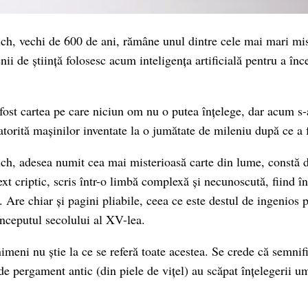
h, vechi de 600 de ani, rămâne unul dintre cele mai mari mis
ii de știință folosesc acum inteligența artificială pentru a înc
fost cartea pe care niciun om nu o putea înțelege, dar acum s-a
 datorită mașinilor inventate la o jumătate de mileniu după ce a f
h, adesea numit cea mai misterioasă carte din lume, constă 
xt criptic, scris într-o limbă complexă și necunoscută, fiind î
te. Are chiar și pagini pliabile, ceea ce este destul de ingenios
începutul secolului al XV-lea.
meni nu știe la ce se referă toate acestea. Se crede că semnific
 de pergament antic (din piele de vițel) au scăpat înțelegerii 