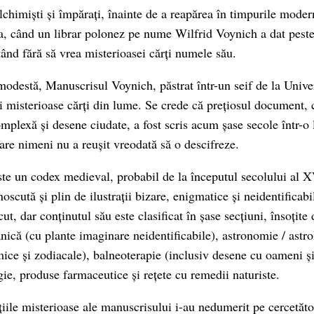
lchimiști și împărați, înainte de a reapărea în timpurile moder
a, când un librar polonez pe nume Wilfrid Voynich a dat peste
nd fără să vrea misterioasei cărți numele său.
modestă, Manuscrisul Voynich, păstrat într-un seif de la Univer
i misterioase cărți din lume. Se crede că prețiosul document, 
mplexă și desene ciudate, a fost scris acum șase secole într-
are nimeni nu a reușit vreodată să o descifreze.
te un codex medieval, probabil de la începutul secolului al X
noscută și plin de ilustrații bizare, enigmatice și neidentificab
t, dar conținutul său este clasificat în șase secțiuni, însoțite 
nică (cu plante imaginare neidentificabile), astronomie / astro
ice și zodiacale), balneoterapie (inclusiv desene cu oameni ș
ie, produse farmaceutice și rețete cu remedii naturiste.
țiile misterioase ale manuscrisului i-au nedumerit pe cercetător