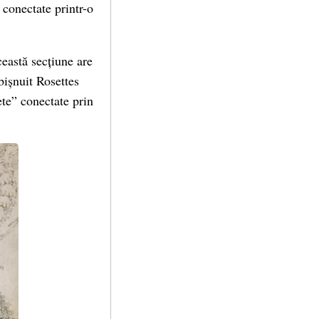
 conectate printr-o
eastă secțiune are
bișnuit Rosettes
ete” conectate prin