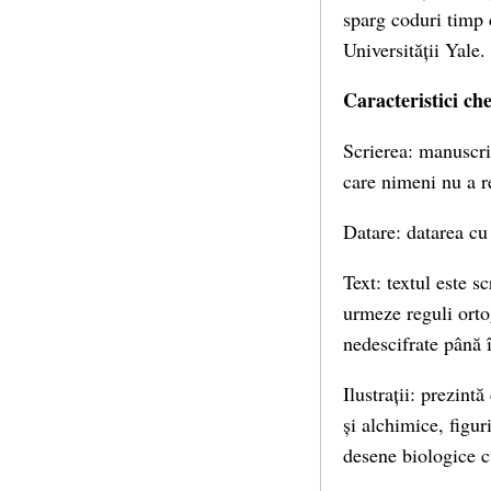
sparg coduri timp 
Universității Yale.
Caracteristici che
Scrierea: manuscri
care nimeni nu a re
Datare: datarea cu
Text: textul este s
urmeze reguli ortog
nedescifrate până î
Ilustrații: prezin
și alchimice, figu
desene biologice c