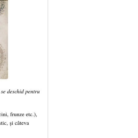
i se deschid pentru
ini, frunze etc.),
tic, și câteva