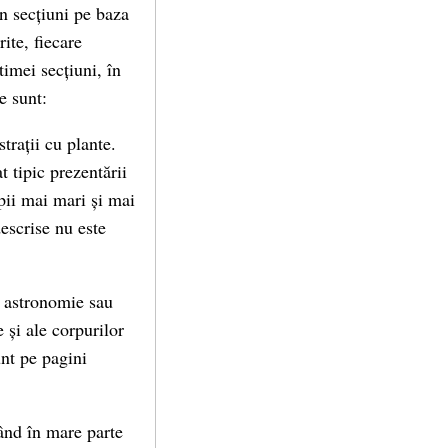
în secțiuni pe baza
ite, fiecare
ltimei secțiuni, în
e sunt:
trații cu plante.
 tipic prezentării
pii mai mari și mai
escrise nu este
u astronomie sau
 și ale corpurilor
unt pe pagini
șând în mare parte