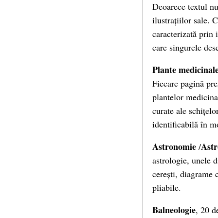
Deoarece textul nu
ilustrațiilor sale.
caracterizată prin i
care singurele des
Plante medicinal
Fiecare pagină prez
plantelor medicina
curate ale schițelo
identificabilă în 
Astronomie
Astr
/
astrologie, unele d
cerești, diagrame 
pliabile.
Balneologie
, 20 d