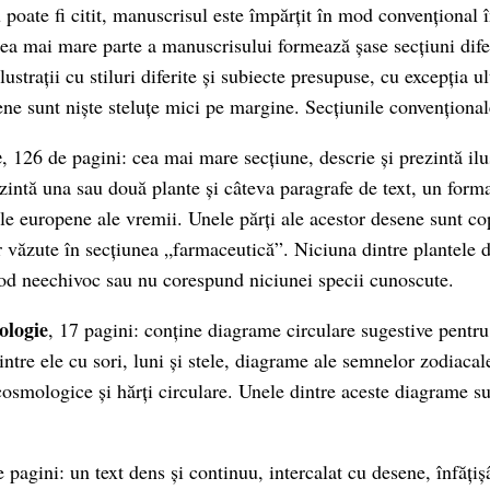
 poate fi citit, manuscrisul este împărțit în mod convențional 
 Cea mai mare parte a manuscrisului formează șase secțiuni difer
lustrații cu stiluri diferite și subiecte presupuse, cu excepția u
ene sunt niște steluțe mici pe margine. Secțiunile convențional
e
, 126 de pagini: cea mai mare secțiune, descrie și prezintă ilus
intă una sau două plante și câteva paragrafe de text, un format
le europene ale vremii. Unele părți ale acestor desene sunt co
r văzute în secțiunea „farmaceutică”. Niciuna dintre plantele d
mod neechivoc sau nu corespund niciunei specii cunoscute.
ologie
, 17 pagini: conține diagrame circulare sugestive pentr
intre ele cu sori, luni și stele, diagrame ale semnelor zodiacale
cosmologice și hărți circulare. Unele dintre aceste diagrame s
e pagini: un text dens și continuu, intercalat cu desene, înfăți