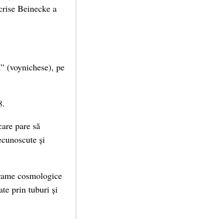
scrise Beinecke a
ă” (voynichese), pe
8.
care pare să
ecunoscute și
agrame cosmologice
te prin tuburi și