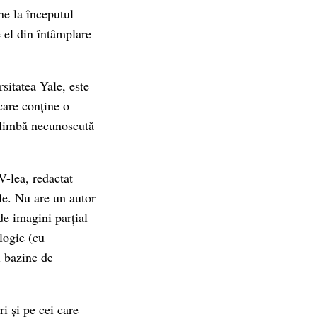
ne la începutul
 el din întâmplare
sitatea Yale, este
care conține o
o limbă necunoscută
V-lea, redactat
ile. Nu are un autor
de imagini parțial
logie (cu
i bazine de
i și pe cei care