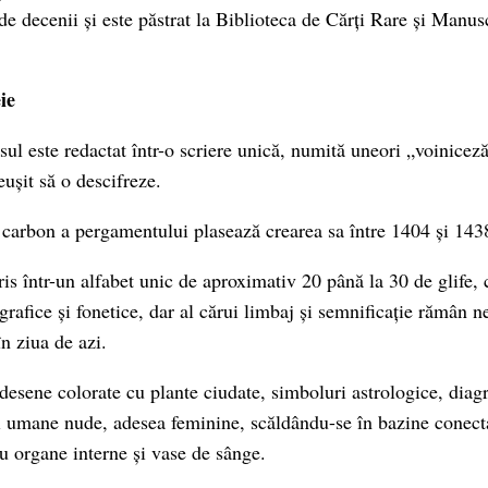
de decenii și este păstrat la Biblioteca de Cărți Rare și Manu
ie
sul este redactat într-o scriere unică, numită uneori „voinicez
ușit să o descifreze.
 carbon a pergamentului plasează crearea sa între 1404 și 143
cris într-un alfabet unic de aproximativ 20 până la 30 de glife, 
rafice și fonetice, dar al cărui limbaj și semnificație rămân n
n ziua de azi.
tă desene colorate cu plante ciudate, simboluri astrologice, di
ri umane nude, adesea feminine, scăldându-se în bazine conecta
u organe interne și vase de sânge.