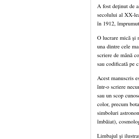
A fost deținut de a
secolului al XX-le
în 1912, împrumutâ
O lucrare mică și 
una dintre cele ma
scriere de mână co
sau codificată pe c
Acest manuscris es
într-o scriere necu
sau un scop cunoscu
color, precum bota
simboluri astronom
îmbăiat), cosmolog
Limbajul și ilustra