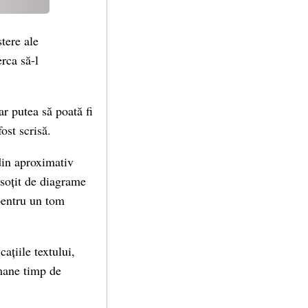
tere ale
erca să-l
r putea să poată fi
ost scrisă.
din aproximativ
nsoțit de diagrame
 pentru un tom
ațiile textului,
umane timp de