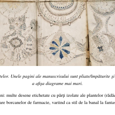
telor. Unele pagini ale manuscrisului sunt pliate/împăturite ș
a afișa diagrame mai mari.
ni: multe desene etichetate cu părți izolate ale plantelor (rădăc
e borcanelor de farmacie, variind ca stil de la banal la fantas