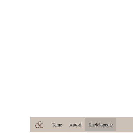
Teme
Autori
Enciclopedie