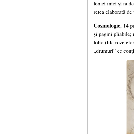
femei mici și nude
rețea elaborată de 
Cosmologie
, 14 p
și pagini pliabile;
folio (fila rozetel
„drumuri” ce conți