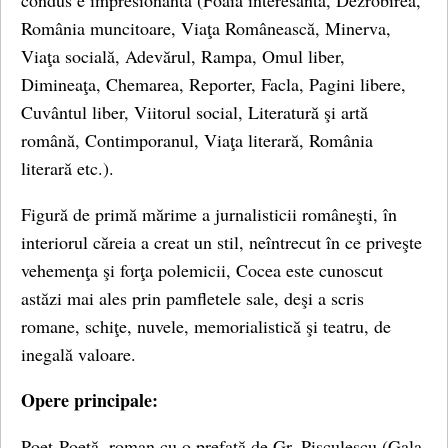
condus e impresionantă (Foaia interesantă, Dezrobirea,
România muncitoare, Viaţa Românească, Minerva,
Viaţa socială, Adevărul, Rampa, Omul liber,
Dimineaţa, Chemarea, Reporter, Facla, Pagini libere,
Cuvântul liber, Viitorul social, Literatură şi artă
română, Contimporanul, Viaţa literară, România
literară etc.).
Figură de primă mărime a jurnalisticii româneşti, în
interiorul căreia a creat un stil, neîntrecut în ce priveşte
vehemenţa şi forţa polemicii, Cocea este cunoscut
astăzi mai ales prin pamfletele sale, deşi a scris
romane, schiţe, nuvele, memorialistică şi teatru, de
inegală valoare.
Opere principale:
Poet-Poetă, roman cu o prefață de Gr. Pişculescu (Gala