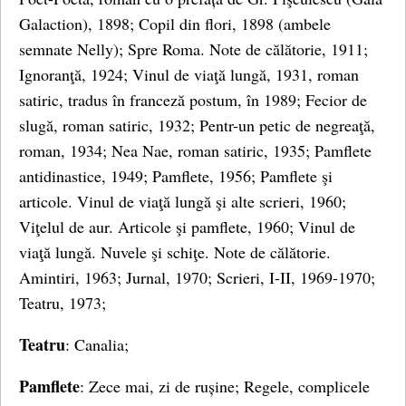
Galaction), 1898; Copil din flori, 1898 (ambele
semnate Nelly); Spre Roma. Note de călătorie, 1911;
Ignoranţă, 1924; Vinul de viaţă lungă, 1931, roman
satiric, tradus în franceză postum, în 1989; Fecior de
slugă, roman satiric, 1932; Pentr-un petic de negreaţă,
roman, 1934; Nea Nae, roman satiric, 1935; Pamflete
antidinastice, 1949; Pamflete, 1956; Pamflete şi
articole. Vinul de viaţă lungă şi alte scrieri, 1960;
Viţelul de aur. Articole şi pamflete, 1960; Vinul de
viaţă lungă. Nuvele şi schiţe. Note de călătorie.
Amintiri, 1963; Jurnal, 1970; Scrieri, I-II, 1969-1970;
Teatru, 1973;
Teatru
: Canalia;
Pamflete
: Zece mai, zi de rușine; Regele, complicele