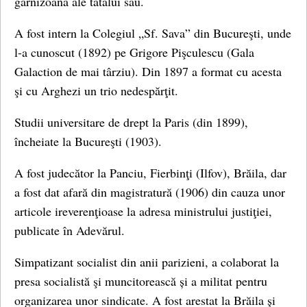
garnizoană ale tatălui său.
A fost intern la Colegiul „Sf. Sava” din Bucureşti, unde
l-a cunoscut (1892) pe Grigore Pişculescu (Gala
Galaction de mai târziu). Din 1897 a format cu acesta
şi cu Arghezi un trio nedespărţit.
Studii universitare de drept la Paris (din 1899),
încheiate la Bucureşti (1903).
A fost judecător la Panciu, Fierbinţi (Ilfov), Brăila, dar
a fost dat afară din magistratură (1906) din cauza unor
articole ireverenţioase la adresa ministrului justiţiei,
publicate în Adevărul.
Simpatizant socialist din anii parizieni, a colaborat la
presa socialistă şi muncitorească și a militat pentru
organizarea unor sindicate. A fost arestat la Brăila și