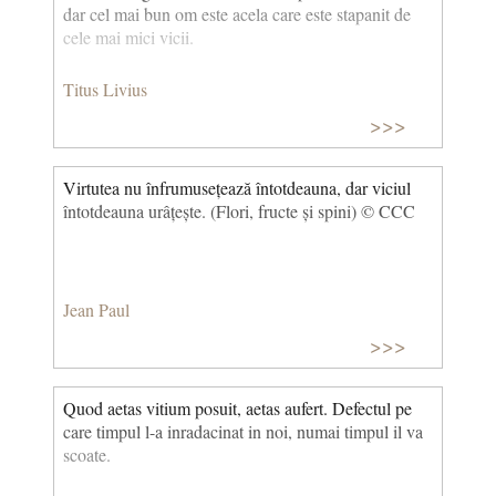
dar cel mai bun om este acela care este stapanit de
cele mai mici vicii.
Titus Livius
>>>
Virtutea nu înfrumusețează întotdeauna, dar viciul
întotdeauna urâțește. (Flori, fructe și spini) © CCC
Jean Paul
>>>
Quod aetas vitium posuit, aetas aufert. Defectul pe
care timpul l-a inradacinat in noi, numai timpul il va
scoate.