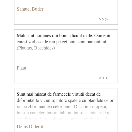
Samuel Butler
>>>
Mali sunt homines qui bonis dicunt male. Oamenii
care-i vorbesc de rau pe cei buni sunt oameni rai.
(Plautus, Bacchides)
Plaut
>>>
Sunt mai miscat de farmecele virtutii decat de
diformitatile viciului; intorc spatele cu blandete celor
rai, si zbor inaintea celor buni. Daca intr-o opera,
intr-un caracter, intr-un tablou, intr-o statuie, este un
colt frumos, intr-acolo mi se opresc ochii, nu vad
decat lucrul acela, nu-mi amintesc decat de el,
Denis Diderot
aproape uit restul. Cum ma transform cand totul e