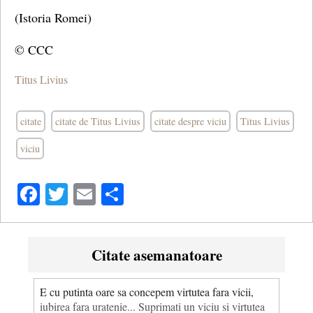
(Istoria Romei)
© CCC
Titus Livius
citate
citate de Titus Livius
citate despre viciu
Titus Livius
viciu
Facebook
Twitter
Email
Share
Citate asemanatoare
E cu putinta oare sa concepem virtutea fara vicii,
iubirea fara uratenie... Suprimati un viciu si virtutea