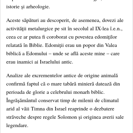
istorie și arheologie.
Aceste săpături au descoperit, de asemenea, dovezi ale
activității metalurgice pe sit în secolul al IX-lea î.e.n.,
ceea ce ar putea fi coroborat cu povestea edomiților
relatată în Biblie. Edomiții erau un popor din Valea
biblică a Edomului – unde se află aceste mine – care
erau inamici ai Israelului antic.
Analize ale excrementelor antice de origine animală
confirmă faptul că o mare tabără minieră datează din
perioada de glorie a celebrului monarh biblic.
Îngrășământul conservat timp de milenii de climatul
arid al văii Timna din Israel reaprinde o dezbatere
străveche despre regele Solomon și originea averii sale
legendare.