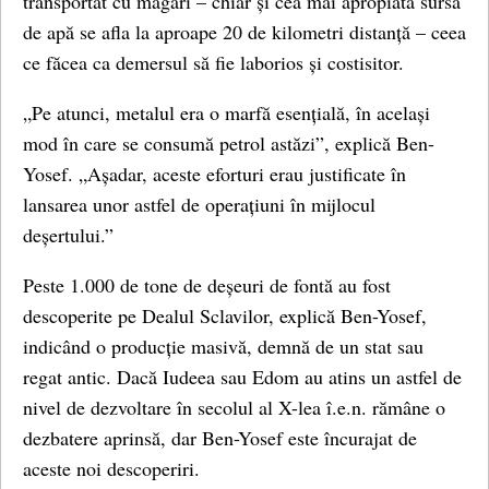
transportat cu măgari – chiar și cea mai apropiată sursă
de apă se afla la aproape 20 de kilometri distanță – ceea
ce făcea ca demersul să fie laborios și costisitor.
„Pe atunci, metalul era o marfă esențială, în același
mod în care se consumă petrol astăzi”, explică Ben-
Yosef. „Așadar, aceste eforturi erau justificate în
lansarea unor astfel de operațiuni în mijlocul
deșertului.”
Peste 1.000 de tone de deșeuri de fontă au fost
descoperite pe Dealul Sclavilor, explică Ben-Yosef,
indicând o producție masivă, demnă de un stat sau
regat antic. Dacă Iudeea sau Edom au atins un astfel de
nivel de dezvoltare în secolul al X-lea î.e.n. rămâne o
dezbatere aprinsă, dar Ben-Yosef este încurajat de
aceste noi descoperiri.