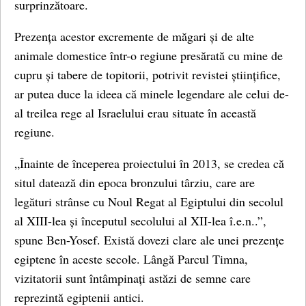
surprinzătoare.
Prezența acestor excremente de măgari și de alte
animale domestice într-o regiune presărată cu mine de
cupru și tabere de topitorii, potrivit revistei științifice,
ar putea duce la ideea că minele legendare ale celui de-
al treilea rege al Israelului erau situate în această
regiune.
„Înainte de începerea proiectului în 2013, se credea că
situl datează din epoca bronzului târziu, care are
legături strânse cu Noul Regat al Egiptului din secolul
al XIII-lea și începutul secolului al XII-lea î.e.n..”,
spune Ben-Yosef. Există dovezi clare ale unei prezențe
egiptene în aceste secole. Lângă Parcul Timna,
vizitatorii sunt întâmpinați astăzi de semne care
reprezintă egiptenii antici.