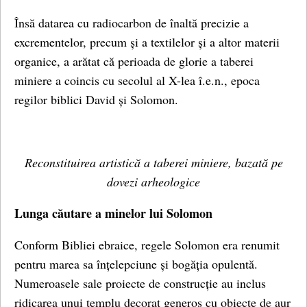
Însă datarea cu radiocarbon de înaltă precizie a
excrementelor, precum și a textilelor și a altor materii
organice, a arătat că perioada de glorie a taberei
miniere a coincis cu secolul al X-lea î.e.n., epoca
regilor biblici David și Solomon.
Reconstituirea artistică a taberei miniere, bazată pe
dovezi arheologice
Lunga căutare a minelor lui Solomon
Conform Bibliei ebraice, regele Solomon era renumit
pentru marea sa înțelepciune și bogăția opulentă.
Numeroasele sale proiecte de construcție au inclus
ridicarea unui templu decorat generos cu obiecte de aur