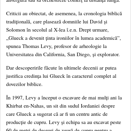
Criticii au obiectat, de asemenea, la cronologia biblică
tradițională, care plasează domniile lui David și
Solomon în secolul al X-lea î.e.n. Drept urmare,
„Glueck a devenit ținta ironiilor în lumea academică”,
spunea Thomas Levy, profesor de arheologie la
Universitatea din California, San Diego, și explorator.
Dar descoperirile făcute în ultimele decenii ar putea
justifica credința lui Glueck în caracterul complet al
dovezilor biblice.
În 1997, Levy a început o excavare de mai mulți ani la
Khirbat en-Nahas, un sit din sudul Iordaniei despre
care Glueck a sugerat că ar fi un centru antic de
producție de cupru. Levy și echipa sa au excavat peste
60 de metri de deșeuri de zgură de cupru pentru a