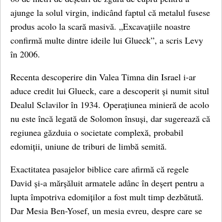
ajunge la solul virgin, indicând faptul că metalul fusese
produs acolo la scară masivă. „Excavațiile noastre
confirmă multe dintre ideile lui Glueck”, a scris Levy
în 2006.
Recenta descoperire din Valea Timna din Israel i-ar
aduce credit lui Glueck, care a descoperit și numit situl
Dealul Sclavilor în 1934. Operațiunea minieră de acolo
nu este încă legată de Solomon însuși, dar sugerează că
regiunea găzduia o societate complexă, probabil
edomiții, uniune de triburi de limbă semită.
Exactitatea pasajelor biblice care afirmă că regele
David și-a mărșăluit armatele adânc în deșert pentru a
lupta împotriva edomiților a fost mult timp dezbătută.
Dar Mesia Ben-Yosef, un mesia evreu, despre care se