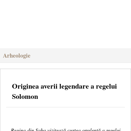
Arheologie
Originea averii legendare a regelui
Solomon
Regina din Saba vizitează curtea opulentă a regelui