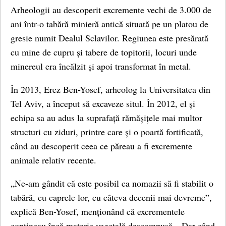
Arheologii au descoperit excremente vechi de 3.000 de
ani într-o tabără minieră antică situată pe un platou de
gresie numit Dealul Sclavilor. Regiunea este presărată
cu mine de cupru și tabere de topitorii, locuri unde
minereul era încălzit și apoi transformat în metal.
În 2013, Erez Ben-Yosef, arheolog la Universitatea din
Tel Aviv, a început să excaveze situl. În 2012, el și
echipa sa au adus la suprafață rămășițele mai multor
structuri cu ziduri, printre care și o poartă fortificată,
când au descoperit ceea ce păreau a fi excremente
animale relativ recente.
„Ne-am gândit că este posibil ca nomazii să fi stabilit o
tabără, cu caprele lor, cu câteva decenii mai devreme”,
explică Ben-Yosef, menționând că excrementele
conțineau încă materie vegetală descompusă. „Dar când