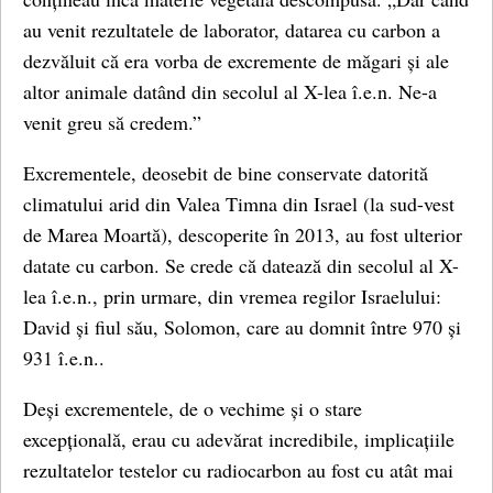
au venit rezultatele de laborator, datarea cu carbon a
dezvăluit că era vorba de excremente de măgari și ale
altor animale datând din secolul al X-lea î.e.n. Ne-a
venit greu să credem.”
Excrementele, deosebit de bine conservate datorită
climatului arid din Valea Timna din Israel (la sud-vest
de Marea Moartă), descoperite în 2013, au fost ulterior
datate cu carbon. Se crede că datează din secolul al X-
lea î.e.n., prin urmare, din vremea regilor Israelului:
David și fiul său, Solomon, care au domnit între 970 și
931 î.e.n..
Deși excrementele, de o vechime și o stare
excepțională, erau cu adevărat incredibile, implicațiile
rezultatelor testelor cu radiocarbon au fost cu atât mai