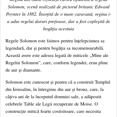
Solomon, scenă realizată de pictorul britanic Edward
Poynter în 1882. Însoțită de o mare caravană, regina i-
a adus regelui daruri prețioase, dar a fost copleșită de
bogăția acestuia
Regele Solomon este faimos pentru înțelepciunea sa
legendară, dar și pentru bogăția sa incomensurabilă.
Această avere este adesea legată de miticele „Mine ale
Regelui Solomon”, care, conform legendei, erau pline
de aur și diamante.
Solomon este cunoscut și pentru că a construit Templul
din Ierusalim, în întregime din aur și bronz, care, la
câțiva ani de la începutul domniei sale, a adăpostit
celebrele Table ale Legii recuperate de Moise. O
construcție mitică foarte costisitoare, care necesita