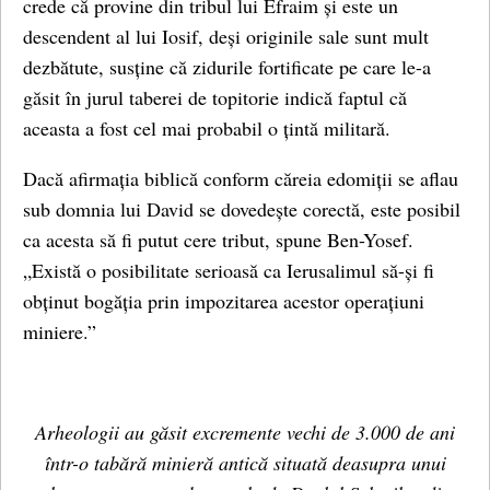
crede că provine din tribul lui Efraim și este un
descendent al lui Iosif, deși originile sale sunt mult
dezbătute, susține că zidurile fortificate pe care le-a
găsit în jurul taberei de topitorie indică faptul că
aceasta a fost cel mai probabil o țintă militară.
Dacă afirmația biblică conform căreia edomiții se aflau
sub domnia lui David se dovedește corectă, este posibil
ca acesta să fi putut cere tribut, spune Ben-Yosef.
„Există o posibilitate serioasă ca Ierusalimul să-și fi
obținut bogăția prin impozitarea acestor operațiuni
miniere.”
Arheologii au găsit excremente vechi de 3.000 de ani
într-o tabără minieră antică situată deasupra unui