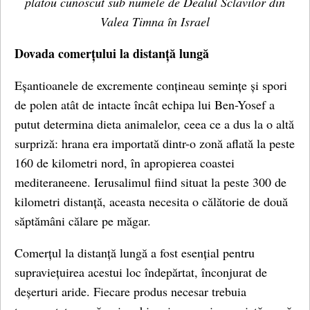
platou cunoscut sub numele de Dealul Sclavilor din
Valea Timna în Israel
Dovada comerțului la distanță lungă
Eșantioanele de excremente conțineau semințe și spori
de polen atât de intacte încât echipa lui Ben-Yosef a
putut determina dieta animalelor, ceea ce a dus la o altă
surpriză: hrana era importată dintr-o zonă aflată la peste
160 de kilometri nord, în apropierea coastei
mediteraneene. Ierusalimul fiind situat la peste 300 de
kilometri distanță, aceasta necesita o călătorie de două
săptămâni călare pe măgar.
Comerțul la distanță lungă a fost esențial pentru
supraviețuirea acestui loc îndepărtat, înconjurat de
deșerturi aride. Fiecare produs necesar trebuia