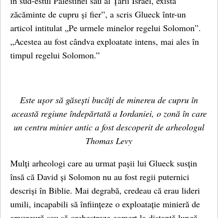
în sud-estul Palestinei sau al Țării Israel, există
zăcăminte de cupru și fier”, a scris Glueck într-un
articol intitulat „Pe urmele minelor regelui Solomon”.
„Acestea au fost cândva exploatate intens, mai ales în
timpul regelui Solomon.”
Este ușor să găsești bucăți de minereu de cupru în
această regiune îndepărtată a Iordaniei, o zonă în care
un centru minier antic a fost descoperit de arheologul
Thomas Levy
Mulți arheologi care au urmat pașii lui Glueck susțin
însă că David și Solomon nu au fost regii puternici
descriși în Biblie. Mai degrabă, credeau că erau lideri
umili, incapabili să înființeze o exploatație minieră de
anvergură sau să orchestreze comerț la distanță lungă.