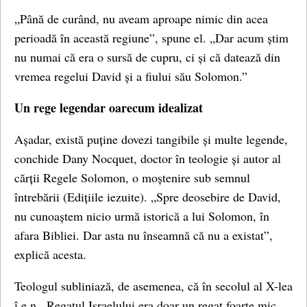
„Până de curând, nu aveam aproape nimic din acea
perioadă în această regiune”, spune el. „Dar acum știm
nu numai că era o sursă de cupru, ci și că datează din
vremea regelui David și a fiului său Solomon.”
Un rege legendar oarecum idealizat
Așadar, există puține dovezi tangibile și multe legende,
conchide Dany Nocquet, doctor în teologie și autor al
cărții Regele Solomon, o moștenire sub semnul
întrebării (Edițiile iezuite). „Spre deosebire de David,
nu cunoaștem nicio urmă istorică a lui Solomon, în
afara Bibliei. Dar asta nu înseamnă că nu a existat”,
explică acesta.
Teologul subliniază, de asemenea, că în secolul al X-lea
î.e.n., Regatul Israelului era doar un regat foarte mic,