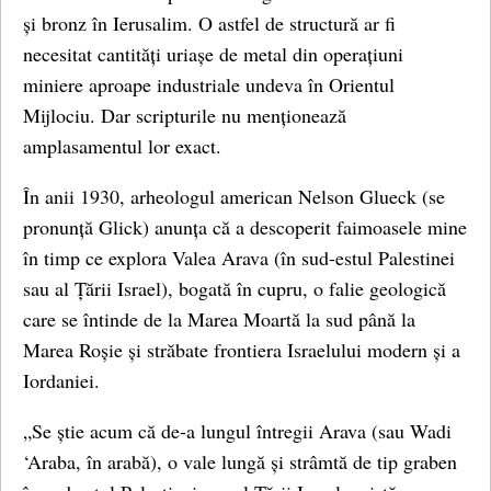
și bronz în Ierusalim. O astfel de structură ar fi
necesitat cantități uriașe de metal din operațiuni
miniere aproape industriale undeva în Orientul
Mijlociu. Dar scripturile nu menționează
amplasamentul lor exact.
În anii 1930, arheologul american Nelson Glueck (se
pronunță Glick) anunța că a descoperit faimoasele mine
în timp ce explora Valea Arava (în sud-estul Palestinei
sau al Țării Israel), bogată în cupru, o falie geologică
care se întinde de la Marea Moartă la sud până la
Marea Roșie și străbate frontiera Israelului modern și a
Iordaniei.
„Se știe acum că de-a lungul întregii Arava (sau Wadi
‘Araba, în arabă), o vale lungă și strâmtă de tip graben