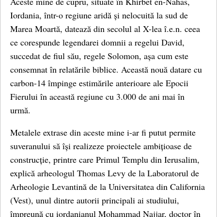
Aceste mine de cupru, situate în Khirbet en-Nahas,
Iordania, într-o regiune aridă și nelocuită la sud de
Marea Moartă, datează din secolul al X-lea î.e.n. ceea
ce corespunde legendarei domnii a regelui David,
succedat de fiul său, regele Solomon, așa cum este
consemnat în relatările biblice. Această nouă datare cu
carbon-14 împinge estimările anterioare ale Epocii
Fierului în această regiune cu 3.000 de ani mai în
urmă.
Metalele extrase din aceste mine i-ar fi putut permite
suveranului să își realizeze proiectele ambițioase de
construcție, printre care Primul Templu din Ierusalim,
explică arheologul Thomas Levy de la Laboratorul de
Arheologie Levantină de la Universitatea din California
(Vest), unul dintre autorii principali ai studiului,
împreună cu iordanianul Mohammad Najjar, doctor în