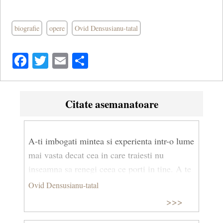
biografie
opere
Ovid Densusianu-tatal
Facebook
Twitter
Email
Share
Citate asemanatoare
A-ti imbogati mintea si experienta intr-o lume
mai vasta decat cea in care traiesti nu
inseamna sa renegi ceea ce porti in tine. A te
hrani din seve adanci nu inseamna sa te
Ovid Densusianu-tatal
alterezi.
>>>