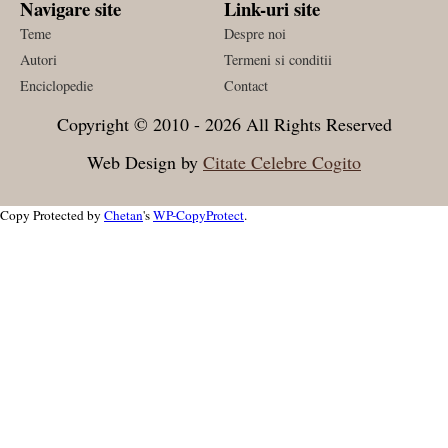
Navigare site
Link-uri site
Teme
Despre noi
Autori
Termeni si conditii
Enciclopedie
Contact
Copyright © 2010 - 2026 All Rights Reserved
Web Design by
Citate Celebre Cogito
Copy Protected by
Chetan
's
WP-CopyProtect
.