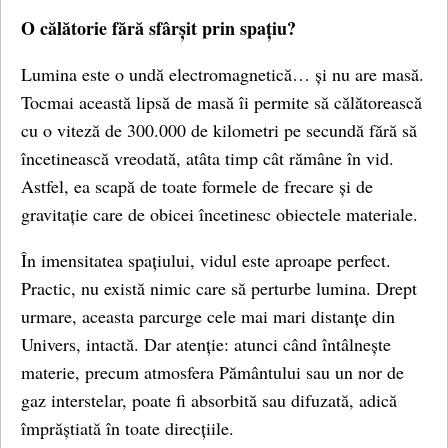
O călătorie fără sfârșit prin spațiu?
Lumina este o undă electromagnetică… și nu are masă.
Tocmai această lipsă de masă îi permite să călătorească
cu o viteză de 300.000 de kilometri pe secundă fără să
încetinească vreodată, atâta timp cât rămâne în vid.
Astfel, ea scapă de toate formele de frecare și de
gravitație care de obicei încetinesc obiectele materiale.
În imensitatea spațiului, vidul este aproape perfect.
Practic, nu există nimic care să perturbe lumina. Drept
urmare, aceasta parcurge cele mai mari distanțe din
Univers, intactă. Dar atenție: atunci când întâlnește
materie, precum atmosfera Pământului sau un nor de
gaz interstelar, poate fi absorbită sau difuzată, adică
împrăștiată în toate direcțiile.