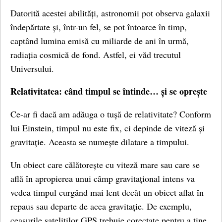
Datorită acestei abilități, astronomii pot observa galaxii
îndepărtate și, într-un fel, se pot întoarce în timp,
captând lumina emisă cu miliarde de ani în urmă,
radiația cosmică de fond. Astfel, ei văd trecutul
Universului.
Relativitatea: când timpul se întinde… și se oprește
Ce-ar fi dacă am adăuga o tușă de relativitate? Conform
lui Einstein, timpul nu este fix, ci depinde de viteză și
gravitație. Aceasta se numește dilatare a timpului.
Un obiect care călătorește cu viteză mare sau care se
află în apropierea unui câmp gravitațional intens va
vedea timpul curgând mai lent decât un obiect aflat în
repaus sau departe de acea gravitație. De exemplu,
ceasurile sateliților GPS trebuie corectate pentru a ține