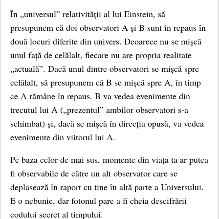
În „universul” relativității al lui Einstein, să
presupunem că doi observatori A și B sunt în repaus în
două locuri diferite din univers. Deoarece nu se mișcă
unul față de celălalt, fiecare nu are propria realitate
„actuală”. Dacă unul dintre observatori se mișcă spre
celălalt, să presupunem că B se mișcă spre A, în timp
ce A rămâne în repaus. B va vedea evenimente din
trecutul lui A („prezentul” ambilor observatori s-a
schimbat) și, dacă se mișcă în direcția opusă, va vedea
evenimente din viitorul lui A.
Pe baza celor de mai sus, momente din viața ta ar putea
fi observabile de către un alt observator care se
deplasează în raport cu tine în altă parte a Universului.
E o nebunie, dar fotonul pare a fi cheia descifrării
codului secret al timpului.