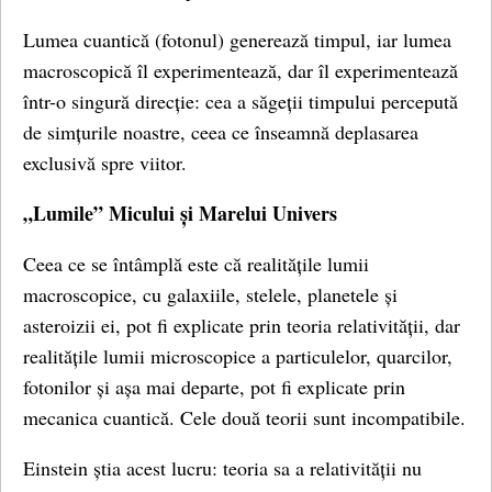
Lumea cuantică (fotonul) generează timpul, iar lumea
macroscopică îl experimentează, dar îl experimentează
într-o singură direcție: cea a săgeții timpului percepută
de simțurile noastre, ceea ce înseamnă deplasarea
exclusivă spre viitor.
„Lumile” Micului și Marelui Univers
Ceea ce se întâmplă este că realitățile lumii
macroscopice, cu galaxiile, stelele, planetele și
asteroizii ei, pot fi explicate prin teoria relativității, dar
realitățile lumii microscopice a particulelor, quarcilor,
fotonilor și așa mai departe, pot fi explicate prin
mecanica cuantică. Cele două teorii sunt incompatibile.
Einstein știa acest lucru: teoria sa a relativității nu