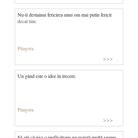
Nu-ti destainui fericirea unui om mai putin fericit
decat tine.
Pitagora
>>>
Un gând este o idee în trecere.
Pitagora
>>>
Să ştii că nici o prefăcătorie nu rezistă multă vreme.