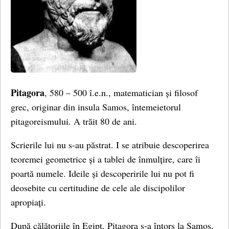
Pitagora
, 580 – 500 î.e.n., matematician și filosof
grec, originar din insula Samos, întemeietorul
pitagoreismului. A trăit 80 de ani.
Scrierile lui nu s-au păstrat. I se atribuie descoperirea
teoremei geometrice și a tablei de înmulțire, care îi
poartă numele. Ideile și descoperirile lui nu pot fi
deosebite cu certitudine de cele ale discipolilor
apropiați.
După călătoriile în Egipt, Pitagora s-a întors la Samos,