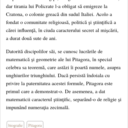
dar tirania lui Policrate l-a obligat să emigreze la
Cratona, o colonie greacă din sudul Italiei. Acolo a
fondat o comunitate religioasă, politică și științifică a
cărei influență, în ciuda caracterului secret al mișcării,
a durat două sute de ani.
Datorită discipolilor săi, se cunosc lucrările de
matematică și geometrie ale lui Pitagora, în special
celebra sa teoremă, care astăzi îi poartă numele, asupra
unghiurilor triunghiului. Dacă persistă îndoiala cu
privire la paternitatea acestei formule, Pitagora este
primul care a demonstrat-o. De asemenea, a dat
matematicii caracterul științific, separând-o de religie și
impunând numerația zecimală.
biografie
Pitagora