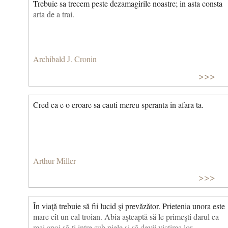
Trebuie sa trecem peste dezamagirile noastre; in asta consta
arta de a trai.
Archibald J. Cronin
>>>
Cred ca e o eroare sa cauti mereu speranta in afara ta.
Arthur Miller
>>>
În viaţă trebuie să fii lucid şi prevăzător. Prietenia unora este
mare cît un cal troian. Abia aşteaptă să le primeşti darul ca
mai apoi să‑ţi intre sub piele şi să devii victima lor.