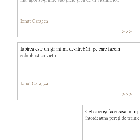
Ionut Caragea
>>>
Iubirea este un şir infinit de‑ntrebări, pe care facem
echilibristica vieţii.
Ionut Caragea
>>>
Cel care îşi face casă în mij
întotdeauna pereţi de trainic