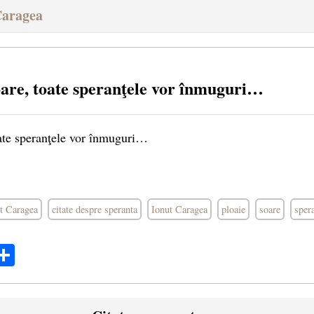
Caragea
oare, toate speranţele vor înmuguri…
oate speranţele vor înmuguri…
ut Caragea
citate despre speranta
Ionut Caragea
ploaie
soare
sper
ok
ter
mail
Share