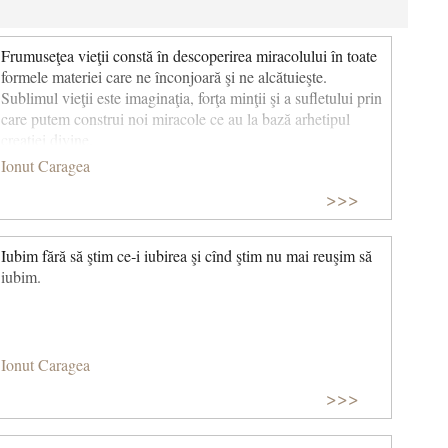
Frumuseţea vieţii constă în descoperirea miracolului în toate
formele materiei care ne înconjoară şi ne alcătuieşte.
Sublimul vieţii este imaginaţia, forţa minţii şi a sufletului prin
care putem construi noi miracole ce au la bază arhetipul
creaţiei divine.
Ionut Caragea
>>>
Iubim fără să ştim ce‑i iubirea şi cînd ştim nu mai reuşim să
iubim.
Ionut Caragea
>>>