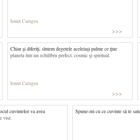
Ionut Caragea
>>>
Chiar şi diferiţi, sîntem degetele aceleiaşi palme ce ţine
planeta într‑un echilibru perfect, cosmic şi spiritual.
Ionut Caragea
>>>
locul cuvintelor va avea
Spune-mi cu ce cuvinte să te satu
e vise.