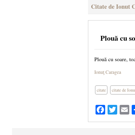
Citate de Ionut 
Plouă cu s
Plouă cu soare, t
Ionuţ Caragea
citate
citate de Ion
Facebo
Twit
E