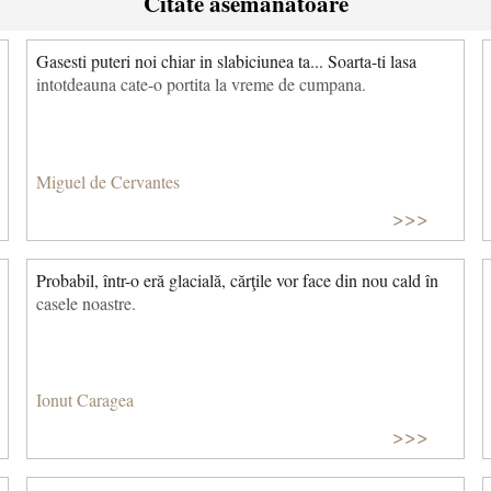
Citate asemanatoare
Gasesti puteri noi chiar in slabiciunea ta... Soarta-ti lasa
intotdeauna cate-o portita la vreme de cumpana.
Miguel de Cervantes
>>>
Probabil, într-o eră glacială, cărţile vor face din nou cald în
casele noastre.
Ionut Caragea
>>>