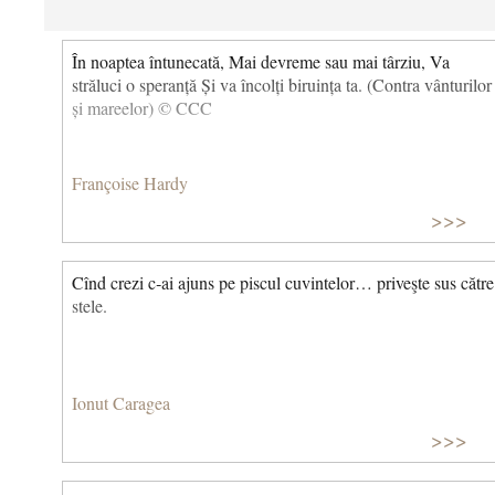
În noaptea întunecată, Mai devreme sau mai târziu, Va
străluci o speranță Și va încolți biruința ta. (Contra vânturilor
și mareelor) © CCC
Françoise Hardy
>>>
Cînd crezi c‑ai ajuns pe piscul cuvintelor… priveşte sus către
stele.
Ionut Caragea
>>>