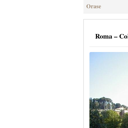
Orase
Roma – Col