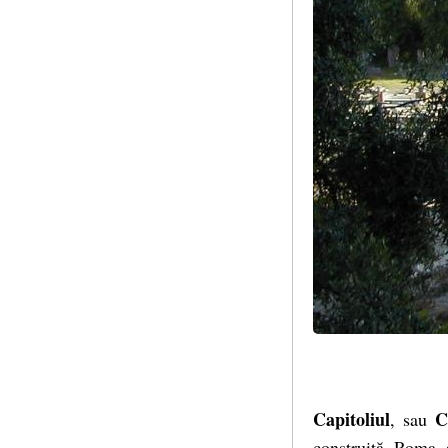
Capitoliul
C
, sau
construită Roma a