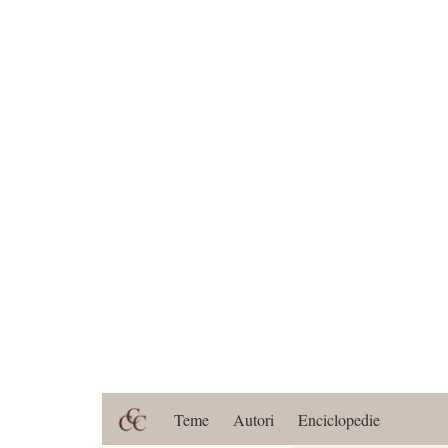
Teme
Autori
Enciclopedie