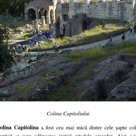
Colina Capitoliului
olina Capitolina
a fost cea mai mică dintre cele șapte col
ntică și care adăpostea inițial citadela orașului. Aici s-a