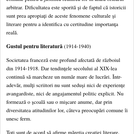
arbitrar. Dificultatea este sporită și de faptul că istoricii
sunt prea apropiați de aceste fenomene culturale și
literare pentru a identifica cu certitudine importanța
reală.
Gustul pentru literatură
(1914-1940)
Societatea franceză este profund afectată de războiul
din 1914-1918. Dar tendințele secolului al XIX-lea
continuă să marcheze un număr mare de lucrări. Într-
adevăr, mulți scriitori nu sunt seduși nici de experiențe
avangardiste, nici de angajamentul politic explicit. Nu
formează o școală sau o mișcare anume, dar prin
diversitatea atitudinilor lor, câteva preocupări comune îi
unesc ferm.
Toți sunt de acord să afirme măreția creației literare.