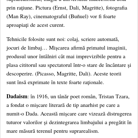
prin rațiune. Pictura (Ernst, Dali, Magritte), fotografia
(Man Ray), cinematograful (Buñuel) vor fi foarte
aproapiați de acest curent.
Tehnicile folosite sunt noi: colaj, scriere automată,
jocuri de limbaj… Mișcarea afirmă primatul imaginii,
produsul unor întâlniri cât mai imprevizibile pentru a
plasa cititorul sau spectatorul într-o stare de încântare și
descoperire. (Picasso, Magritte, Dali). Aceste teorii
sunt însă exprimate în texte foarte raționale.
Dadaism
: în 1916, un tânăr poet român, Tristan Tzara,
a fondat o mișcare literară de tip anarhist pe care a
numit-o Dada. Această mișcare care vizează distrugerea
tuturor valorilor și dezintegrarea limbajului a pregătit în
mare măsură terenul pentru suprarealism.