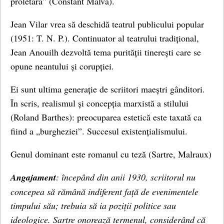
proletară” (Constant Malva).
Jean Vilar vrea să deschidă teatrul publicului popular
(1951: T. N. P.). Continuator al teatrului tradițional,
Jean Anouilh dezvoltă tema purității tinerești care se
opune neantului și corupției.
Ei sunt ultima generație de scriitori maeștri gânditori.
În scris, realismul și concepția marxistă a stilului
(Roland Barthes): preocuparea estetică este taxată ca
fiind a „burgheziei”. Succesul existențialismului.
Genul dominant este romanul cu teză (Sartre, Malraux)
Angajament
: începând din anii 1930, scriitorul nu
concepea să rămână indiferent față de evenimentele
timpului său; trebuia să ia poziții politice sau
ideologice. Sartre onorează termenul, considerând că