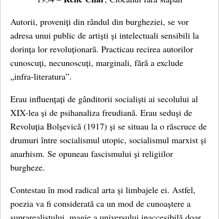
Autorii, proveniți din rândul din burgheziei, se vor
adresa unui public de artiști și intelectuali sensibili la
dorința lor revoluționară. Practicau recirea autorilor
cunoscuți, necunoscuți, marginali, fără a exclude
„infra-literatura”.
Erau influențați de gânditorii socialiști ai secolului al
XIX-lea și de psihanaliza freudiană. Erau seduși de
Revoluția Bolșevică (1917) și se situau la o răscruce de
drumuri între socialismul utopic, socialismul marxist și
anarhism. Se opuneau fascismului și religiilor
burgheze.
Contestau în mod radical arta și limbajele ei. Astfel,
poezia va fi considerată ca un mod de cunoaștere a
suprarealistului, magie a universului inaccesibilă doar