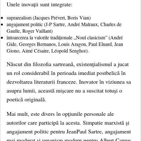
Unele inovații sunt integrate:
suprarealism (Jacques Prévert, Boris Vian)
angajament politic (J-P Sartre, André Malraux, Charles de
Gaulle, Roger Vaillant)
întoarcerea la valorile tradiționale „Noul clasicism” (André
Gide, Georges Bernanos, Louis Aragon, Paul Eluard, Jean
Giono, Aimé Césaire, Léopold Senghor).
Născut din filozofia sartreană, existențialismul a jucat
un rol considerabil în perioada imediat postbelică în
dezvoltarea literaturii franceze. Inovator în viziunea sa
asupra lumii, această mișcare nu a suscitat totuși o
poetică originală.
Mai mult, este divers în opțiunile personale ale
autorilor care participă la acesta. Simpatie marxistă și
angajament politic pentru JeanPaul Sartre, angajament
mai moderat și umanism modern pentru Albert Camus.