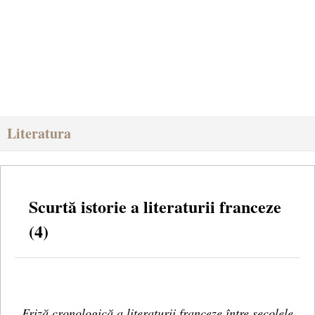
Literatura
Scurtă istorie a literaturii franceze
(4)
Friză cronologică a literaturii franceze între secolele