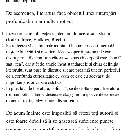
autentic populare.
De asemenea, literatura face obiectul unei interogări
profunde din mai multe motive:
Inovatorii care influențează literatura franceză sunt străini
(Kafka, Joyce, Faulkner, Brecht)
Se reflectează asupra patrimoniului literar, iar acest lucru dă
naștere la recitiri și rescrieri. Redescoperiri pasionante care
distrug criteriile conform cărora s-a spus că o operă este „bună”
sau „rea”, dar atât de ample încât standardele și chiar definiția
literarului sunt puse în discuție și care prezintă uneori pericolul
de a confunda curiozitățile cu ceea ce este cu adevărat de
importanță istorică sau estetică.
În plus față de literatură, „oficial”, se dezvoltă o para-literatură
(roman polițist, benzi desenate etc.) și noi mijloace de expresie
(cinema, radio, televiziune, discuri etc.)
De acum înainte este imposibil să citezi toți autorii și
este foarte dificil să li se găsească suficiente puncte
comune pentru a justifica reunirea lor în afara oricărui