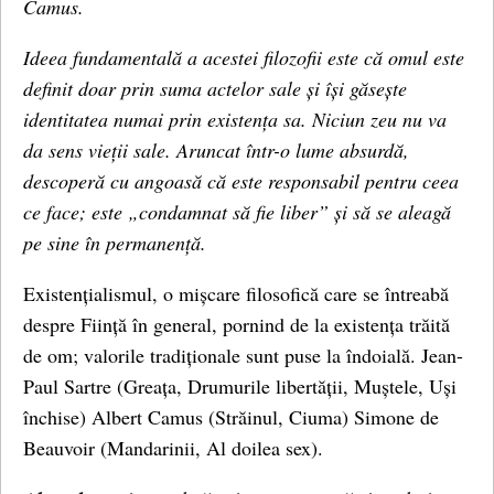
Camus.
Ideea fundamentală a acestei filozofii este că omul este
definit doar prin suma actelor sale și își găsește
identitatea numai prin existența sa. Niciun zeu nu va
da sens vieții sale. Aruncat într-o lume absurdă,
descoperă cu angoasă că este responsabil pentru ceea
ce face; este „condamnat să fie liber” și să se aleagă
pe sine în permanență.
Existențialismul, o mișcare filosofică care se întreabă
despre Ființă în general, pornind de la existența trăită
de om; valorile tradiționale sunt puse la îndoială. Jean-
Paul Sartre (Greața, Drumurile libertății, Muștele, Uși
închise) Albert Camus (Străinul, Ciuma) Simone de
Beauvoir (Mandarinii, Al doilea sex).