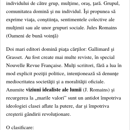
individului de către grup, mulțime, oraș, țară. Grupul,
comunitatea domină și nu individul. Își propunea să
exprime viața, conștiința, sentimentele colective ale
mulțimii sau ale unor grupuri sociale. Jules Romains
(Oameni de bună voință)
Doi mari editori domină piața cărților: Gallimard și
Grasset. Au fost create mai multe reviste, în special
Nouvelle Revue Française. Mulți scriitori, fără a lua în
mod explicit poziții politice, intenționează să denunțe
mediocritatea societății și a moralității oficiale.
viziuni idealiste ale lumii
Anumite
(J. Romains) și
recurgerea la „marile valori” sunt un antidot împotriva
ideologiei clasei aflate la putere, dar și împotriva
creșterii gândirii revoluționare.
O clasificare: