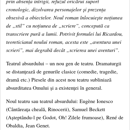
prin absența intrigii, refuzul oricărui suport
cronologic, dizolvarea personajelor și prezența
obsesivă a obiectelor. Noul roman înlocuiește noțiunea
de „stil” cu noțiunea de „scriere”, concepută ca
transcriere pură a lumii. Potrivit formulei lui Ricardou,
teoreticianul noului roman, acesta este „aventura unei
scrieri”, mai degrabă decât „scrierea unei aventuri”.
Teatrul absurdului – un nou gen de teatru. Dramaturgii
se distanțează de genurile clasice (comedie, tragedie,
dramă etc.) Piesele din acest nou teatru subliniază
absurditatea Omului și a existenței în general.
Noul teatru sau teatrul absurdului: Eugène Ionesco
(Cântăreața cheală, Rinocerii), Samuel Beckett
(Așteptându-l pe Godot, Oh! Zilele frumoase), René de
Obaldia, Jean Genet.