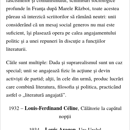
fascismelor și comunismului, schimbări sociologice
profunde în Franța după Marele Război, toate acestea
păreau să interzică scriitorilor să rămână neutri: unii
considerând că un mesaj social generos nu mai este
suficient, își plasează opera pe calea angajamentului
politic și a unei repuneri în discuție a funcțiilor
literaturii.
Căile sunt multiple: Dada și suprarealismul sunt un caz
special; unii se angajează fizic în acțiune și devin
activiști de partid; alții, în cele din urmă, produc lucrări
care combină literatura, filosofia și politica, practicând
astfel o „literatură angajată”.
Louis-Ferdinand Céline
1932 –
, Călătorie la capătul
nopții
Louis Aragon
1934 –
, Ura Uralul