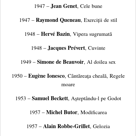
Jean Genet
1947 –
, Cele bune
Raymond Queneau
1947 –
, Exerciții de stil
Hervé Bazin
1948 –
, Vipera sugrumată
Jacques Prévert
1948 –
, Cuvinte
Simone de Beauvoir
1949 –
, Al doilea sex
Eugène Ionesco
1950 –
, Cântăreața cheală, Regele
moare
Samuel Beckett
1953 –
, Așteptându-l pe Godot
Michel Butor
1957 –
, Modificarea
Alain Robbe-Grillet
1957 –
, Gelozia