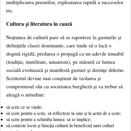
multiplicarea premiilor, exploatarea rapidă a succeselor
etc.
Cultura și literatura în cauză
Noțiunea de cultură pare să se raporteze la gusturile și
definițiile clasei dominante, care tinde să o facă o
dogmă rigidă; predarea o propagă ca un adevăr imuabil
(tradiție, inutilitate, umanism), pe măsură ce lumea
socială evoluează și manifestă gusturi și dorințe diferite.
Scriitorul devine mai conștient de izolarea și
compromisul său cu societatea burgheză și va trebui să
aleagă o atitudine:
să scrie ce se vinde;
să scrie pentru a scrie, să reflecteze la sine și la actul de a scrie;
să scrie pentru a schimba lumea: să se implice;
să conteste locul și funcția culturii în beneficiul unei culturi