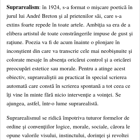
Suprarealism
: în 1924, s-a format o mișcare poetică în
jurul lui André Breton și al prietenilor săi, care s-a
extins foarte repede în toate artele. Ambiția sa era de a
elibera artistul de toate constrângerile impuse de gust și
rațiune. Poezia va fi de acum înainte o plonjare în
inconștient din care va transcrie cele mai neobișnuite și
colorate mesaje în absența oricărui control și a oricărei
preocupări estetice sau morale. Pentru a atinge acest
obiectiv, suprarealiștii au practicat în special scrierea
automată care constă în scrierea spontană a tot ceea ce
îți vine în minte fără nicio intervenție a voinței. Se
ajungea, astfel, într-o lume suprarealistă.
Suprarealismul se ridică împotriva tuturor formelor de
ordine și convențiilor logice, morale, sociale, cărora le
opune valorile visului, instinctului, dorinței și revoltei