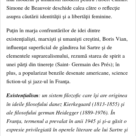
Simone de Beauvoir deschide calea către o reflecție
asupra căutării identității și a libertății feminine.
Puțin în marja confruntărilor de idei dintre
existențialiști, marxiști și umaniști creștini, Boris Vian,
influențat superficial de gândirea lui Sartre și de
elementele suprarealismului, rezumă starea de spirit a
unei părți din tinerețe (Saint- Germain des Prés); în
plus, a popularizat benzile desenate americane, science
fiction-ul și jazz-ul în Franța.
Existențialism
: un sistem filozofic care își are originea
în ideile filosofului danez Kierkegaard (1813-1855) și
ale filosofului german Heidegger (1889-1976). În
Franța, termenul a prevalat în anii 1945 și și-a găsit o
expresie privilegiată în operele literare ale lui Sartre și