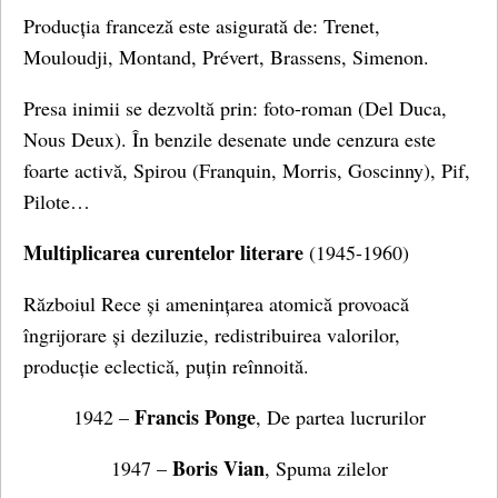
Producția franceză este asigurată de: Trenet,
Mouloudji, Montand, Prévert, Brassens, Simenon.
Presa inimii se dezvoltă prin: foto-roman (Del Duca,
Nous Deux). În benzile desenate unde cenzura este
foarte activă, Spirou (Franquin, Morris, Goscinny), Pif,
Pilote…
Multiplicarea curentelor literare
(1945-1960)
Războiul Rece și amenințarea atomică provoacă
îngrijorare și deziluzie, redistribuirea valorilor,
producție eclectică, puțin reînnoită.
Francis Ponge
1942 –
, De partea lucrurilor
Boris Vian
1947 –
, Spuma zilelor