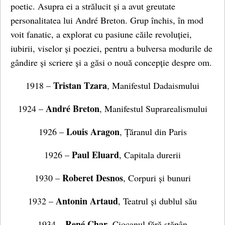
poetic. Asupra ei a strălucit și a avut greutate
personalitatea lui André Breton. Grup închis, în mod
voit fanatic, a explorat cu pasiune căile revoluției,
iubirii, viselor și poeziei, pentru a bulversa modurile de
gândire și scriere și a găsi o nouă concepție despre om.
Tristan Tzara
1918 –
, Manifestul Dadaismului
André Breton
1924 –
, Manifestul Suprarealismului
Louis Aragon
1926 –
, Țăranul din Paris
Paul Eluard
1926 –
, Capitala durerii
Roberet Desnos
1930 –
, Corpuri și bunuri
Antonin Artaud
1932 –
, Teatrul și dublul său
René Char
1934 –
, Ciocanul fără stăpân