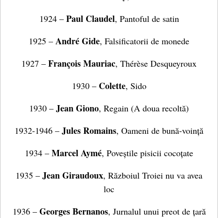
Paul Claudel
1924 –
, Pantoful de satin
André Gide
1925 –
, Falsificatorii de monede
François Mauriac
1927 –
, Thérèse Desqueyroux
Colette
1930 –
, Sido
Jean Giono
1930 –
, Regain (A doua recoltă)
Jules Romains
1932-1946 –
, Oameni de bună-voință
Marcel Aymé
1934 –
, Poveștile pisicii cocoțate
Jean Giraudoux
1935 –
, Războiul Troiei nu va avea
loc
Georges Bernanos
1936 –
, Jurnalul unui preot de țară