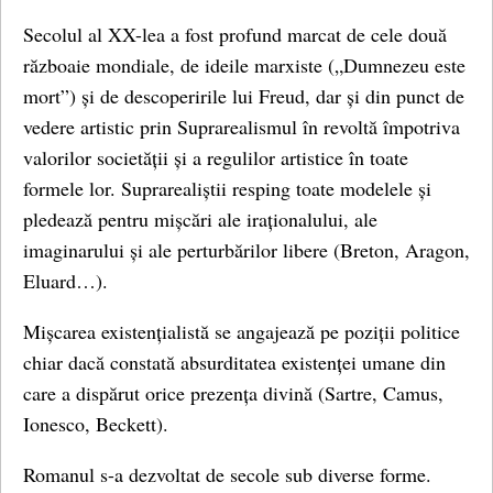
Secolul al XX-lea a fost profund marcat de cele două
războaie mondiale, de ideile marxiste („Dumnezeu este
mort”) și de descoperirile lui Freud, dar și din punct de
vedere artistic prin Suprarealismul în revoltă împotriva
valorilor societății și a regulilor artistice în toate
formele lor. Suprarealiștii resping toate modelele și
pledează pentru mișcări ale iraționalului, ale
imaginarului și ale perturbărilor libere (Breton, Aragon,
Eluard…).
Mișcarea existențialistă se angajează pe poziții politice
chiar dacă constată absurditatea existenței umane din
care a dispărut orice prezența divină (Sartre, Camus,
Ionesco, Beckett).
Romanul s-a dezvoltat de secole sub diverse forme.