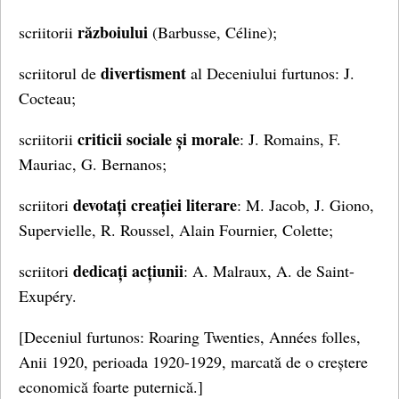
războiului
scriitorii
(Barbusse, Céline);
divertisment
scriitorul de
al Deceniului furtunos: J.
Cocteau;
criticii sociale și morale
scriitorii
: J. Romains, F.
Mauriac, G. Bernanos;
devotați
creației literare
scriitori
: M. Jacob, J. Giono,
Supervielle, R. Roussel, Alain Fournier, Colette;
dedicați
acțiunii
scriitori
: A. Malraux, A. de Saint-
Exupéry.
[Deceniul furtunos: Roaring Twenties, Années folles,
Anii 1920, perioada 1920-1929, marcată de o creștere
economică foarte puternică.]