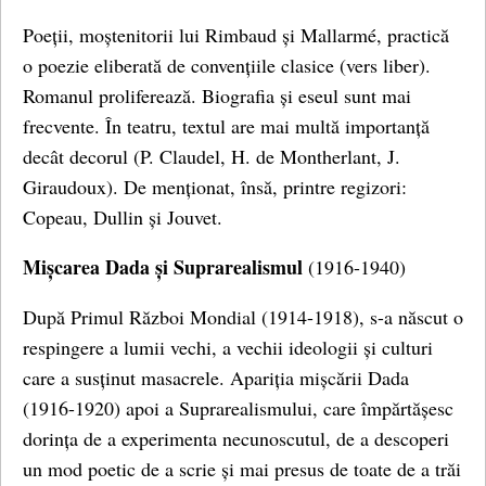
Poeții, moștenitorii lui Rimbaud și Mallarmé, practică
o poezie eliberată de convențiile clasice (vers liber).
Romanul proliferează. Biografia și eseul sunt mai
frecvente. În teatru, textul are mai multă importanță
decât decorul (P. Claudel, H. de Montherlant, J.
Giraudoux). De menționat, însă, printre regizori:
Copeau, Dullin și Jouvet.
Mișcarea Dada și Suprarealismul
(1916-1940)
După Primul Război Mondial (1914-1918), s-a născut o
respingere a lumii vechi, a vechii ideologii și culturi
care a susținut masacrele. Apariția mișcării Dada
(1916-1920) apoi a Suprarealismului, care împărtășesc
dorința de a experimenta necunoscutul, de a descoperi
un mod poetic de a scrie și mai presus de toate de a trăi