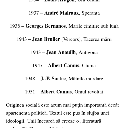
André Malraux
1937 –
, Speranța
Georges Bernanos
1938 –
, Marile cimitire sub lună
Jean Bruller
1943 –
(Vercors), Tăcerea mării
Jean Anouilh
1943 –
, Antigona
Albert Camus
1947 –
, Ciuma
J.-P. Sartre
1948 –
, Mâinile murdare
Albert Camus
1951 –
, Omul revoltat
Originea socială este acum mai puțin importantă decât
apartenența politică. Textul este pus în slujba unei
ideologii. Unii încearcă să creeze o „literatură