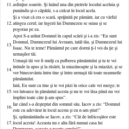
11.
asfinţise soarele. Şi luând una din pietrele locului aceluia şi
punându-şi-o căpătâi, s-a culcat în locul acela.
Şi a visat că era o scară, sprijinită pe pământ, iar cu vârful
12.
atingea cerul; iar îngerii lui Dumnezeu se suiau şi se
pogorau pe ea.
Apoi S-a arătat Domnul în capul scării şi i-a zis: “Eu sunt
Domnul, Dumnezeul lui Avraam, tatăl tău, şi Dumnezeul lui
13.
Isaac. Nu te teme! Pământul pe care dormi ţi-l voi da ţie şi
urmaşilor tăi.
Urmaşii tăi vor fi mulţi ca pulberea pământului şi tu te vei
întinde la apus şi la răsărit, la miazănoapte şi la miazăzi, şi se
14.
vor binecuvânta întru tine şi întru urmaşii tăi toate neamurile
pământului.
Iată, Eu sunt cu tine şi te voi păzi în orice cale vei merge; te
15.
voi întoarce în pământul acesta şi nu te voi lăsa până nu voi
împlini toate câte ţi-am spus”.
Iar când s-a deşteptat din somnul său, Iacov a zis: “Domnul
16.
este cu adevărat în locul acesta şi eu n-am ştiut!”
Şi, spăimântându-se Iacov, a zis: “Cât de înfricoşător este
17.
locul acesta! Aceasta nu e alta fără numai casa lui
Dumnezeu, aceasta e poarta cerului!”