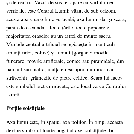
și de centru. Văzut de sus, el apare ca vârful unei
verticale, este Centrul Lumii; văzut de sub orizont,
acesta apare ca o linie verticală, axa lumii, dar și scara,
panta de escaladat. Toate țările, toate popoarele,
majoritatea orașelor au un astfel de munte sacru.
Muntele central artificial se regăsește în monticuli
(munți mici, coline) și tumuli (gorgane; movile
funerare; movile artificiale, conice sau piramidale, din
pământ sau piatră, înălțate deasupra unui mormânt
străvechi), grămezile de pietre celtice. Scara lui Iacov
este simbolul pietrei ridicate, este localizarea Centrului
Lumii.
Porțile solstițiale
Axa lumii este, în spațiu, axa polilor. În timp, aceasta
devine simbolul foarte bogat al axei solstițiale. În