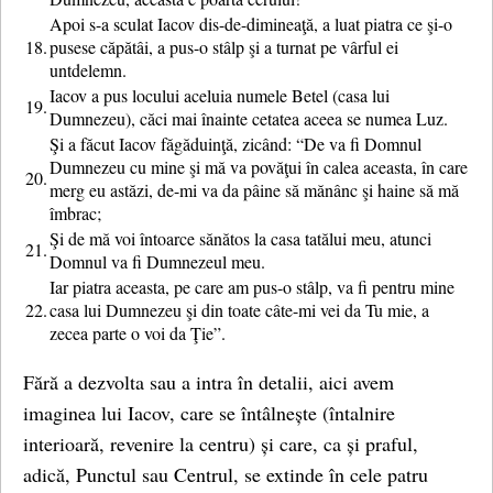
Apoi s-a sculat Iacov dis-de-dimineaţă, a luat piatra ce şi-o
18.
pusese căpătâi, a pus-o stâlp şi a turnat pe vârful ei
untdelemn.
Iacov a pus locului aceluia numele Betel (casa lui
19.
Dumnezeu), căci mai înainte cetatea aceea se numea Luz.
Şi a făcut Iacov făgăduinţă, zicând: “De va fi Domnul
Dumnezeu cu mine şi mă va povăţui în calea aceasta, în care
20.
merg eu astăzi, de-mi va da pâine să mănânc şi haine să mă
îmbrac;
Şi de mă voi întoarce sănătos la casa tatălui meu, atunci
21.
Domnul va fi Dumnezeul meu.
Iar piatra aceasta, pe care am pus-o stâlp, va fi pentru mine
22.
casa lui Dumnezeu şi din toate câte-mi vei da Tu mie, a
zecea parte o voi da Ţie”.
Fără a dezvolta sau a intra în detalii, aici avem
imaginea lui Iacov, care se întâlnește (întalnire
interioară, revenire la centru) și care, ca și praful,
adică, Punctul sau Centrul, se extinde în cele patru