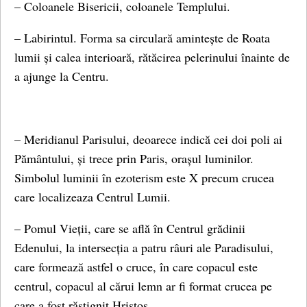
– Coloanele Bisericii, coloanele Templului.
– Labirintul. Forma sa circulară amintește de Roata
lumii și calea interioară, rătăcirea pelerinului înainte de
a ajunge la Centru.
– Meridianul Parisului, deoarece indică cei doi poli ai
Pământului, și trece prin Paris, orașul luminilor.
Simbolul luminii în ezoterism este X precum crucea
care localizeaza Centrul Lumii.
– Pomul Vieții, care se află în Centrul grădinii
Edenului, la intersecția a patru râuri ale Paradisului,
care formează astfel o cruce, în care copacul este
centrul, copacul al cărui lemn ar fi format crucea pe
care a fost răstignit Hristos.