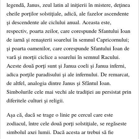
legendă, Janus, zeul latin al inițierii în mistere, deținea
cheile porților solstițiale, adică, ale fazelor ascendente
și descendente ale ciclului anual. Aceasta este,
respectiv, poarta zeilor, care corespunde Sfantului Ioan
de iarnă și renașterii soarelui în semnul Capricornului;
și poarta oamenilor, care corespunde Sfantului Ioan de
vară și morții ciclice a soarelui în semnul Racului.
Aceste două porți sunt și Janua coeli și Janua inferni,
adica porțile paradisului și ale infernului. De remarcat,
de altfel, analogia dintre Janus și Sfântul Ioan.
Simbolurile cele mai vechi ale tradiției au persistat prin
diferitele culturi și religii.
Așa că, dacă se trage o linie pe cercul care este
zodiacul, între cele două porți solstițiale, se regăseste
simbolul axei lumii. Dacă acesta ar trebui să fie