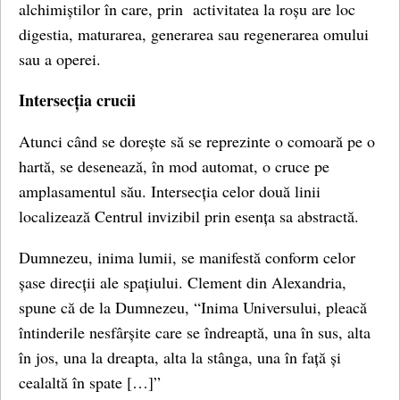
alchimiștilor în care, prin activitatea la roșu are loc
digestia, maturarea, generarea sau regenerarea omului
sau a operei.
Intersecția crucii
Atunci când se dorește să se reprezinte o comoară pe o
hartă, se desenează, în mod automat, o cruce pe
amplasamentul său. Intersecția celor două linii
localizează Centrul invizibil prin esența sa abstractă.
Dumnezeu, inima lumii, se manifestă conform celor
șase direcții ale spațiului. Clement din Alexandria,
spune că de la Dumnezeu, “Inima Universului, pleacă
întinderile nesfârșite care se îndreaptă, una în sus, alta
în jos, una la dreapta, alta la stânga, una în față și
cealaltă în spate […]”