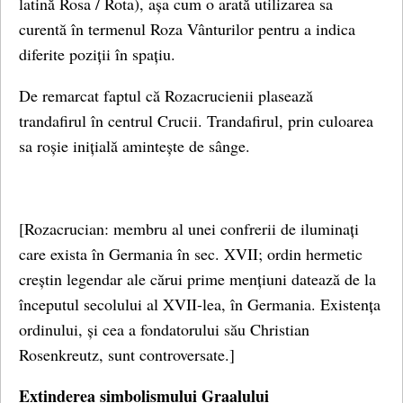
latină Rosa / Rota), așa cum o arată utilizarea sa
curentă în termenul Roza Vânturilor pentru a indica
diferite poziții în spațiu.
De remarcat faptul că Rozacrucienii plasează
trandafirul în centrul Crucii. Trandafirul, prin culoarea
sa roșie inițială amintește de sânge.
[Rozacrucian: membru al unei confrerii de iluminați
care exista în Germania în sec. XVII; ordin hermetic
creștin legendar ale cărui prime mențiuni datează de la
începutul secolului al XVII-lea, în Germania. Existența
ordinului, și cea a fondatorului său Christian
Rosenkreutz, sunt controversate.]
Extinderea simbolismului Graalului