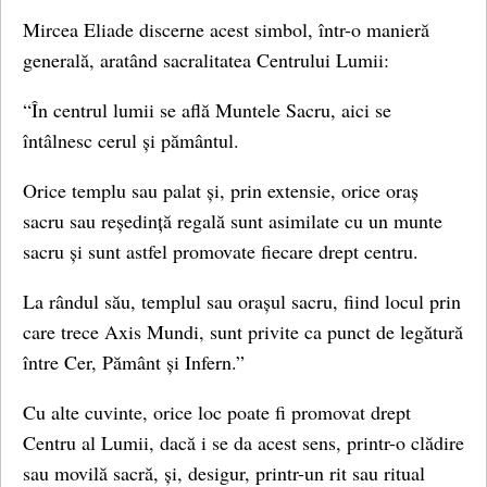
Mircea Eliade discerne acest simbol, într-o manieră
generală, aratând sacralitatea Centrului Lumii:
“În centrul lumii se află Muntele Sacru, aici se
întâlnesc cerul și pământul.
Orice templu sau palat și, prin extensie, orice oraș
sacru sau reședință regală sunt asimilate cu un munte
sacru și sunt astfel promovate fiecare drept centru.
La rândul său, templul sau orașul sacru, fiind locul prin
care trece Axis Mundi, sunt privite ca punct de legătură
între Cer, Pământ și Infern.”
Cu alte cuvinte, orice loc poate fi promovat drept
Centru al Lumii, dacă i se da acest sens, printr-o clădire
sau movilă sacră, și, desigur, printr-un rit sau ritual