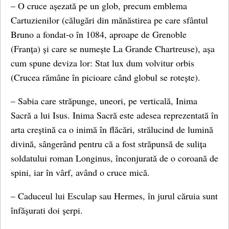
– O cruce așezată pe un glob, precum emblema
Cartuzienilor (călugări din mănăstirea pe care sfântul
Bruno a fondat-o în 1084, aproape de Grenoble
(Franța) și care se numește La Grande Chartreuse), așa
cum spune deviza lor: Stat lux dum volvitur orbis
(Crucea rămâne în picioare când globul se rotește).
– Sabia care străpunge, uneori, pe verticală, Inima
Sacră a lui Isus. Inima Sacră este adesea reprezentată în
arta creștină ca o inimă în flăcări, strălucind de lumină
divină, sângerând pentru că a fost străpunsă de sulița
soldatului roman Longinus, înconjurată de o coroană de
spini, iar în vârf, având o cruce mică.
– Caduceul lui Esculap sau Hermes, în jurul căruia sunt
înfășurati doi șerpi.