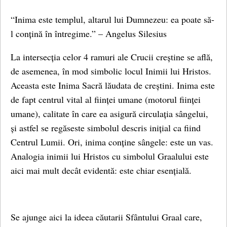
“Inima este templul, altarul lui Dumnezeu: ea poate să-
l conțină în întregime.” – Angelus Silesius
La intersecția celor 4 ramuri ale Crucii creștine se află,
de asemenea, în mod simbolic locul Inimii lui Hristos.
Aceasta este Inima Sacră lăudata de creștini. Inima este
de fapt centrul vital al ființei umane (motorul ființei
umane), calitate în care ea asigură circulația sângelui,
și astfel se regăseste simbolul descris inițial ca fiind
Centrul Lumii. Ori, inima conține sângele: este un vas.
Analogia inimii lui Hristos cu simbolul Graalului este
aici mai mult decât evidentă: este chiar esențială.
Se ajunge aici la ideea căutarii Sfântului Graal care,