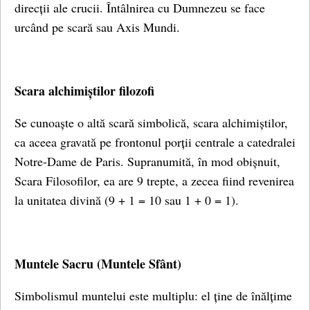
direcții ale crucii. Întâlnirea cu Dumnezeu se face
urcând pe scară sau Axis Mundi.
Scara alchimiștilor filozofi
Se cunoaște o altă scară simbolică, scara alchimiștilor,
ca aceea gravată pe frontonul porții centrale a catedralei
Notre-Dame de Paris. Supranumită, în mod obișnuit,
Scara Filosofilor, ea are 9 trepte, a zecea fiind revenirea
la unitatea divină (9 + 1 = 10 sau 1 + 0 = 1).
Muntele Sacru (Muntele Sfânt)
Simbolismul muntelui este multiplu: el ține de înălțime