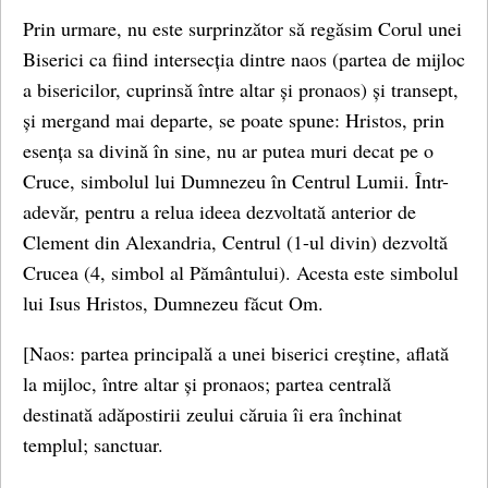
Prin urmare, nu este surprinzător să regăsim Corul unei
Biserici ca fiind intersecția dintre naos (partea de mijloc
a bisericilor, cuprinsă între altar și pronaos) și transept,
și mergand mai departe, se poate spune: Hristos, prin
esența sa divină în sine, nu ar putea muri decat pe o
Cruce, simbolul lui Dumnezeu în Centrul Lumii. Într-
adevăr, pentru a relua ideea dezvoltată anterior de
Clement din Alexandria, Centrul (1-ul divin) dezvoltă
Crucea (4, simbol al Pământului). Acesta este simbolul
lui Isus Hristos, Dumnezeu făcut Om.
[Naos: partea principală a unei biserici creștine, aflată
la mijloc, între altar și pronaos; partea centrală
destinată adăpostirii zeului căruia îi era închinat
templul; sanctuar.