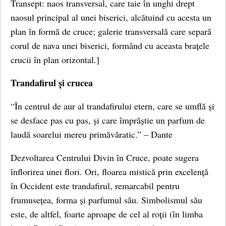
Transept: naos transversal, care taie în unghi drept
naosul principal al unei biserici, alcătuind cu acesta un
plan în formă de cruce; galerie transversală care separă
corul de nava unei biserici, formând cu aceasta brațele
crucii în plan orizontal.]
Trandafirul și crucea
“În centrul de aur al trandafirului etern, care se umflă și
se desface pas cu pas, și care împrăștie un parfum de
laudă soarelui mereu primăvăratic.” – Dante
Dezvoltarea Centrului Divin în Cruce, poate sugera
înflorirea unei flori. Ori, floarea mistică prin excelență
în Occident este trandafirul, remarcabil pentru
frumusețea, forma și parfumul său. Simbolismul său
este, de altfel, foarte aproape de cel al roții (în limba