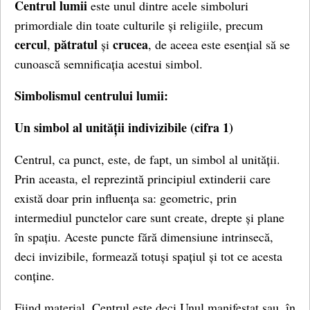
Centrul lumii
este unul dintre acele simboluri
primordiale din toate culturile și religiile, precum
cercul
pătratul
crucea
,
și
, de aceea este esențial să se
cunoască semnificația acestui simbol.
Simbolismul centrului lumii:
Un simbol al unității indivizibile (cifra 1)
Centrul, ca punct, este, de fapt, un simbol al unității.
Prin aceasta, el reprezintă principiul extinderii care
există doar prin influența sa: geometric, prin
intermediul punctelor care sunt create, drepte și plane
în spațiu. Aceste puncte fără dimensiune intrinsecă,
deci invizibile, formează totuși spațiul și tot ce acesta
conține.
Fiind material, Centrul este deci Unul manifestat sau, în