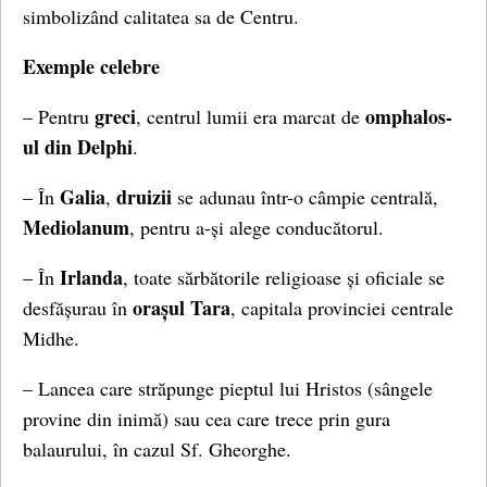
simbolizând calitatea sa de Centru.
Exemple celebre
greci
omphalos-
– Pentru
, centrul lumii era marcat de
ul din Delphi
.
Galia
druizii
– În
,
se adunau într-o câmpie centrală,
Mediolanum
, pentru a-și alege conducătorul.
Irlanda
– În
, toate sărbătorile religioase și oficiale se
orașul Tara
desfășurau în
, capitala provinciei centrale
Midhe.
– Lancea care străpunge pieptul lui Hristos (sângele
provine din inimă) sau cea care trece prin gura
balaurului, în cazul Sf. Gheorghe.