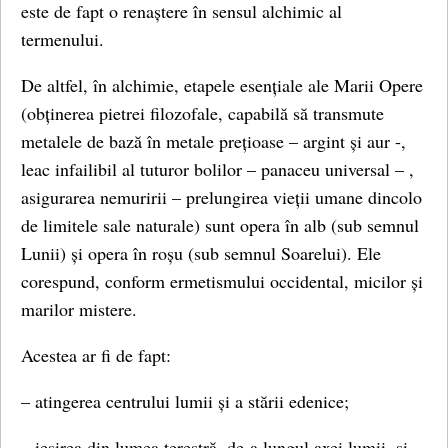
este de fapt o renaștere în sensul alchimic al
termenului.
De altfel, în alchimie, etapele esențiale ale Marii Opere
(obținerea pietrei filozofale, capabilă să transmute
metalele de bază în metale prețioase – argint și aur -,
leac infailibil al tuturor bolilor – panaceu universal – ,
asigurarea nemuririi – prelungirea vieții umane dincolo
de limitele sale naturale) sunt opera în alb (sub semnul
Lunii) și opera în roșu (sub semnul Soarelui). Ele
corespund, conform ermetismului occidental, micilor și
marilor mistere.
Acestea ar fi de fapt:
– atingerea centrului lumii și a stării edenice;
– ieșirea din lumea terestră, de-a lungul axei lumii, și