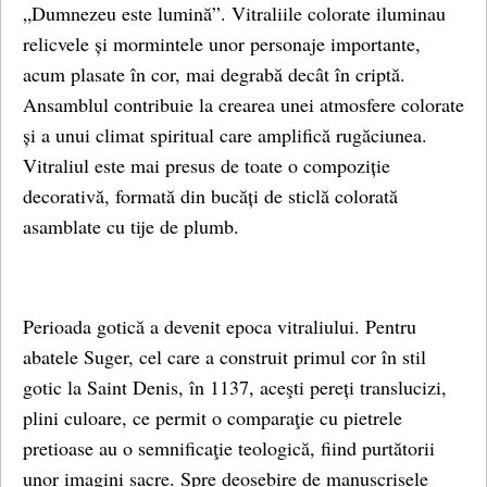
„Dumnezeu este lumină”. Vitraliile colorate iluminau
relicvele și mormintele unor personaje importante,
acum plasate în cor, mai degrabă decât în ​​criptă.
Ansamblul contribuie la crearea unei atmosfere colorate
și a unui climat spiritual care amplifică rugăciunea.
Vitraliul este mai presus de toate o compoziție
decorativă, formată din bucăți de sticlă colorată
asamblate cu tije de plumb.
Perioada gotică a devenit epoca vitraliului. Pentru
abatele Suger, cel care a construit primul cor în stil
gotic la Saint Denis, în 1137, aceşti pereți translucizi,
plini culoare, ce permit o comparaţie cu pietrele
pretioase au o semnificaţie teologică, fiind purtătorii
unor imagini sacre. Spre deosebire de manuscrisele