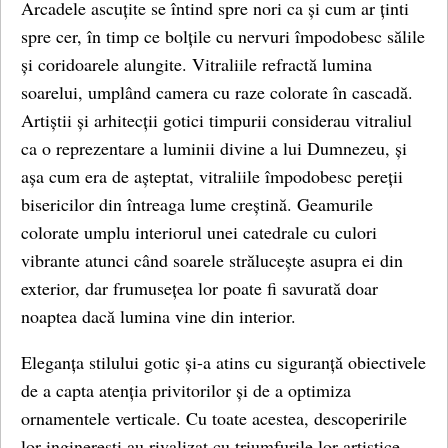
Arcadele ascuțite se întind spre nori ca și cum ar ținti
spre cer, în timp ce bolțile cu nervuri împodobesc sălile
și coridoarele alungite. Vitraliile refractă lumina
soarelui, umplând camera cu raze colorate în cascadă.
Artiștii și arhitecții gotici timpurii considerau vitraliul
ca o reprezentare a luminii divine a lui Dumnezeu, și
așa cum era de așteptat, vitraliile împodobesc pereții
bisericilor din întreaga lume creștină. Geamurile
colorate umplu interiorul unei catedrale cu culori
vibrante atunci când soarele strălucește asupra ei din
exterior, dar frumusețea lor poate fi savurată doar
noaptea dacă lumina vine din interior.
Eleganța stilului gotic și-a atins cu siguranță obiectivele
de a capta atenția privitorilor și de a optimiza
ornamentele verticale. Cu toate acestea, descoperirile
lor inginerești au rivalizat cu triumfurile lor artistice.