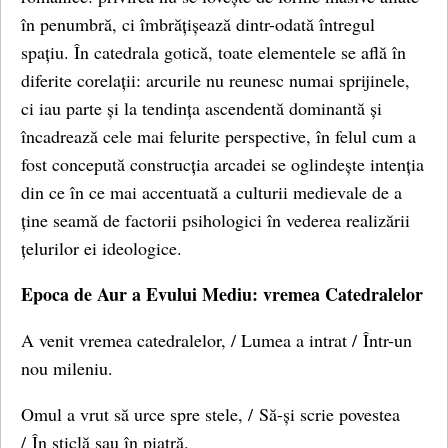
în penumbră, ci îmbrățișează dintr-odată întregul
spațiu. În catedrala gotică, toate elementele se află în
diferite corelații: arcurile nu reunesc numai sprijinele,
ci iau parte și la tendința ascendentă dominantă și
încadrează cele mai felurite perspective, în felul cum a
fost concepută construcția arcadei se oglindește intenția
din ce în ce mai accentuată a culturii medievale de a
ține seamă de factorii psihologici în vederea realizării
țelurilor ei ideologice.
Epoca de Aur a Evului Mediu: vremea Catedralelor
A venit vremea catedralelor, / Lumea a intrat / Într-un
nou mileniu.
Omul a vrut să urce spre stele, / Să-și scrie povestea
/ În sticlă sau în piatră.