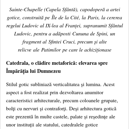
Sainte-Chapelle (Capela Sfântă), capodoperă a artei
gotice, construită pe Île de la Cité, la Paris, la cererea
regelui Ludovic al IX-lea al Franței, supranumit Sfântul
Ludovic, pentru a adăposti Cununa de Spini, un
fragment al Sfintei Cruci, precum și alte
relicve ale Patimilor pe care le achiziționase
Catedrala, o clădire metaforică: elevarea spre
Împărăția lui Dumnezeu
Stilul gotic subliniază verticalitatea și lumina. Acest
aspect a fost realizat prin dezvoltarea anumitor
caracteristici arhitecturale, precum coloanele grupate,
bolți cu nervuri și contraforți. Deși arhitectura gotică
este prezentă în multe castele, palate și reședințe ale
unor instituții ale statului, catedralele gotice