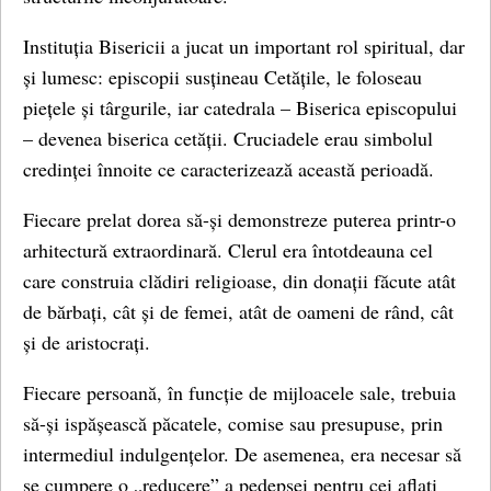
Instituția Bisericii a jucat un important rol spiritual, dar
și lumesc: episcopii susțineau Cetățile, le foloseau
piețele și târgurile, iar catedrala – Biserica episcopului
– devenea biserica cetății. Cruciadele erau simbolul
credinței înnoite ce caracterizează această perioadă.
Fiecare prelat dorea să-și demonstreze puterea printr-o
arhitectură extraordinară. Clerul era întotdeauna cel
care construia clădiri religioase, din donații făcute atât
de bărbați, cât și de femei, atât de oameni de rând, cât
și de aristocrați.
Fiecare persoană, în funcție de mijloacele sale, trebuia
să-și ispășească păcatele, comise sau presupuse, prin
intermediul indulgențelor. De asemenea, era necesar să
se cumpere o „reducere” a pedepsei pentru cei aflați