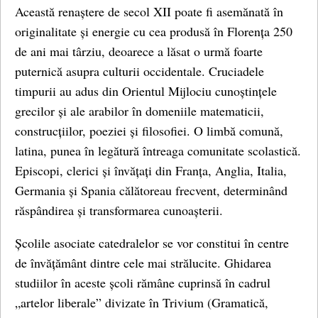
Această renaștere de secol XII poate fi asemănată în
originalitate și energie cu cea produsă în Florența 250
de ani mai târziu, deoarece a lăsat o urmă foarte
puternică asupra culturii occidentale. Cruciadele
timpurii au adus din Orientul Mijlociu cunoștințele
grecilor și ale arabilor în domeniile matematicii,
construcțiilor, poeziei și filosofiei. O limbă comună,
latina, punea în legătură întreaga comunitate scolastică.
Episcopi, clerici și învățați din Franța, Anglia, Italia,
Germania și Spania călătoreau frecvent, determinând
răspândirea și transformarea cunoașterii.
Școlile asociate catedralelor se vor constitui în centre
de învățământ dintre cele mai strălucite. Ghidarea
studiilor în aceste școli rămâne cuprinsă în cadrul
„artelor liberale” divizate în Trivium (Gramatică,