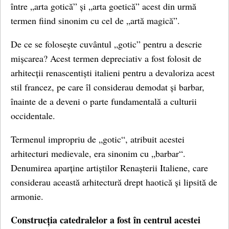
între „arta gotică” și „arta goetică” acest din urmă
termen fiind sinonim cu cel de „artă magică”.
De ce se folosește cuvântul „gotic” pentru a descrie
mișcarea? Acest termen depreciativ a fost folosit de
arhitecții renascentiști italieni pentru a devaloriza acest
stil francez, pe care îl considerau demodat și barbar,
înainte de a deveni o parte fundamentală a culturii
occidentale.
Termenul impropriu de „gotic“, atribuit acestei
arhitecturi medievale, era sinonim cu „barbar“.
Denumirea aparține artiștilor Renașterii Italiene, care
considerau această arhitectură drept haotică și lipsită de
armonie.
Construcția catedralelor a fost în centrul acestei