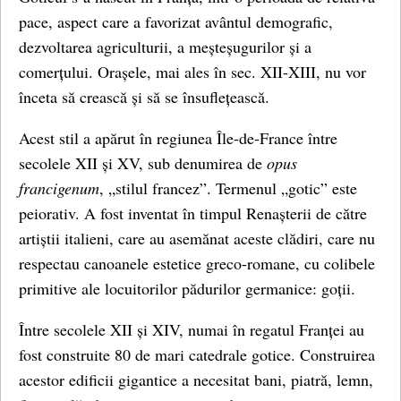
pace, aspect care a favorizat avântul demografic,
dezvoltarea agriculturii, a meșteșugurilor și a
comerțului. Orașele, mai ales în sec. XII-XIII, nu vor
înceta să crească și să se însuflețească.
Acest stil a apărut în regiunea Île-de-France între
secolele XII și XV, sub denumirea de
opus
francigenum
, „stilul francez”. Termenul „gotic” este
peiorativ. A fost inventat în timpul Renașterii de către
artiștii italieni, care au asemănat aceste clădiri, care nu
respectau canoanele estetice greco-romane, cu colibele
primitive ale locuitorilor pădurilor germanice: goții.
Între secolele XII și XIV, numai în regatul Franței au
fost construite 80 de mari catedrale gotice. Construirea
acestor edificii gigantice a necesitat bani, piatră, lemn,