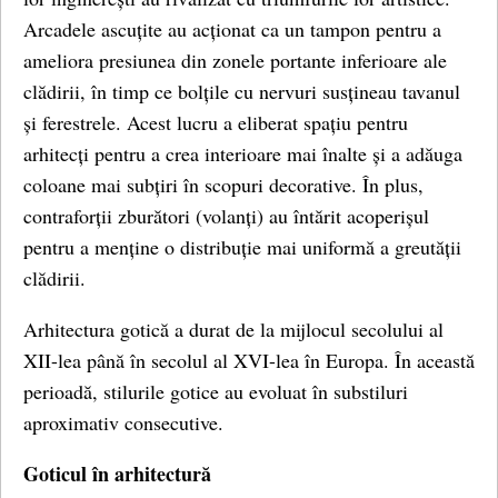
Arcadele ascuțite au acționat ca un tampon pentru a
ameliora presiunea din zonele portante inferioare ale
clădirii, în timp ce bolțile cu nervuri susțineau tavanul
și ferestrele. Acest lucru a eliberat spațiu pentru
arhitecți pentru a crea interioare mai înalte și a adăuga
coloane mai subțiri în scopuri decorative. În plus,
contraforții zburători (volanți) au întărit acoperișul
pentru a menține o distribuție mai uniformă a greutății
clădirii.
Arhitectura gotică a durat de la mijlocul secolului al
XII-lea până în secolul al XVI-lea în Europa. În această
perioadă, stilurile gotice au evoluat în substiluri
aproximativ consecutive.
Goticul în arhitectură