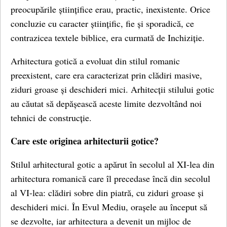
preocupările științifice erau, practic, inexistente. Orice
concluzie cu caracter științific, fie și sporadică, ce
contrazicea textele biblice, era curmată de Inchiziție.
Arhitectura gotică a evoluat din stilul romanic
preexistent, care era caracterizat prin clădiri masive,
ziduri groase și deschideri mici. Arhitecții stilului gotic
au căutat să depășească aceste limite dezvoltând noi
tehnici de construcție.
Care este originea arhitecturii gotice?
Stilul arhitectural gotic a apărut în secolul al XI-lea din
arhitectura romanică care îl precedase încă din secolul
al VI-lea: clădiri sobre din piatră, cu ziduri groase și
deschideri mici. În Evul Mediu, orașele au început să
se dezvolte, iar arhitectura a devenit un mijloc de