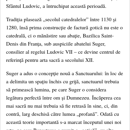
Sfântul Ludovic, a întruchipat această perioadă.
Tradiția plasează „secolul catedralelor” între 1130 și
1280, însă prima construcție de factură gotică nu este o
catedrală, ci o mănăstire sau abație, Bazilica Saint-
Denis din Franța, sub auspiciile abatelui Suger,
consilier al regelui Ludovic VII – ce devine centrul de
referință pentru arta sacră a secolului XII.
Suger a adus o concepție nouă a Sanctuarului: în loc de
a delimita un spațiu închis cu grijă, sanctuarul trebuia
să primească lumina, pe care Suger o considera
legătura perfectă între om și Dumnezeu. Încăperea cea
mai sacră nu mai trebuia să fie retrasă în sine, ci, din
contră, larg deschisă către lumea „profană”. Odată cu
această teorie importantă s-a marcat începutul unei noi