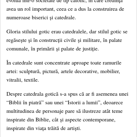
evolua într-o societate de tip catolic, în care credința
avea un rol important, ceea ce a dus la construirea de
numeroase biserici și catedrale.
Gloria stilului gotic erau catedralele, dar stilul gotic se
regăsește și în construcții civile și militare, în palate
comunale, în primării și palate de justiție.
În catedrale sunt concentrate aproape toate ramurile
artei: sculptură, pictură, artele decorative, mobilier,
vitralii, textile.
Despre catedrala gotică s-a spus că ar fi asemenea unei
“Biblii în piatră” sau unei “Istorii a lumii”, deoarece
multitudinea de personaje pare să ilustreze atât teme
inspirate din Biblie, cât și aspecte contemporane,
inspirate din viața trăită de artiști.