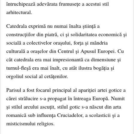
întruchipează adevărata frumusețe a acestui stil
arhitectural.
Catedrala exprimă nu numai înalta știință a
construcțiilor din piatră, ci și solidaritatea economică și
socială a colectivelor orașului, forța și mândria
culturală a orașelor din Centrul și Apusul Europei. Cu
cât catedrala era mai impresionantă ca dimensiune și
turnul-fleșă era mai înalt, cu atât ilustra bogăția și
orgoliul social al cetățenilor.
Parisul a fost focarul principal al apariției artei gotice a
cărei strălucire s-a propagat în întreaga Europă. Numit
și stilul arcului ascuțit, stilul gotic s-a născut din arta
romanică sub influența Cruciadelor, a scolasticii și a
misticismului religios.