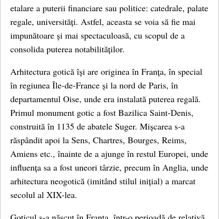
etalare a puterii financiare sau politice: catedrale, palate
regale, universități. Astfel, aceasta se voia să fie mai
impunătoare și mai spectaculoasă, cu scopul de a
consolida puterea notabilităților.
Arhitectura gotică își are originea în Franța, în special
în regiunea Île-de-France și la nord de Paris, în
departamentul Oise, unde era instalată puterea regală.
Primul monument gotic a fost Bazilica Saint-Denis,
construită în 1135 de abatele Suger. Mișcarea s-a
răspândit apoi la Sens, Chartres, Bourges, Reims,
Amiens etc., înainte de a ajunge în restul Europei, unde
influența sa a fost uneori târzie, precum în Anglia, unde
arhitectura neogotică (imitând stilul inițial) a marcat
secolul al XIX-lea.
Goticul s-a născut în Franța, într-o perioadă de relativă