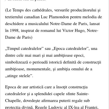
(Le Temps des cathédrales, versurile producătorului și
textierului canadian Luc Plamondon pentru melodia de
deschidere a musicalului Notre-Dame de Paris, lansat
în 1998, inspirat de romanul lui Victor Hugo, Notre-
Dame de Paris)
„Timpul catedralelor” sau „Epoca catedralelor”, una
dintre cele mai mari și mai ambițioase epoci,
simbolizează o perioadă istorică definită de construcții
ambițioase, monumentale, și ambiția omului de a
„atinge stelele”.
Epoca de aur artistică care a însoțit construcția
catedralelor și a splendidei capele sfinte Sainte-
Chapelle, dovedește afirmarea puterii regale sub
protecția divină. Regele Ludovic al IX-lea al Franței,