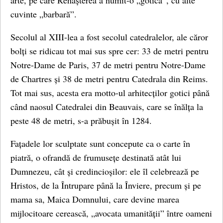
arte, pe care Renașterea a numit-o „gotică”, cu alte
cuvinte „barbară”.
Secolul al XIII-lea a fost secolul catedralelor, ale căror
bolți se ridicau tot mai sus spre cer: 33 de metri pentru
Notre-Dame de Paris, 37 de metri pentru Notre-Dame
de Chartres și 38 de metri pentru Catedrala din Reims.
Tot mai sus, acesta era motto-ul arhitecților gotici până
când naosul Catedralei din Beauvais, care se înălța la
peste 48 de metri, s-a prăbușit în 1284.
Fațadele lor sculptate sunt concepute ca o carte în
piatră, o ofrandă de frumusețe destinată atât lui
Dumnezeu, cât și credincioșilor: ele îl celebrează pe
Hristos, de la Întrupare până la Înviere, precum și pe
mama sa, Maica Domnului, care devine marea
mijlocitoare cerească, „avocata umanității” între oameni