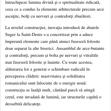
întruchipeze lumina divină și o spiritualitate ridicată,
ceea ce a condus la elemente arhitecturale precum arce
ascuțite, bolți cu nervuri și contraforți zburători.
La nivelul construcției, inovația introdusă de abatele
Suger la Saint-Denis s-a concretizat prin a aduce
împreună elemente care până atunci fuseseră folosite
doar separat la alte biserici. Ansamblul de arce-butante
și contraforți, precum și bolta pe nervuri și vitraliile
mai fuseseră folosite și înainte. Cu toate acestea,
alăturarea lor a generat o schimbare radicală în
perceperea clădirii: masivitatea și soliditatea
romanicului sunt înlocuite de o energie nouă:
construcția se înalță mult, căutând parcă să atingă
cerul, este invadată de lumină, iar structurile capătă o
deosebită delicatețe.