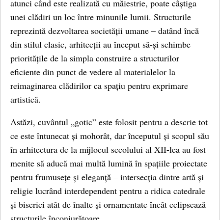
atunci când este realizată cu măiestrie, poate câștiga
unei clădiri un loc între minunile lumii. Structurile
reprezintă dezvoltarea societății umane – datând încă
din stilul clasic, arhitecții au început să-și schimbe
prioritățile de la simpla construire a structurilor
eficiente din punct de vedere al materialelor la
reimaginarea clădirilor ca spațiu pentru exprimare
artistică.
Astăzi, cuvântul „gotic” este folosit pentru a descrie tot
ce este întunecat și mohorât, dar începutul și scopul său
în arhitectura de la mijlocul secolului al XII-lea au fost
menite să aducă mai multă lumină în spațiile proiectate
pentru frumusețe și eleganță – intersecția dintre artă și
religie lucrând interdependent pentru a ridica catedrale
și biserici atât de înalte și ornamentate încât eclipsează
structurile înconjurătoare.