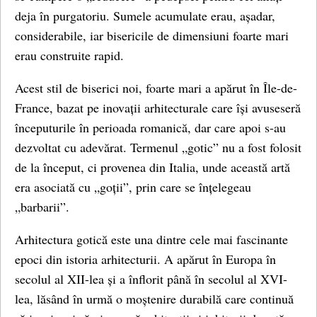
deja în purgatoriu. Sumele acumulate erau, așadar,
considerabile, iar bisericile de dimensiuni foarte mari
erau construite rapid.
Acest stil de biserici noi, foarte mari a apărut în Île-de-
France, bazat pe inovații arhitecturale care își avuseseră
începuturile în perioada romanică, dar care apoi s-au
dezvoltat cu adevărat. Termenul „gotic” nu a fost folosit
de la început, ci provenea din Italia, unde această artă
era asociată cu „goții”, prin care se înțelegeau
„barbarii”.
Arhitectura gotică este una dintre cele mai fascinante
epoci din istoria arhitecturii. A apărut în Europa în
secolul al XII-lea și a înflorit până în secolul al XVI-
lea, lăsând în urmă o moștenire durabilă care continuă