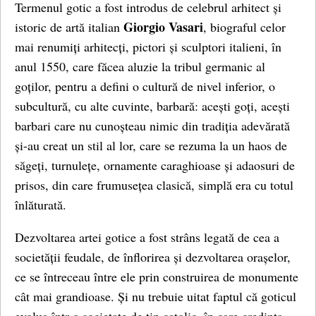
Termenul gotic a fost introdus de celebrul arhitect și
Giorgio Vasari
istoric de artă italian
, biograful celor
mai renumiți arhitecți, pictori și sculptori italieni, în
anul 1550, care făcea aluzie la tribul germanic al
goților, pentru a defini o cultură de nivel inferior, o
subcultură, cu alte cuvinte, barbară: acești goți, acești
barbari care nu cunoșteau nimic din tradiția adevărată
și-au creat un stil al lor, care se rezuma la un haos de
săgeți, turnulețe, ornamente caraghioase și adaosuri de
prisos, din care frumusețea clasică, simplă era cu totul
înlăturată.
Dezvoltarea artei gotice a fost strâns legată de cea a
societății feudale, de înflorirea și dezvoltarea orașelor,
ce se întreceau între ele prin construirea de monumente
cât mai grandioase. Și nu trebuie uitat faptul că goticul