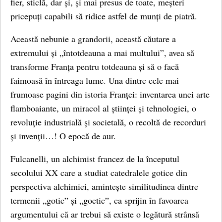
fier, sticlă, dar și, și mai presus de toate, meșteri
pricepuți capabili să ridice astfel de munți de piatră.
Această nebunie a grandorii, această căutare a
extremului și „întotdeauna a mai multului”, avea să
transforme Franța pentru totdeauna și să o facă
faimoasă în întreaga lume. Una dintre cele mai
frumoase pagini din istoria Franței: inventarea unei arte
flamboaiante, un miracol al științei și tehnologiei, o
revoluție industrială și societală, o recoltă de recorduri
și invenții…! O epocă de aur.
Fulcanelli, un alchimist francez de la începutul
secolului XX care a studiat catedralele gotice din
perspectiva alchimiei, amintește similitudinea dintre
termenii „gotic” și „goetic”, ca sprijin în favoarea
argumentului că ar trebui să existe o legătură strânsă