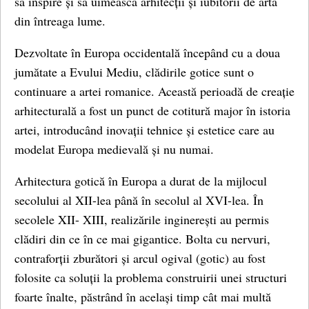
să inspire și să uimească arhitecții și iubitorii de artă
din întreaga lume.
Dezvoltate în Europa occidentală începând cu a doua
jumătate a Evului Mediu, clădirile gotice sunt o
continuare a artei romanice. Această perioadă de creație
arhitecturală a fost un punct de cotitură major în istoria
artei, introducând inovații tehnice și estetice care au
modelat Europa medievală și nu numai.
Arhitectura gotică în Europa a durat de la mijlocul
secolului al XII-lea până în secolul al XVI-lea. În
secolele XII- XIII, realizările inginerești au permis
clădiri din ce în ce mai gigantice. Bolta cu nervuri,
contraforții zburători și arcul ogival (gotic) au fost
folosite ca soluții la problema construirii unei structuri
foarte înalte, păstrând în același timp cât mai multă