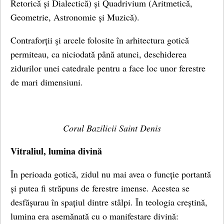
Retorică și Dialectică) și Quadrivium (Aritmetică,
Geometrie, Astronomie și Muzică).
Contraforții şi arcele folosite în arhitectura gotică
permiteau, ca niciodată până atunci, deschiderea
zidurilor unei catedrale pentru a face loc unor ferestre
de mari dimensiuni.
Corul Bazilicii Saint Denis
Vitraliul, lumina divină
În perioada gotică, zidul nu mai avea o funcție portantă
și putea fi străpuns de ferestre imense. Acestea se
desfășurau în spațiul dintre stâlpi. În teologia creștină,
lumina era asemănată cu o manifestare divină: