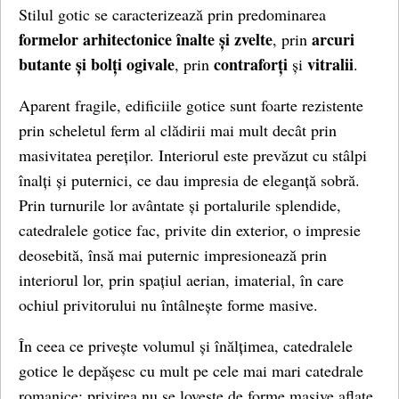
Stilul gotic se caracterizează prin predominarea
formelor arhitectonice înalte și zvelte
arcuri
, prin
butante și bolți ogivale
contraforți
vitralii
, prin
și
.
Aparent fragile, edificiile gotice sunt foarte rezistente
prin scheletul ferm al clădirii mai mult decât prin
masivitatea pereților. Interiorul este prevăzut cu stâlpi
înalți și puternici, ce dau impresia de eleganță sobră.
Prin turnurile lor avântate și portalurile splendide,
catedralele gotice fac, privite din exterior, o impresie
deosebită, însă mai puternic impresionează prin
interiorul lor, prin spațiul aerian, imaterial, în care
ochiul privitorului nu întâlnește forme masive.
În ceea ce privește volumul și înălțimea, catedralele
gotice le depășesc cu mult pe cele mai mari catedrale
romanice: privirea nu se lovește de forme masive aflate