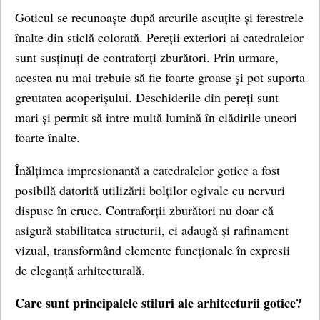
Goticul se recunoaște după arcurile ascuțite și ferestrele
înalte din sticlă colorată. Pereții exteriori ai catedralelor
sunt susținuți de contraforți zburători. Prin urmare,
acestea nu mai trebuie să fie foarte groase și pot suporta
greutatea acoperișului. Deschiderile din pereți sunt
mari și permit să intre multă lumină în clădirile uneori
foarte înalte.
Înălțimea impresionantă a catedralelor gotice a fost
posibilă datorită utilizării bolților ogivale cu nervuri
dispuse în cruce. Contraforții zburători nu doar că
asigură stabilitatea structurii, ci adaugă și rafinament
vizual, transformând elemente funcționale în expresii
de eleganță arhitecturală.
Care sunt principalele stiluri ale arhitecturii gotice?