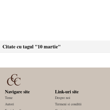
Citate cu tagul "10 martie"
Navigare site
Link-uri site
Teme
Despre noi
Autori
Termeni si conditii