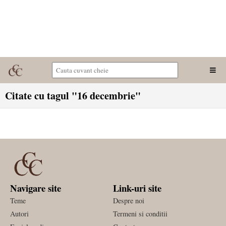
Citate cu tagul "16 decembrie"
Navigare site
Link-uri site
Teme
Despre noi
Autori
Termeni si conditii