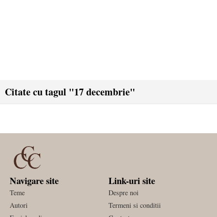
Citate cu tagul "17 decembrie"
Navigare site
Link-uri site
Teme
Despre noi
Autori
Termeni si conditii