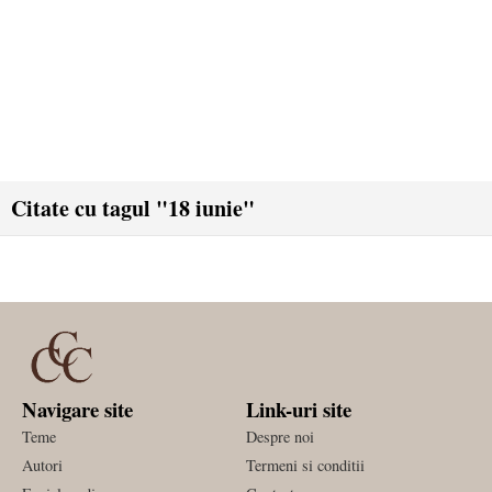
Citate cu tagul "18 iunie"
Navigare site
Link-uri site
Teme
Despre noi
Autori
Termeni si conditii