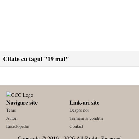
Citate cu tagul "19 mai"
Navigare site
Link-uri site
Teme
Despre noi
Autori
Termeni si conditii
Enciclopedie
Contact
Copyright © 2010 - 2026 All Rights Reserved