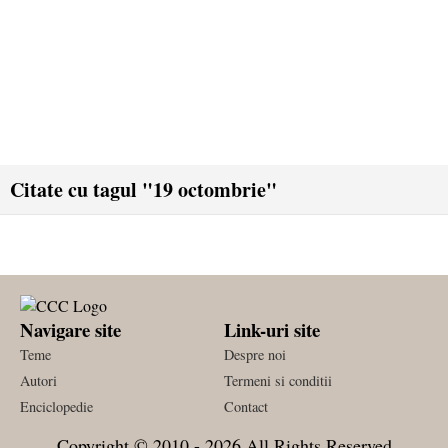
Citate cu tagul "19 octombrie"
Navigare site
Link-uri site
Teme
Despre noi
Autori
Termeni si conditii
Enciclopedie
Contact
Copyright © 2010 - 2026 All Rights Reserved