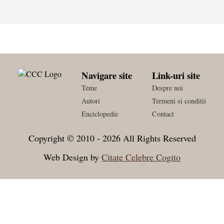
Navigare site
Link-uri site
Teme
Despre noi
Autori
Termeni si conditii
Enciclopedie
Contact
Copyright © 2010 - 2026 All Rights Reserved
Web Design by
Citate Celebre Cogito