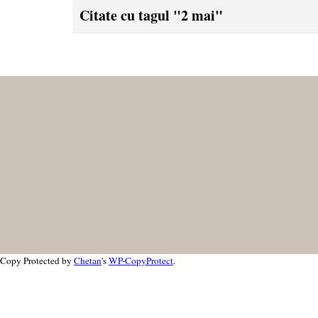
Citate cu tagul "2 mai"
Copy Protected by
Chetan
's
WP-CopyProtect
.