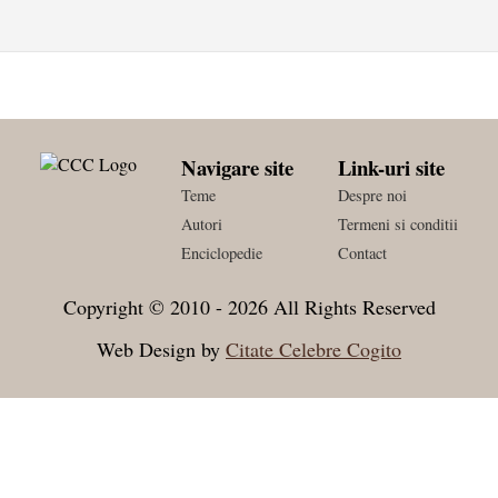
Navigare site
Link-uri site
Teme
Despre noi
Autori
Termeni si conditii
Enciclopedie
Contact
Copyright © 2010 - 2026 All Rights Reserved
Web Design by
Citate Celebre Cogito