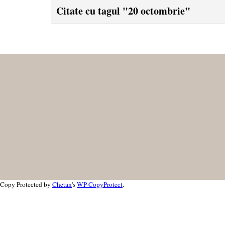
Citate cu tagul "20 octombrie"
Copy Protected by
Chetan
's
WP-CopyProtect
.