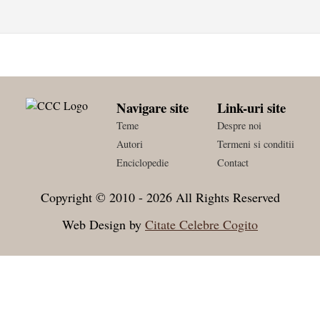
Navigare site
Link-uri site
Teme
Despre noi
Autori
Termeni si conditii
Enciclopedie
Contact
Copyright © 2010 - 2026 All Rights Reserved
Web Design by
Citate Celebre Cogito