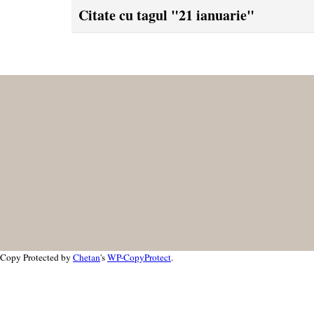
Citate cu tagul "21 ianuarie"
Copy Protected by
Chetan
's
WP-CopyProtect
.