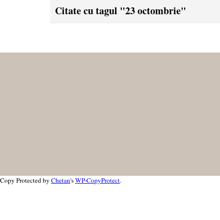
Citate cu tagul "23 octombrie"
Copy Protected by
Chetan
's
WP-CopyProtect
.