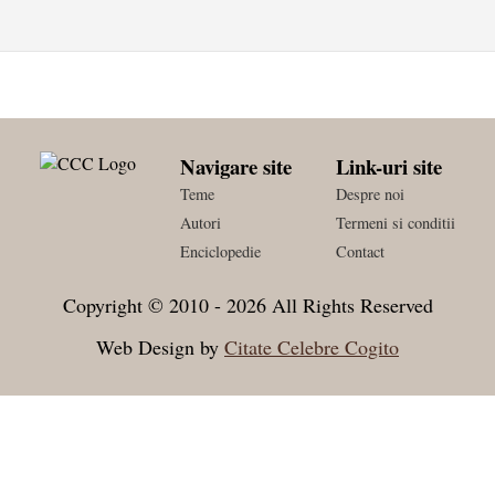
Navigare site
Link-uri site
Teme
Despre noi
Autori
Termeni si conditii
Enciclopedie
Contact
Copyright © 2010 - 2026 All Rights Reserved
Web Design by
Citate Celebre Cogito