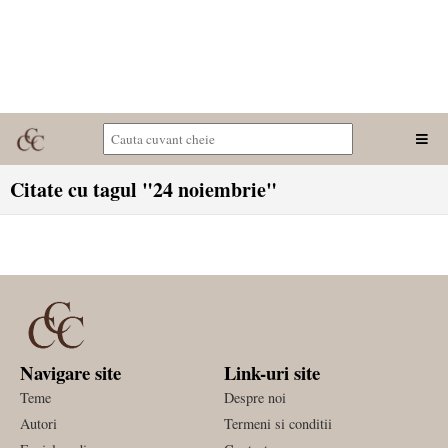
Citate cu tagul "24 noiembrie"
Navigare site
Link-uri site
Teme
Despre noi
Autori
Termeni si conditii