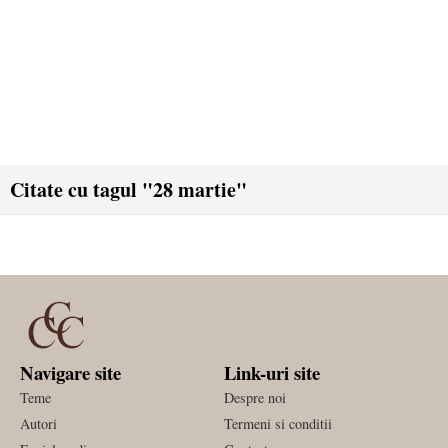
Citate cu tagul "28 martie"
Navigare site
Link-uri site
Teme
Despre noi
Autori
Termeni si conditii