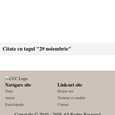
Citate cu tagul "29 noiembrie"
Navigare site
Link-uri site
Teme
Despre noi
Autori
Termeni si conditii
Enciclopedie
Contact
Copyright © 2010 - 2026 All Rights Reserved